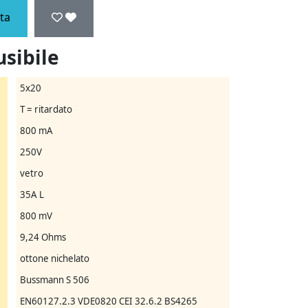
ta
usibile
5x20
T = ritardato
800 mA
250V
vetro
35A L
800 mV
9,24 Ohms
ottone nichelato
Bussmann S 506
EN60127.2.3
VDE0820
CEI 32.6.2
BS4265