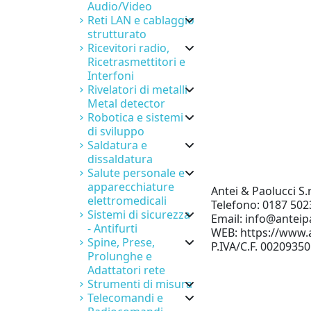
Audio/Video
Reti LAN e cablaggio
strutturato
Ricevitori radio,
Ricetrasmettitori e
Interfoni
Rivelatori di metalli
Metal detector
Robotica e sistemi
di sviluppo
Saldatura e
dissaldatura
Salute personale e
apparecchiature
Antei & Paolucci S.r
elettromedicali
Telefono: 0187 502
Sistemi di sicurezza
Email: info@anteipa
- Antifurti
WEB: https://www.a
Spine, Prese,
P.IVA/C.F. 0020935
Prolunghe e
Adattatori rete
Strumenti di misura
Telecomandi e