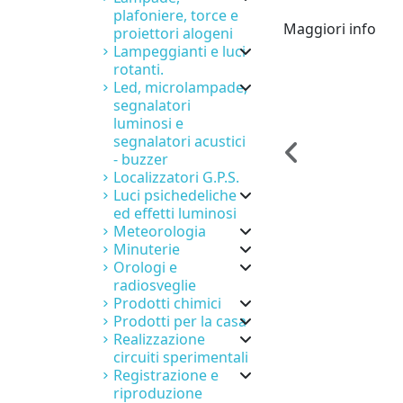
plafoniere, torce e
Maggiori info
proiettori alogeni
Lampeggianti e luci
rotanti.
Led, microlampade,
segnalatori
luminosi e
segnalatori acustici
- buzzer
Localizzatori G.P.S.
Luci psichedeliche
ed effetti luminosi
Meteorologia
Minuterie
Orologi e
radiosveglie
Prodotti chimici
Prodotti per la casa
Realizzazione
circuiti sperimentali
Registrazione e
riproduzione