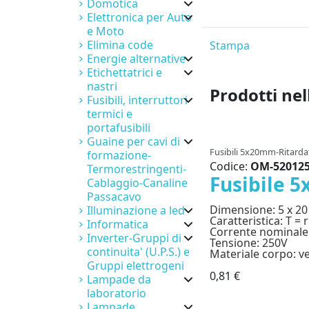
Domotica
Elettronica per Auto
e Moto
Elimina code
Stampa
Energie alternative
Etichettatrici e
nastri
Prodotti nel
Fusibili, interruttori
termici e
portafusibili
Guaine per cavi di
Fusibili 5x20mm-Ritarda
formazione-
Codice:
OM-52012
Termorestringenti-
Fusibile 
Cablaggio-Canaline
Passacavo
Dimensione: 5 x 2
Illuminazione a led
Caratteristica: T = 
Informatica
Corrente nominale
Inverter-Gruppi di
Tensione: 250V
continuita' (U.P.S.) e
Materiale corpo: v
Gruppi elettrogeni
0,81 €
Lampade da
laboratorio
Lampade,