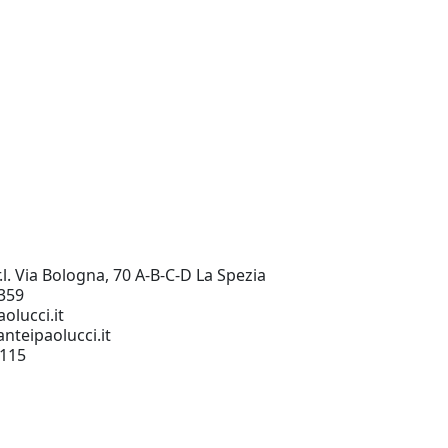
.l. Via Bologna, 70 A-B-C-D La Spezia
359
olucci.it
nteipaolucci.it
0115