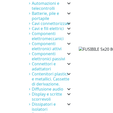
Automazioni e
telecontrolli
Batterie, pile e
portapile
Cavi connettorizzati
Cavi e fili elettrici
Componenti
elettromeccanici
Componenti
elettronici attivi
Componenti
elettronici passivi
Connettori e
adattatori
Contenitori plastici
e metallici. Cassette
di derivazione.
Diffusione audio
Display e scritte
scorrevoli
Dissipatori e
isolatori