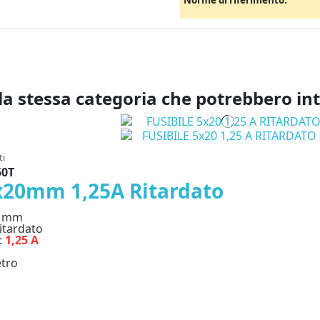
Norme di riferimento:
la stessa categoria che potrebbero in
ti
50T
5x20mm 1,25A Ritardato
0 mm
ritardato
:
1,25 A
etro