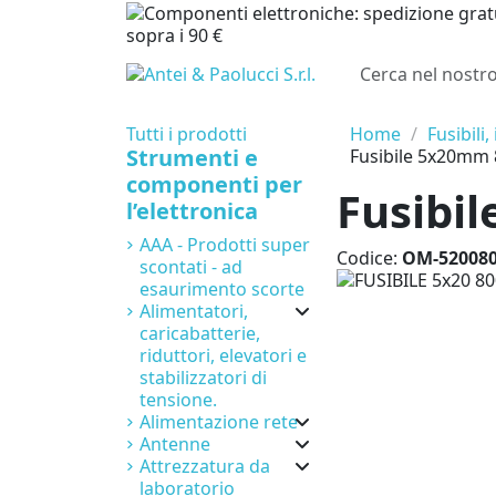
sopra i 90 €
Tutti i prodotti
Home
Fusibili,
Strumenti e
Fusibile 5x20mm
componenti per
Fusibi
l’elettronica
AAA - Prodotti super
Codice:
OM-52008
scontati - ad
esaurimento scorte
Alimentatori,
caricabatterie,
riduttori, elevatori e
stabilizzatori di
tensione.
Alimentazione rete
Antenne
Attrezzatura da
laboratorio