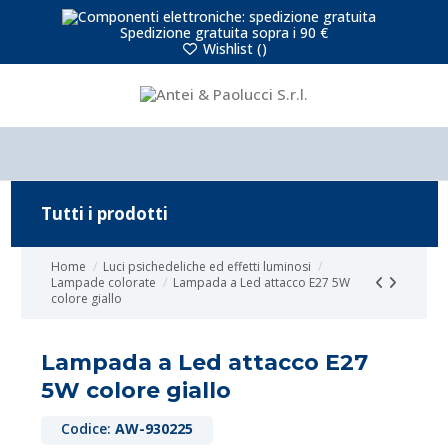
Spedizione gratuita sopra i 90 €
Wishlist (
)
Tutti i prodotti
Home
Luci psichedeliche ed effetti luminosi
Lampade colorate
Lampada a Led attacco E27 5W
colore giallo
Lampada a Led attacco E27
5W colore giallo
Codice:
AW-930225