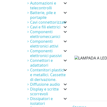
Automazioni e
telecontrolli
Batterie, pile e
portapile
Cavi connettorizzati
Cavi e fili elettrici
Componenti
elettromeccanici
Componenti
elettronici attivi
Componenti
elettronici passivi
Connettori e
adattatori
Contenitori plastici
e metallici. Cassette
di derivazione.
Diffusione audio
Display e scritte
scorrevoli
Dissipatori e
isolatori