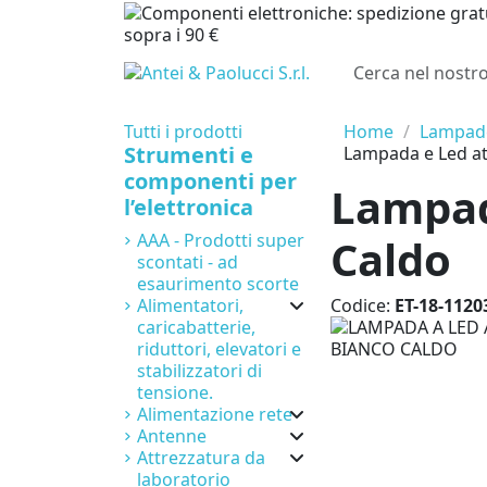
sopra i 90 €
Tutti i prodotti
Home
Lampade,
Strumenti e
Lampada e Led at
componenti per
Lampad
l’elettronica
AAA - Prodotti super
Caldo
scontati - ad
esaurimento scorte
Alimentatori,
Codice:
ET-18-1120
caricabatterie,
riduttori, elevatori e
stabilizzatori di
tensione.
Alimentazione rete
Antenne
Attrezzatura da
laboratorio