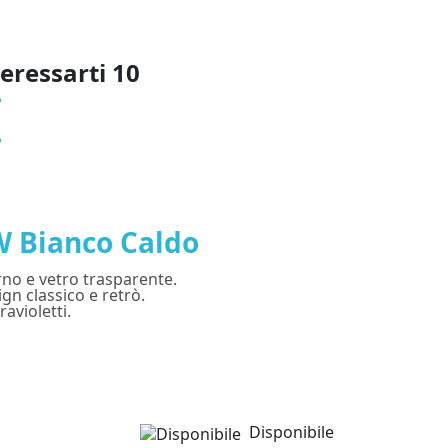
teressarti
10
W Bianco Caldo
erno e vetro trasparente.
gn classico e retrò.
avioletti.
Lampade E27 A BA
Disponibile
Codice:
AW-94