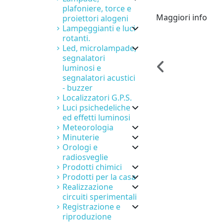
plafoniere, torce e
Maggiori info
proiettori alogeni
Lampeggianti e luci
rotanti.
Led, microlampade,
segnalatori
luminosi e
segnalatori acustici
- buzzer
Localizzatori G.P.S.
Luci psichedeliche
ed effetti luminosi
Meteorologia
Minuterie
Orologi e
radiosveglie
Prodotti chimici
Prodotti per la casa
Realizzazione
circuiti sperimentali
Registrazione e
riproduzione