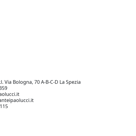
.l. Via Bologna, 70 A-B-C-D La Spezia
359
olucci.it
nteipaolucci.it
0115