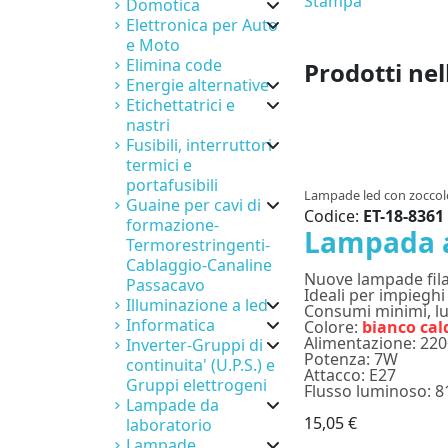
Stampa
Domotica
Elettronica per Auto
e Moto
Elimina code
Prodotti nel
Energie alternative
Etichettatrici e
nastri
Fusibili, interruttori
termici e
portafusibili
Lampade led con zoccol
Guaine per cavi di
Codice:
ET-18-8361
formazione-
Lampada a
Termorestringenti-
Cablaggio-Canaline
Nuove lampade fila
Passacavo
Ideali per impieghi
Illuminazione a led
Consumi minimi, lu
Informatica
Colore:
bianco cal
Alimentazione: 2
Inverter-Gruppi di
Potenza: 7W
continuita' (U.P.S.) e
Attacco: E27
Gruppi elettrogeni
Flusso luminoso: 
Lampade da
15,05 €
laboratorio
Lampade,