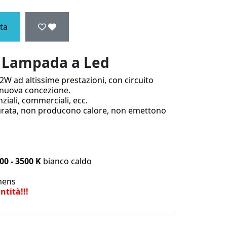
ta
a Lampada a Led
W ad altissime prestazioni, con circuito
i nuova concezione.
nziali, commerciali, ecc.
urata, non producono calore, non emettono
00 - 3500 K
bianco caldo
mens
ntità!!!