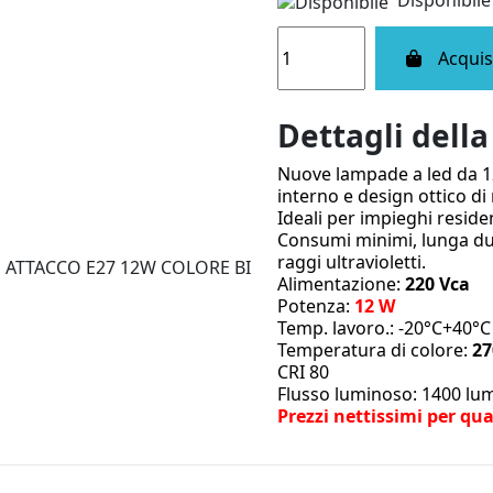
Disponibile
Acquis
Dettagli dell
Nuove lampade a led da 12
interno e design ottico d
Ideali per impieghi reside
Consumi minimi, lunga d
raggi ultravioletti.
Alimentazione:
220 Vca
Potenza:
12 W
Temp. lavoro.: -20°C+40°C
Temperatura di colore:
27
CRI 80
Flusso luminoso: 1400 lu
Prezzi nettissimi per qua