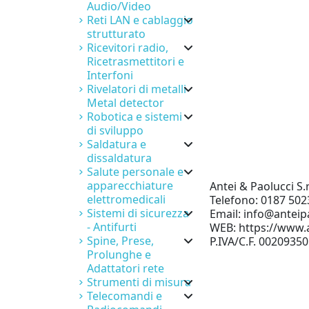
Audio/Video
Reti LAN e cablaggio
strutturato
Ricevitori radio,
Ricetrasmettitori e
Interfoni
Rivelatori di metalli
Metal detector
Robotica e sistemi
di sviluppo
Saldatura e
dissaldatura
Salute personale e
apparecchiature
Antei & Paolucci S.r
elettromedicali
Telefono: 0187 502
Sistemi di sicurezza
Email: info@anteipa
- Antifurti
WEB: https://www.a
Spine, Prese,
P.IVA/C.F. 0020935
Prolunghe e
Adattatori rete
Strumenti di misura
Telecomandi e