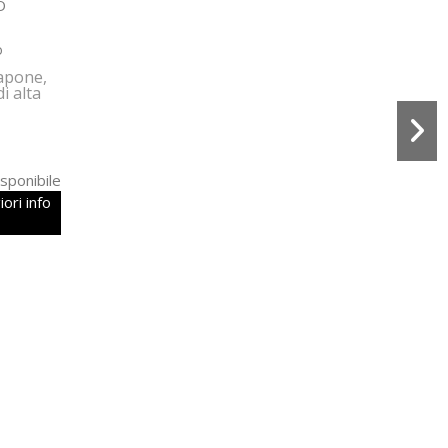
o
sapone,
i alta
sponibile
ori info