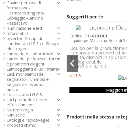
Guaine per cavi di
formazione-
Termorestringenti-
Suggeriti per te
Cablaggio-Canaline
Passacavo
Illuminazione a led
Informatica
Codice:
TT-VDLBL1
Inverter-Gruppi di
Liquido pe Macchina Bolle di Sa
continuita' (U.P.S.) e Gruppi
Liquido per la produzione d
elettrogeni
composto da prodotti chimic
Lampade da laboratorio
qualità, disciolti in soluzi
Lampade, plafoniere, torce
biodegradabile.
e proiettori alogeni
Confezioni da 1 lt.
Lampeggianti e luci rotanti.
Led, microlampade,
9,11 €
segnalatori luminosi e
segnalatori acustici -
buzzer
Maggiori i
Localizzatori G.P.S.
Luci psichedeliche ed
effetti luminosi
Meteorologia
Minuterie
Prodotti nella stessa cat
Orologi e radiosveglie
Prodotti chimici