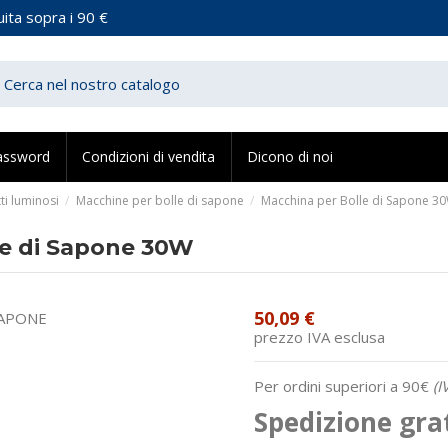
ita sopra i 90 €
assword
Condizioni di vendita
Dicono di noi
ti luminosi
Macchine per bolle di sapone
Macchina per Bolle di Sapone 3
le di Sapone 30W
50,09 €
prezzo IVA esclusa
Per ordini superiori a 90€
(I
Spedizione gra