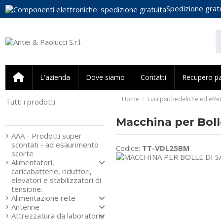
Spedizione gratu
L'azienda
Dove siamo
Contatti
Recupero p
Home
Luci psichedeliche ed effet
Tutti i prodotti
Strumenti e componenti
per l’elettronica
Macchina per Bol
AAA - Prodotti super
scontati - ad esaurimento
Codice:
TT-VDL25BM
scorte
Alimentatori,
caricabatterie, riduttori,
elevatori e stabilizzatori di
tensione.
Alimentazione rete
Antenne
Attrezzatura da laboratorio