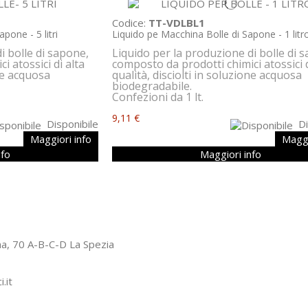
Codice:
TT-VDLBL1
pone - 5 litri
Liquido pe Macchina Bolle di Sapone - 1 litr
i bolle di sapone,
Liquido per la produzione di bolle di 
i atossici di alta
composto da prodotti chimici atossici d
one acquosa
qualità, disciolti in soluzione acquosa
biodegradabile.
Confezioni da 1 lt.
9,11 €
Disponibile
Di
Maggiori info
Maggi
nfo
Maggiori info
ogna, 70 A-B-C-D La Spezia
.it