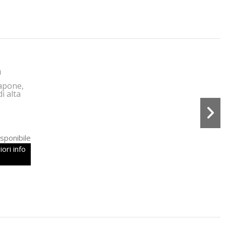
i
sapone,
i alta
sponibile
ori info