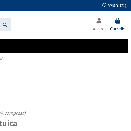
Wishlist (
)
Accedi
Carrello
0W
VA compresa)
tuita