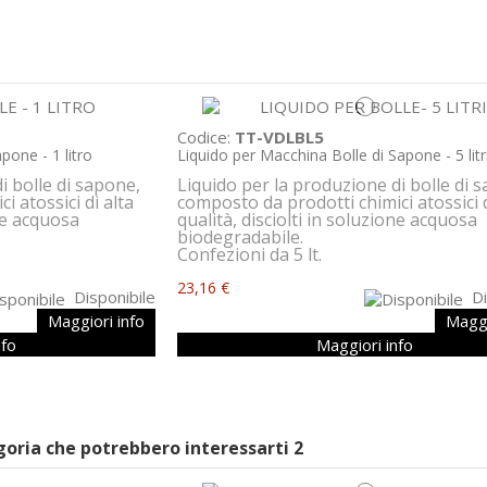
Codice:
TT-VDLBL5
pone - 1 litro
Liquido per Macchina Bolle di Sapone - 5 litr
i bolle di sapone,
Liquido per la produzione di bolle di 
i atossici di alta
composto da prodotti chimici atossici d
one acquosa
qualità, disciolti in soluzione acquosa
biodegradabile.
Confezioni da 5 lt.
23,16 €
Disponibile
Di
Maggiori info
Maggi
nfo
Maggiori info
egoria che potrebbero interessarti
2