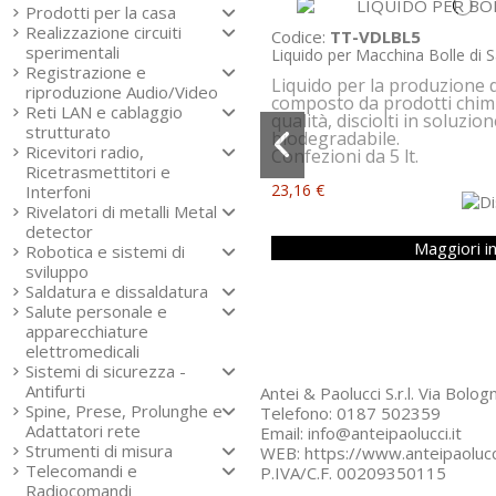
Prodotti per la casa
Realizzazione circuiti
Codice:
TT-VDLBL5
sperimentali
Liquido per Macchina Bolle di Sa
Registrazione e
Liquido per la produzione d
riproduzione Audio/Video
composto da prodotti chimic
Reti LAN e cablaggio
qualità, disciolti in soluzi
strutturato
biodegradabile.
Ricevitori radio,
Confezioni da 5 lt.
Ricetrasmettitori e
23,16 €
Interfoni
Rivelatori di metalli Metal
detector
Maggiori i
Robotica e sistemi di
sviluppo
Saldatura e dissaldatura
Salute personale e
apparecchiature
elettromedicali
Sistemi di sicurezza -
Antifurti
Antei & Paolucci S.r.l. Via Bol
Spine, Prese, Prolunghe e
Telefono: 0187 502359
Adattatori rete
Email: info@anteipaolucci.it
Strumenti di misura
WEB: https://www.anteipaolucci
Telecomandi e
P.IVA/C.F. 00209350115
Radiocomandi