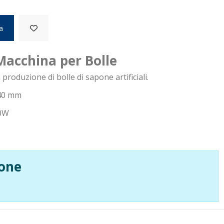
a
 Macchina per Bolle
roduzione di bolle di sapone artificiali.
240 mm
30W
one