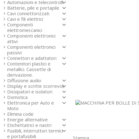
Automazioni e telecontrolli
Batterie, pile e portapile
Cavi connettorizzati
Cavi e fili elettrici
Componenti
elettromeccanici
Componenti elettronici
attivi
Componenti elettronici
passivi
Connettori e adattatori
Contenitori plastici e
metallici. Cassette di
derivazione.
Diffusione audio
Display e scritte scorrevoli
Dissipatori e isolatori
Domotica
Elettronica per Auto e
Moto
Elimina code
Energie alternative
Etichettatrici e nastri
Fusibili, interruttori termici
e portafusibili
Stampa