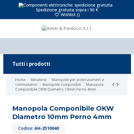
Spedizione gratuita sopra i 90 €
Wishlist (
)
Tutti i prodotti
Home
Minuterie
Manopole per potenziometri e
commutatori
Manopole componibili
Manopola
Componibile OKW Diametro 10mm Perno 4mm
Manopola Componibile OKW
Diametro 10mm Perno 4mm
Codice:
AH-2510040