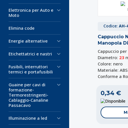
Elettronica per Auto e
Moto
Codice:
AH-
Elimina code
Cappuccio 
Energie alternative
Manopola D
Cappuccio per
Etichettatrici e nastri
Diametro:
23
Colore: nero
Fusibili, interruttori
Materiale: ABS
termici e portafusibili
Conforme a R
Guaine per cavi di
formazione-
0,34 €
Termorestringenti-
Cablaggio-Canaline
D
Passacavo
M
Illuminazione a led