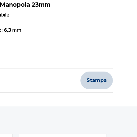
la Manopola 23mm
bile
o:
6,3
mm
Stampa