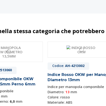
nella stessa categoria che potrebbero 
4223002
so OKW per Manopola
23mm
nopola componibile
Codice:
AH-4213002
mm
2513060
Indice Rosso OKW per Mano
omponibile OKW
Diametro 13mm
3,5mm Perno 6mm
Indice per manopola componibile
onibile
Diametro:
13
mm
mm
Colore: rosso
isponibile
perno:
6,0
mm
Materiale: ABS