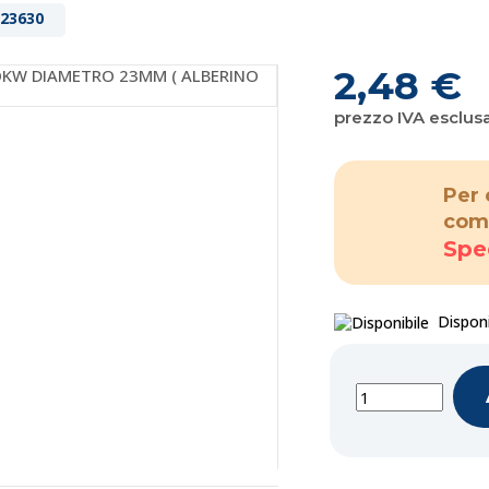
23630
2,48 €
prezzo IVA esclus
Per 
com
Spe
Disponi