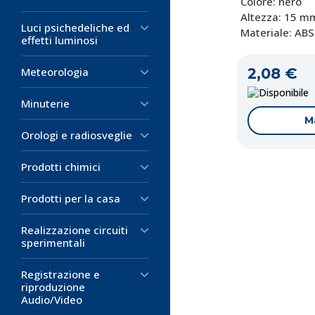
Colore: nero
M
Altezza: 15 m
Luci psichedeliche ed
Materiale: ABS
effetti luminosi
2,08 €
Meteorologia
D
Minuterie
M
Orologi e radiosveglie
Prodotti chimici
Prodotti per la casa
Realizzazione circuiti
sperimentali
Registrazione e
Codice:
Codice:
Codice:
ET-1
AH-
AH-
riproduzione
Audio/Video
Cappuccio R
Manopola C
Manopola C