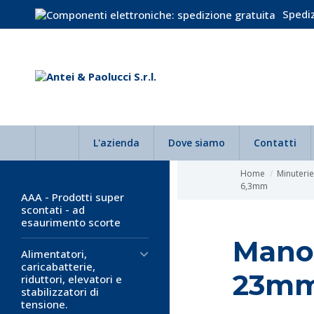
Spediz
L'azienda
Dove siamo
Contatti
Home
Minuteri
6,3mm
AAA - Prodotti super
scontati - ad
esaurimento scorte
Mano
Alimentatori,
caricabatterie,
23mm
riduttori, elevatori e
stabilizzatori di
tensione.