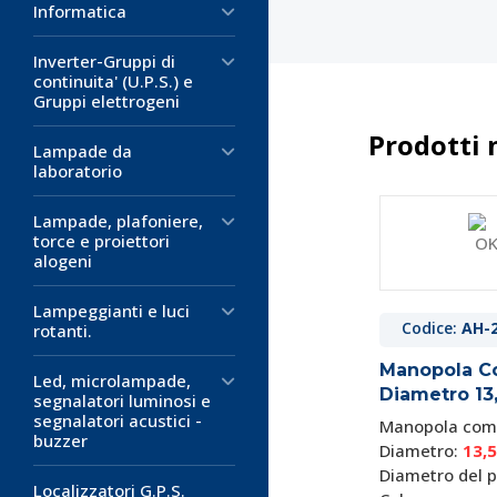
Informatica
Inverter-Gruppi di
continuita' (U.P.S.) e
Gruppi elettrogeni
Prodotti 
Lampade da
laboratorio
Codice:
AH-
Lampade, plafoniere,
torce e proiettori
Indice Ros
alogeni
Diametro 
Indice per ma
Lampeggianti e luci
Diametro:
23
Codice:
AH-
rotanti.
Colore: rosso
Manopola C
Materiale: ABS
Led, microlampade,
Diametro 1
segnalatori luminosi e
segnalatori acustici -
Manopola comp
0,34 €
buzzer
Diametro:
13,5
D
Diametro del 
Localizzatori G.P.S.