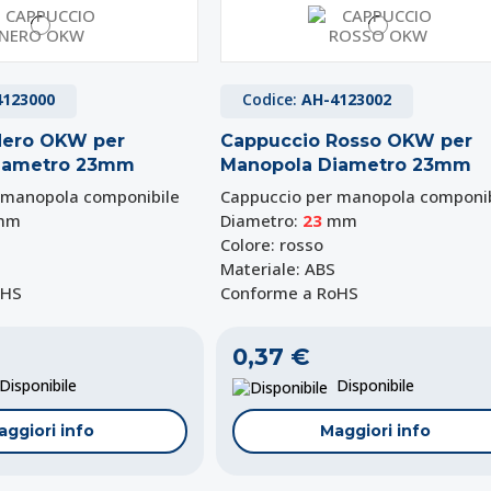
4123000
Codice:
AH-4123002
Nero OKW per
Cappuccio Rosso OKW per
iametro 23mm
Manopola Diametro 23mm
 manopola componibile
Cappuccio per manopola componib
mm
Diametro:
23
mm
Colore: rosso
Materiale: ABS
oHS
Conforme a RoHS
0,37 €
isponibile
Disponibile
aggiori info
Maggiori info