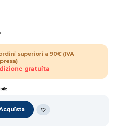
a
ordini superiori a 90€
(IVA
presa)
dizione gratuita
bile
Acquista