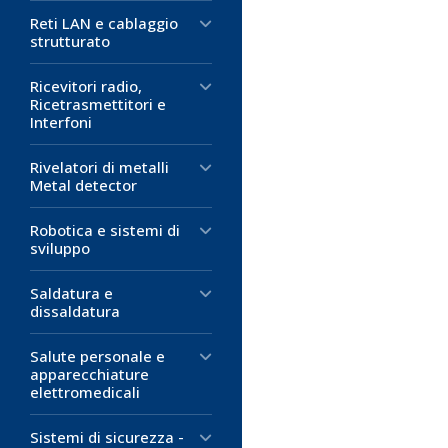
Diametro 
Diametro 3
Diametro 
Reti LAN e cablaggio
strutturato
Cappuccio per
Manopola comp
Manopola comp
Diametro:
Diametro:
Diametro:
22
31
14
Ricevitori radio,
Colore: rosso
Diametro del 
Diametro del 
Ricetrasmettitori e
Materiale: ABS
Colore: nero
Colore: grigio
Interfoni
Altezza: 15 m
Altezza: 14 m
Materiale: ABS
Materiale: ABS
Rivelatori di metalli
0,21 €
Da completare
Metal detector
D
eventualmente
2,79 €
Robotica e sistemi di
M
D
sviluppo
2,01 €
M
D
Saldatura e
dissaldatura
M
Salute personale e
apparecchiature
elettromedicali
Sistemi di sicurezza -