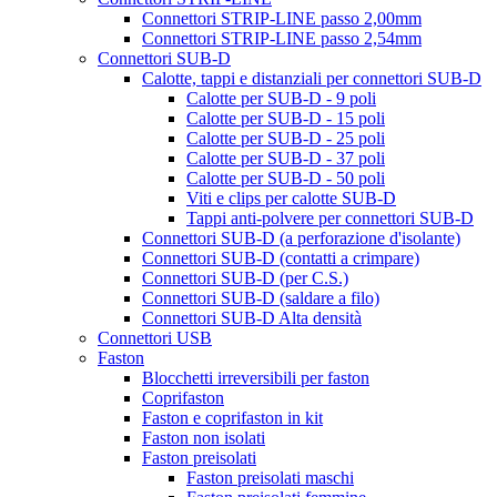
Connettori STRIP-LINE passo 2,00mm
Connettori STRIP-LINE passo 2,54mm
Connettori SUB-D
Calotte, tappi e distanziali per connettori SUB-D
Calotte per SUB-D - 9 poli
Calotte per SUB-D - 15 poli
Calotte per SUB-D - 25 poli
Calotte per SUB-D - 37 poli
Calotte per SUB-D - 50 poli
Viti e clips per calotte SUB-D
Tappi anti-polvere per connettori SUB-D
Connettori SUB-D (a perforazione d'isolante)
Connettori SUB-D (contatti a crimpare)
Connettori SUB-D (per C.S.)
Connettori SUB-D (saldare a filo)
Connettori SUB-D Alta densità
Connettori USB
Faston
Blocchetti irreversibili per faston
Coprifaston
Faston e coprifaston in kit
Faston non isolati
Faston preisolati
Faston preisolati maschi