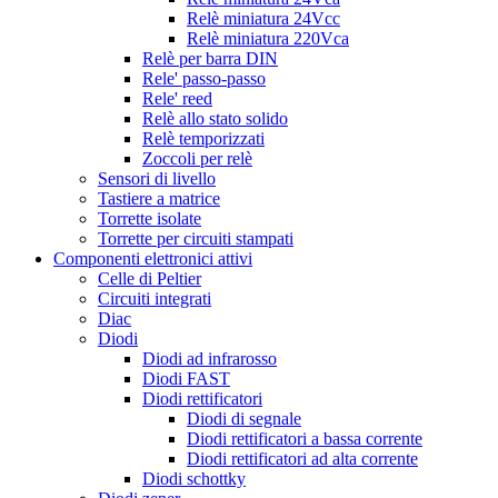
Relè miniatura 24Vcc
Relè miniatura 220Vca
Relè per barra DIN
Rele' passo-passo
Rele' reed
Relè allo stato solido
Relè temporizzati
Zoccoli per relè
Sensori di livello
Tastiere a matrice
Torrette isolate
Torrette per circuiti stampati
Componenti elettronici attivi
Celle di Peltier
Circuiti integrati
Diac
Diodi
Diodi ad infrarosso
Diodi FAST
Diodi rettificatori
Diodi di segnale
Diodi rettificatori a bassa corrente
Diodi rettificatori ad alta corrente
Diodi schottky