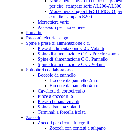
Morsettiera singola fila in resina poliest.
per circ. stampato serie AL200-AL300
Morsettiera singola fila SHIMOCO per
circuito stampato S200
Morsettiere varie
Accessori per morsettiere
Puntalini
Raccordi elettrici stagni
Spine e prese di alimentazione c.c.
Prese di alimentazione C.C.-Volanti
Spine di alimentazione C.C.- Per circ.stamp.
Spine di alimentazione C.C.-Pannello
Spine di alimentazione C.C.-Volanti
Spinotteria da laboratorio
Boccole da pannello
Boccole da pannello 2mm
Boccole da pannello 4mm
Cavallotti di cortocircuito
Pinze a coccodrillo
Prese a banana volanti
Spine a banana volanti
Terminali a forcella isolati
Zoccoli
Zoccoli per circuiti integrati
Zoccoli con contatti a tulipano