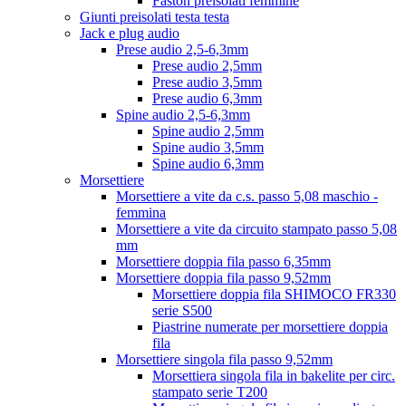
Faston preisolati femmine
Giunti preisolati testa testa
Jack e plug audio
Prese audio 2,5-6,3mm
Prese audio 2,5mm
Prese audio 3,5mm
Prese audio 6,3mm
Spine audio 2,5-6,3mm
Spine audio 2,5mm
Spine audio 3,5mm
Spine audio 6,3mm
Morsettiere
Morsettiere a vite da c.s. passo 5,08 maschio -
femmina
Morsettiere a vite da circuito stampato passo 5,08
mm
Morsettiere doppia fila passo 6,35mm
Morsettiere doppia fila passo 9,52mm
Morsettiere doppia fila SHIMOCO FR330
serie S500
Piastrine numerate per morsettiere doppia
fila
Morsettiere singola fila passo 9,52mm
Morsettiera singola fila in bakelite per circ.
stampato serie T200