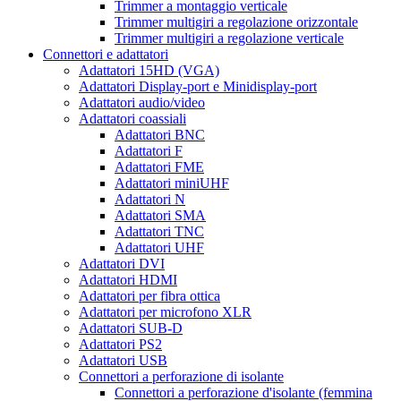
Trimmer a montaggio verticale
Trimmer multigiri a regolazione orizzontale
Trimmer multigiri a regolazione verticale
Connettori e adattatori
Adattatori 15HD (VGA)
Adattatori Display-port e Minidisplay-port
Adattatori audio/video
Adattatori coassiali
Adattatori BNC
Adattatori F
Adattatori FME
Adattatori miniUHF
Adattatori N
Adattatori SMA
Adattatori TNC
Adattatori UHF
Adattatori DVI
Adattatori HDMI
Adattatori per fibra ottica
Adattatori per microfono XLR
Adattatori SUB-D
Adattatori PS2
Adattatori USB
Connettori a perforazione di isolante
Connettori a perforazione d'isolante (femmina