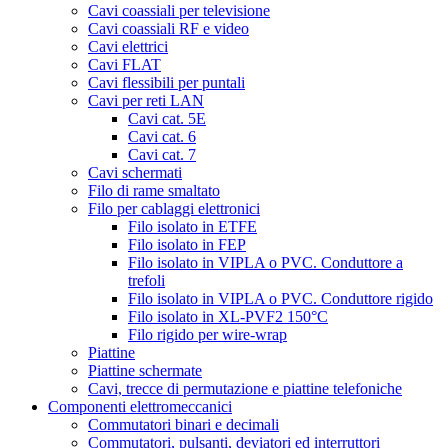
Cavi coassiali per televisione
Cavi coassiali RF e video
Cavi elettrici
Cavi FLAT
Cavi flessibili per puntali
Cavi per reti LAN
Cavi cat. 5E
Cavi cat. 6
Cavi cat. 7
Cavi schermati
Filo di rame smaltato
Filo per cablaggi elettronici
Filo isolato in ETFE
Filo isolato in FEP
Filo isolato in VIPLA o PVC. Conduttore a
trefoli
Filo isolato in VIPLA o PVC. Conduttore rigido
Filo isolato in XL-PVF2 150°C
Filo rigido per wire-wrap
Piattine
Piattine schermate
Cavi, trecce di permutazione e piattine telefoniche
Componenti elettromeccanici
Commutatori binari e decimali
Commutatori, pulsanti, deviatori ed interruttori