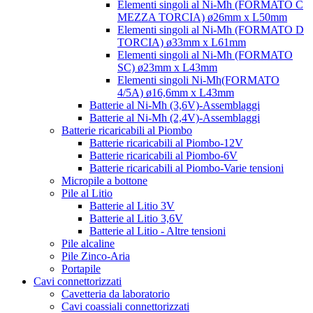
Elementi singoli al Ni-Mh (FORMATO C
MEZZA TORCIA) ø26mm x L50mm
Elementi singoli al Ni-Mh (FORMATO D
TORCIA) ø33mm x L61mm
Elementi singoli al Ni-Mh (FORMATO
SC) ø23mm x L43mm
Elementi singoli Ni-Mh(FORMATO
4/5A) ø16,6mm x L43mm
Batterie al Ni-Mh (3,6V)-Assemblaggi
Batterie al Ni-Mh (2,4V)-Assemblaggi
Batterie ricaricabili al Piombo
Batterie ricaricabili al Piombo-12V
Batterie ricaricabili al Piombo-6V
Batterie ricaricabili al Piombo-Varie tensioni
Micropile a bottone
Pile al Litio
Batterie al Litio 3V
Batterie al Litio 3,6V
Batterie al Litio - Altre tensioni
Pile alcaline
Pile Zinco-Aria
Portapile
Cavi connettorizzati
Cavetteria da laboratorio
Cavi coassiali connettorizzati