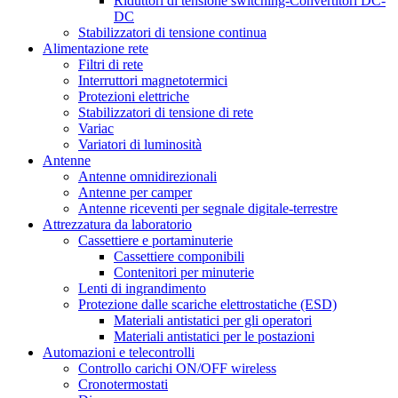
Riduttori di tensione switching-Convertitori DC-
DC
Stabilizzatori di tensione continua
Alimentazione rete
Filtri di rete
Interruttori magnetotermici
Protezioni elettriche
Stabilizzatori di tensione di rete
Variac
Variatori di luminosità
Antenne
Antenne omnidirezionali
Antenne per camper
Antenne riceventi per segnale digitale-terrestre
Attrezzatura da laboratorio
Cassettiere e portaminuterie
Cassettiere componibili
Contenitori per minuterie
Lenti di ingrandimento
Protezione dalle scariche elettrostatiche (ESD)
Materiali antistatici per gli operatori
Materiali antistatici per le postazioni
Automazioni e telecontrolli
Controllo carichi ON/OFF wireless
Cronotermostati