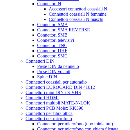
Connettori N
Accessori connettori coassiali N
Connettori coassiali N femmine
Connettori coassiali N maschi
Connettori SMA
Connettori SMA REVERSE
Connettori SMB
Connettori televisivi
Connettori TNC
Connettori UHF
Connettori SMC
Connettori DIN
Prese DIN da pannello
Prese DIN volanti
Spine DIN
Connettori coassiali per autoradio
Connettori EUROCARD DIN 41612
Connettori mini DIN / S-VHS
Connettori HDMI
Connettori multipli MATE-N-LOK
Connettori PCB Molex KK396
Connettori per fibra ottica
Connettori per microfono
Connettori per microfono (tipo miniatura)
Connettori per microfono con ghiera filettata