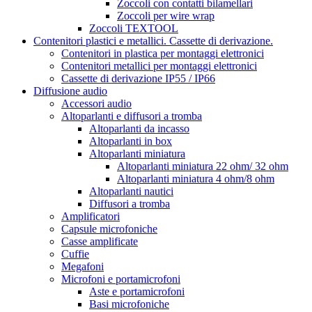
Zoccoli con contatti bilamellari
Zoccoli per wire wrap
Zoccoli TEXTOOL
Contenitori plastici e metallici. Cassette di derivazione.
Contenitori in plastica per montaggi elettronici
Contenitori metallici per montaggi elettronici
Cassette di derivazione IP55 / IP66
Diffusione audio
Accessori audio
Altoparlanti e diffusori a tromba
Altoparlanti da incasso
Altoparlanti in box
Altoparlanti miniatura
Altoparlanti miniatura 22 ohm/ 32 ohm
Altoparlanti miniatura 4 ohm/8 ohm
Altoparlanti nautici
Diffusori a tromba
Amplificatori
Capsule microfoniche
Casse amplificate
Cuffie
Megafoni
Microfoni e portamicrofoni
Aste e portamicrofoni
Basi microfoniche