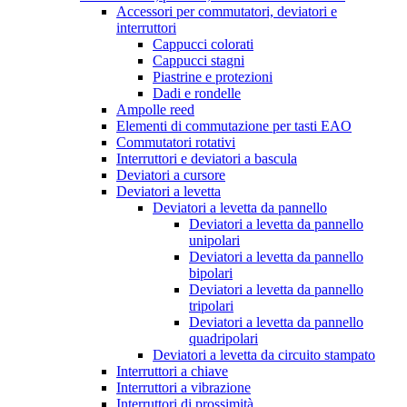
Accessori per commutatori, deviatori e
interruttori
Cappucci colorati
Cappucci stagni
Piastrine e protezioni
Dadi e rondelle
Ampolle reed
Elementi di commutazione per tasti EAO
Commutatori rotativi
Interruttori e deviatori a bascula
Deviatori a cursore
Deviatori a levetta
Deviatori a levetta da pannello
Deviatori a levetta da pannello
unipolari
Deviatori a levetta da pannello
bipolari
Deviatori a levetta da pannello
tripolari
Deviatori a levetta da pannello
quadripolari
Deviatori a levetta da circuito stampato
Interruttori a chiave
Interruttori a vibrazione
Interruttori di prossimità