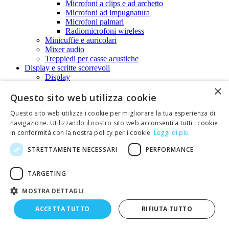
Microfoni a clips e ad archetto
Microfoni ad impugnatura
Microfoni palmari
Radiomicrofoni wireless
Minicuffie e auricolari
Mixer audio
Treppiedi per casse acustiche
Display e scritte scorrevoli
Display
Display a matrice
×
Scritte scorrevoli
Questo sito web utilizza cookie
Dissipatori e isolatori
Questo sito web utilizza i cookie per migliorare la tua esperienza di
Dissipatori termici
Isolatori per transistor
navigazione. Utilizzando il nostro sito web acconsenti a tutti i cookie
Domotica
in conformità con la nostra policy per i cookie.
Leggi di più
Campanelli senza fili
STRETTAMENTE NECESSARI
PERFORMANCE
Citofoni e videocitofoni
Controllo accessi
Lampade ad accensione automatica (PIR)
TARGETING
Sensori di movimento
Scacciatopi, scacciamosche, scacciacani e
MOSTRA DETTAGLI
elettroinsetticidi.
Sensori di presenza
ACCETTA TUTTO
RIFIUTA TUTTO
Sensori di presenza collegati via radio
Sistema domotico wireless