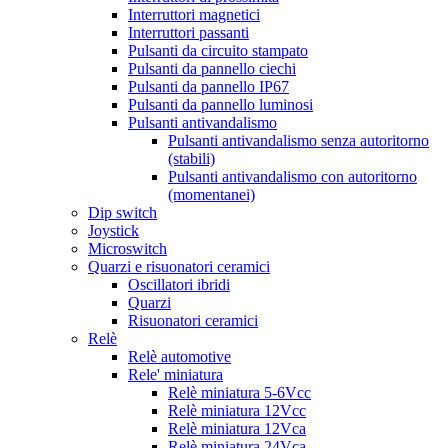
Interruttori magnetici
Interruttori passanti
Pulsanti da circuito stampato
Pulsanti da pannello ciechi
Pulsanti da pannello IP67
Pulsanti da pannello luminosi
Pulsanti antivandalismo
Pulsanti antivandalismo senza autoritorno
(stabili)
Pulsanti antivandalismo con autoritorno
(momentanei)
Dip switch
Joystick
Microswitch
Quarzi e risuonatori ceramici
Oscillatori ibridi
Quarzi
Risuonatori ceramici
Relè
Relè automotive
Rele' miniatura
Relè miniatura 5-6Vcc
Relè miniatura 12Vcc
Relè miniatura 12Vca
Relè miniatura 24Vca