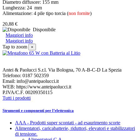
Diametro diffusore: 155 mm
Lunghezza: 24 mm
Alimentazione: 4 pile tipo torcia (
non fornite
)
20,88 €
Disponibile
Maggiori info
Maggiori info
Tap to zoom
×
Antei & Paolucci S.r.l. Via Bologna, 70 A-B-C-D La Spezia
Telefono: 0187 502359
Email: info@anteipaolucci.it
WEB: https://www.anteipaolucci.it
P.IVA/C.F. 00209350115
Tutti i prodotti
Strumenti e componenti per l’elettronica
AAA - Prodotti super scontati - ad esaurimento scorte
Alimentatori, caricabatterie, riduttori, elevatori e stabilizzatori
di tensione.
Alimentatori C.A.