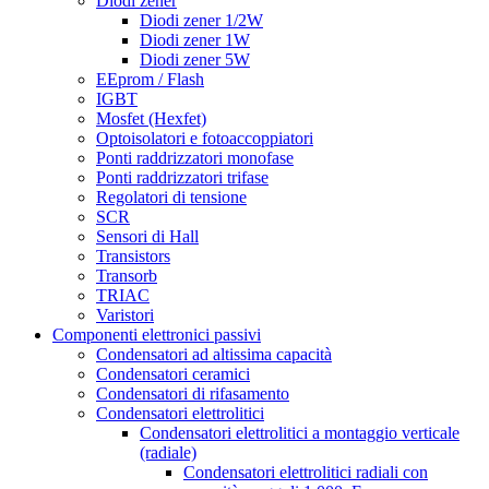
Diodi zener
Diodi zener 1/2W
Diodi zener 1W
Diodi zener 5W
EEprom / Flash
IGBT
Mosfet (Hexfet)
Optoisolatori e fotoaccoppiatori
Ponti raddrizzatori monofase
Ponti raddrizzatori trifase
Regolatori di tensione
SCR
Sensori di Hall
Transistors
Transorb
TRIAC
Varistori
Componenti elettronici passivi
Condensatori ad altissima capacità
Condensatori ceramici
Condensatori di rifasamento
Condensatori elettrolitici
Condensatori elettrolitici a montaggio verticale
(radiale)
Condensatori elettrolitici radiali con