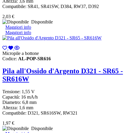
Altezza: 3,6 mm
Compatibile
: SR41, SR41SW, D384, RW37, D392
2,03 €
Disponibile
Maggiori info
Maggiori info
Micropile a bottone
Codice:
AL-POP-SR616
Pila all'Ossido d'Argento D321 - SR65 -
SR616W
Tensione: 1,55 V
Capacità: 16 mA/h
Diametro: 6,8 mm
Altezza: 1,6 mm
Compatibile: D321, SR616SW, RW321
1,97 €
Disponibile