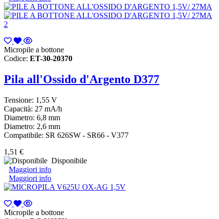
Micropile a bottone
Codice:
ET-30-20370
Pila all'Ossido d'Argento D377
Tensione:
1,55 V
Capacità: 27 mA/h
Diametro: 6,8 mm
Diametro: 2,6 mm
Compatibile: SR 626SW - SR66 - V377
1,51 €
Disponibile
Maggiori info
Maggiori info
Micropile a bottone