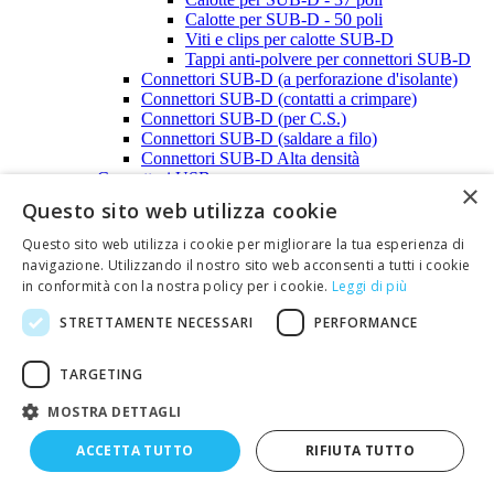
Calotte per SUB-D - 50 poli
Viti e clips per calotte SUB-D
Tappi anti-polvere per connettori SUB-D
Connettori SUB-D (a perforazione d'isolante)
Connettori SUB-D (contatti a crimpare)
Connettori SUB-D (per C.S.)
Connettori SUB-D (saldare a filo)
Connettori SUB-D Alta densità
Connettori USB
×
Faston
Questo sito web utilizza cookie
Blocchetti irreversibili per faston
Coprifaston
Questo sito web utilizza i cookie per migliorare la tua esperienza di
Faston e coprifaston in kit
navigazione. Utilizzando il nostro sito web acconsenti a tutti i cookie
Faston non isolati
in conformità con la nostra policy per i cookie.
Leggi di più
Faston preisolati
Faston preisolati maschi
STRETTAMENTE NECESSARI
PERFORMANCE
Faston preisolati femmine
Giunti preisolati testa testa
TARGETING
Jack e plug audio
Prese audio 2,5-6,3mm
MOSTRA DETTAGLI
Prese audio 2,5mm
Prese audio 3,5mm
ACCETTA TUTTO
RIFIUTA TUTTO
Prese audio 6,3mm
Spine audio 2,5-6,3mm