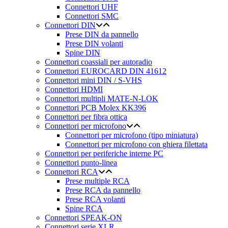
Connettori UHF
Connettori SMC
Connettori DIN
Prese DIN da pannello
Prese DIN volanti
Spine DIN
Connettori coassiali per autoradio
Connettori EUROCARD DIN 41612
Connettori mini DIN / S-VHS
Connettori HDMI
Connettori multipli MATE-N-LOK
Connettori PCB Molex KK396
Connettori per fibra ottica
Connettori per microfono
Connettori per microfono (tipo miniatura)
Connettori per microfono con ghiera filettata
Connettori per periferiche interne PC
Connettori punto-linea
Connettori RCA
Prese multiple RCA
Prese RCA da pannello
Prese RCA volanti
Spine RCA
Connettori SPEAK-ON
Connettori serie XLR