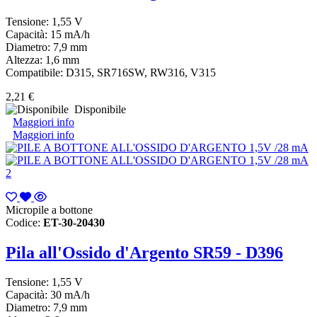
Tensione: 1,55 V
Capacità: 15 mA/h
Diametro: 7,9 mm
Altezza: 1,6 mm
Compatibile: D315, SR716SW, RW316, V315
2,21 €
Disponibile
Maggiori info
Maggiori info
Micropile a bottone
Codice:
ET-30-20430
Pila all'Ossido d'Argento SR59 - D396
Tensione: 1,55 V
Capacità: 30 mA/h
Diametro: 7,9 mm