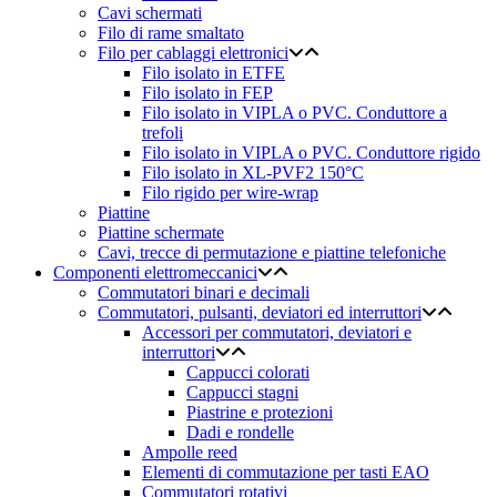
Cavi schermati
Filo di rame smaltato
Filo per cablaggi elettronici
Filo isolato in ETFE
Filo isolato in FEP
Filo isolato in VIPLA o PVC. Conduttore a
trefoli
Filo isolato in VIPLA o PVC. Conduttore rigido
Filo isolato in XL-PVF2 150°C
Filo rigido per wire-wrap
Piattine
Piattine schermate
Cavi, trecce di permutazione e piattine telefoniche
Componenti elettromeccanici
Commutatori binari e decimali
Commutatori, pulsanti, deviatori ed interruttori
Accessori per commutatori, deviatori e
interruttori
Cappucci colorati
Cappucci stagni
Piastrine e protezioni
Dadi e rondelle
Ampolle reed
Elementi di commutazione per tasti EAO
Commutatori rotativi