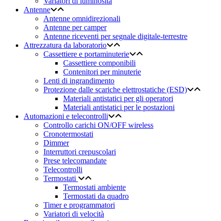
Variatori di luminosità
Antenne
Antenne omnidirezionali
Antenne per camper
Antenne riceventi per segnale digitale-terrestre
Attrezzatura da laboratorio
Cassettiere e portaminuterie
Cassettiere componibili
Contenitori per minuterie
Lenti di ingrandimento
Protezione dalle scariche elettrostatiche (ESD)
Materiali antistatici per gli operatori
Materiali antistatici per le postazioni
Automazioni e telecontrolli
Controllo carichi ON/OFF wireless
Cronotermostati
Dimmer
Interruttori crepuscolari
Prese telecomandate
Telecontrolli
Termostati
Termostati ambiente
Termostati da quadro
Timer e programmatori
Variatori di velocità