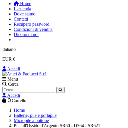
Home
L'azienda
Dove siamo
Contatti
Recupero password
Condizioni di vendita
Dicono di noi
Italiano
EUR €
Accedi
Menu
Cerca
Accedi
0
Carrello
Home
Batterie, pile e portapile
Micropile a bottone
Pila all'Ossido d'Argento SR60 - D364 - SR621