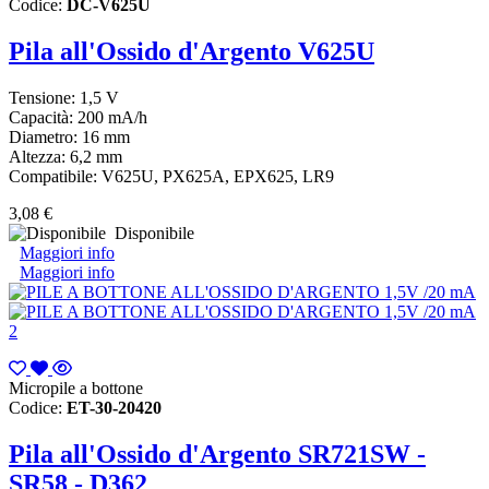
Codice:
DC-V625U
Pila all'Ossido d'Argento V625U
Tensione: 1,5 V
Capacità: 200 mA/h
Diametro: 16 mm
Altezza: 6,2 mm
Compatibile: V625U, PX625A, EPX625, LR9
3,08 €
Disponibile
Maggiori info
Maggiori info
Micropile a bottone
Codice:
ET-30-20420
Pila all'Ossido d'Argento SR721SW -
SR58 - D362