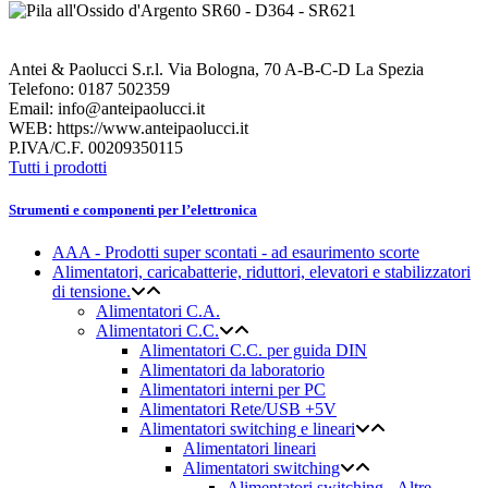
Antei & Paolucci S.r.l. Via Bologna, 70 A-B-C-D La Spezia
Telefono: 0187 502359
Email: info@anteipaolucci.it
WEB: https://www.anteipaolucci.it
P.IVA/C.F. 00209350115
Tutti i prodotti
Strumenti e componenti per l’elettronica
AAA - Prodotti super scontati - ad esaurimento scorte
Alimentatori, caricabatterie, riduttori, elevatori e stabilizzatori
di tensione.
Alimentatori C.A.
Alimentatori C.C.
Alimentatori C.C. per guida DIN
Alimentatori da laboratorio
Alimentatori interni per PC
Alimentatori Rete/USB +5V
Alimentatori switching e lineari
Alimentatori lineari
Alimentatori switching
Alimentatori switching - Altre