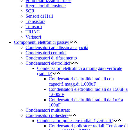
Ponti raddrizzatori trifase
Regolatori di tensione
SCR
Sensori di Hall
Transistors
Transorb
TRIAC
Varistori
Componenti elettronici passivi
Condensatori ad altissima capacità
Condensatori ceramici
Condensatori di rifasamento
Condensatori elettrolitici
Condensatori elettrolitici a montaggio verticale
(radiale)
Condensatori elettrolitici radiali con
capacità magg.di 1.000uF
Condensatori elettrolitici radiali da 150uF a
1.000uF
Condensatori elettrolitici radiali da 1uF a
100uF
Condensatori multistrato
Condensatori poliestere
Condensatori poliestere radiali ( verticali )
Condensatori poliestere radiali. Tensione di