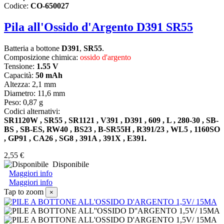
Codice:
CO-650027
Pila all'Ossido d'Argento D391 SR55
Batteria a bottone
D391
,
SR55
.
Composizione chimica:
ossido d'argento
Tensione:
1.55 V
Capacit
à:
50 mAh
Altezza: 2,1 mm
Diametro: 11,6 mm
Peso: 0,87 g
Codici alternativi:
SR1120W , SR55 , SR1121 , V391 , D391 , 609 , L , 280-30 , SB-
BS , SB-ES, RW40 , BS23 , B-SR55H , R391/23 , WL5 , 1160SO
, GP91 , CA26 , SG8 , 391A , 391X , E391.
2,55 €
Disponibile
Maggiori info
Maggiori info
Tap to zoom
×