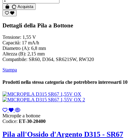
Acquista
Dettagli della Pila a Bottone
Tensione: 1,55 V
Capacità: 17 mA/h
Diametro (A): 6,8 mm
Altezza (B): 2,15 mm
Compatibile: SR60, D364, SR621SW, RW320
Stampa
Prodotti nella stessa categoria che potrebbero interessarti
10
Micropile a bottone
Codice:
ET-30-20400
Pila all'Ossido d'Argento D315 - SR67