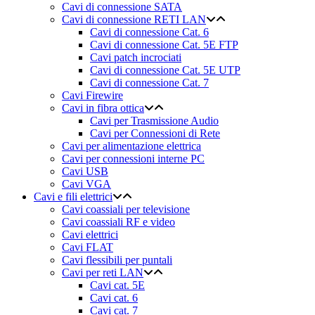
Cavi di connessione SATA
Cavi di connessione RETI LAN
Cavi di connessione Cat. 6
Cavi di connessione Cat. 5E FTP
Cavi patch incrociati
Cavi di connessione Cat. 5E UTP
Cavi di connessione Cat. 7
Cavi Firewire
Cavi in fibra ottica
Cavi per Trasmissione Audio
Cavi per Connessioni di Rete
Cavi per alimentazione elettrica
Cavi per connessioni interne PC
Cavi USB
Cavi VGA
Cavi e fili elettrici
Cavi coassiali per televisione
Cavi coassiali RF e video
Cavi elettrici
Cavi FLAT
Cavi flessibili per puntali
Cavi per reti LAN
Cavi cat. 5E
Cavi cat. 6
Cavi cat. 7