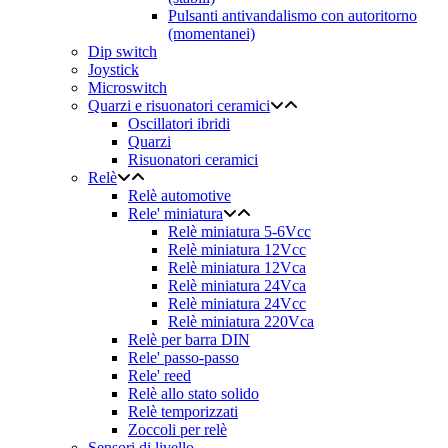
Pulsanti antivandalismo con autoritorno
(momentanei)
Dip switch
Joystick
Microswitch
Quarzi e risuonatori ceramici
Oscillatori ibridi
Quarzi
Risuonatori ceramici
Relè
Relè automotive
Rele' miniatura
Relè miniatura 5-6Vcc
Relè miniatura 12Vcc
Relè miniatura 12Vca
Relè miniatura 24Vca
Relè miniatura 24Vcc
Relè miniatura 220Vca
Relè per barra DIN
Rele' passo-passo
Rele' reed
Relè allo stato solido
Relè temporizzati
Zoccoli per relè
Sensori di livello