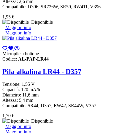
Altezza: 2,6 mm
Compatibile: D396, SR726W, SR59, RW411, V396
1,95 €
Disponibile
Maggiori info
Maggiori info
Micropile a bottone
Codice:
AL-PAP-LR44
Pila alkalina LR44 - D357
Tensione: 1,55 V
Capacità: 120 mA/h
Diametro: 11,6 mm
Altezza: 5,4 mm
Compatibile: SR44, D357, RW42, SR44W, V357
1,70 €
Disponibile
Maggiori info
Maggiori info