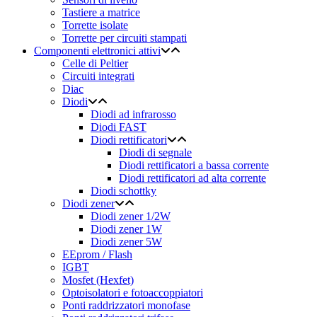
Tastiere a matrice
Torrette isolate
Torrette per circuiti stampati
Componenti elettronici attivi
Celle di Peltier
Circuiti integrati
Diac
Diodi
Diodi ad infrarosso
Diodi FAST
Diodi rettificatori
Diodi di segnale
Diodi rettificatori a bassa corrente
Diodi rettificatori ad alta corrente
Diodi schottky
Diodi zener
Diodi zener 1/2W
Diodi zener 1W
Diodi zener 5W
EEprom / Flash
IGBT
Mosfet (Hexfet)
Optoisolatori e fotoaccoppiatori
Ponti raddrizzatori monofase