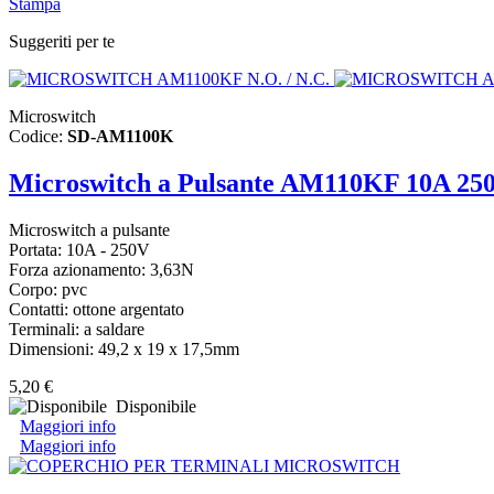
Stampa
Suggeriti per te
Microswitch
Codice:
SD-AM1100K
Microswitch a Pulsante AM110KF 10A 25
Microswitch a pulsante
Portata: 10A - 250V
Forza azionamento: 3,63N
Corpo: pvc
Contatti: ottone argentato
Terminali: a saldare
Dimensioni: 49,2 x 19 x 17,5mm
5,20 €
Disponibile
Maggiori info
Maggiori info