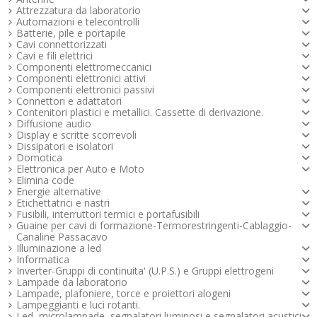
Morsettiera 5 poli da Circuito Stampato Shimoco Bianca Mil M14G
Morsettiera 3 poli da Circuito Stampato Shimoco Bianca Mil M14G -
Attrezzatura da laboratorio
Viti Inox
Automazioni e telecontrolli
Supporto: shimoco bianco
Numero poli:
5
Batterie, pile e portapile
Supporto: shimoco bianco
Passo:
9,52mm
Numero poli:
3
Cavi connettorizzati
Tipo di montaggio: circuito stampato
Passo:
9,52mm
Cavi e fili elettrici
Diametro pins: 1,5 mm
Tipo di montaggio: circuito stampato
Componenti elettromeccanici
Corrente: 15A
Diametro pins: 1,5 mm
Componenti elettronici attivi
Tensione nominale: 220V
Corrente:
15A
Componenti elettronici passivi
Interasse fori fissaggio: 57,12 mm
Tensione nominale:
220V
Connettori e adattatori
Diametro dei fori di fissaggio: 5 mm
Interasse fori fissaggio: 38,08 mm
Contenitori plastici e metallici. Cassette di derivazione.
Diametro dei fori di fissaggio: 5 mm
6,89 €
Diffusione audio
Disponibile
4,29 €
Display e scritte scorrevoli
Disponibile
Maggiori info
Dissipatori e isolatori
Maggiori info
Maggiori info
Domotica
Maggiori info
Elettronica per Auto e Moto
Elimina code
Energie alternative
Etichettatrici e nastri
Fusibili, interruttori termici e portafusibili
Guaine per cavi di formazione-Termorestringenti-Cablaggio-
Canaline Passacavo
Illuminazione a led
Informatica
Inverter-Gruppi di continuita' (U.P.S.) e Gruppi elettrogeni
Lampade da laboratorio
Lampade, plafoniere, torce e proiettori alogeni
Lampeggianti e luci rotanti.
Led, microlampade, segnalatori luminosi e segnalatori acustici -