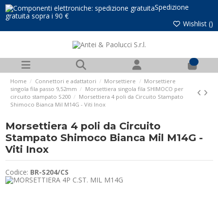
Spedizione
gratuita sopra i 90 €
Wishlist (
)
0
Home
Connettori e adattatori
Morsettiere
Morsettiere
singola fila passo 9,52mm
Morsettiera singola fila SHIMOCO per
circuito stampato S200
Morsettiera 4 poli da Circuito Stampato
Shimoco Bianca Mil M14G - Viti Inox
Morsettiera 4 poli da Circuito
Stampato Shimoco Bianca Mil M14G -
Viti Inox
Codice:
BR-S204/CS