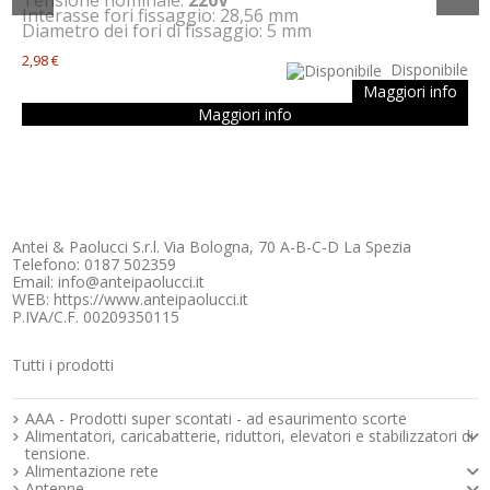
Tensione nominale:
220V
Interasse fori fissaggio: 28,56 mm
Diametro dei fori di fissaggio: 5 mm
2,98 €
Disponibile
Maggiori info
Maggiori info
Antei & Paolucci S.r.l. Via Bologna, 70 A-B-C-D La Spezia
Telefono: 0187 502359
Email: info@anteipaolucci.it
WEB: https://www.anteipaolucci.it
P.IVA/C.F. 00209350115
Tutti i prodotti
Strumenti e componenti per l’elettronica
AAA - Prodotti super scontati - ad esaurimento scorte
Alimentatori, caricabatterie, riduttori, elevatori e stabilizzatori di
tensione.
Alimentazione rete
Codice:
Codice:
BR-S205/CS
BR-S203/CS
Antenne