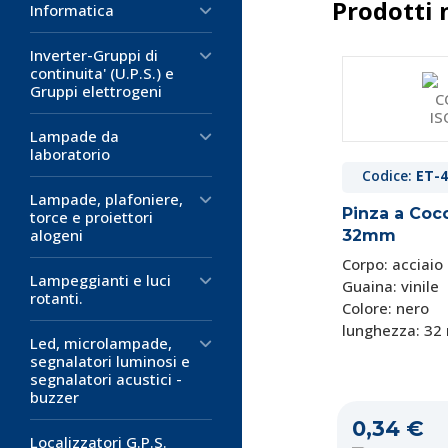
Prodotti 
Informatica
Inverter-Gruppi di
continuita' (U.P.S.) e
Gruppi elettrogeni
Lampade da
laboratorio
Codice:
ET-4
Lampade, plafoniere,
Pinza a Cocc
torce e proiettori
alogeni
32mm
Corpo: acciaio
Lampeggianti e luci
Guaina: vinile
rotanti.
Colore: nero
lunghezza: 3
Led, microlampade,
segnalatori luminosi e
segnalatori acustici -
buzzer
0,34 €
Localizzatori G.P.S.