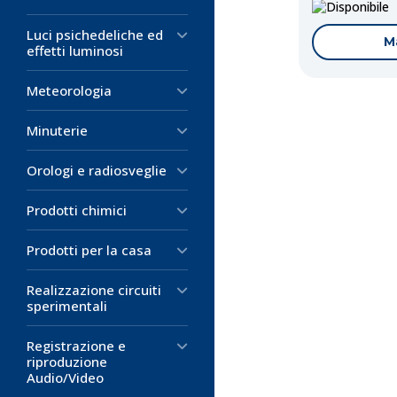
D
Luci psichedeliche ed
M
effetti luminosi
Meteorologia
Minuterie
Orologi e radiosveglie
Prodotti chimici
Prodotti per la casa
Codice:
Codice:
Codice:
AH-
ET-4
ET-4
Pinza a Cocc
Pinza per Ba
Pinza a Cocc
Realizzazione circuiti
Hirschmann 
Lunghezza
32mm
sperimentali
Tensione mass
Con impugnatu
Corpo: acciaio
Registrazione e
Corrente: 1 A
Lunghezza: 1
Guaina: vinile
riproduzione
Apertura pinz
Colore: nero
Colore: rosso
Audio/Video
Contatto: otto
lunghezza: 3