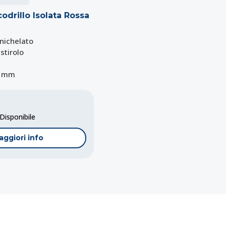
odrillo Isolata Rossa
 nichelato
stirolo
4 mm
isponibile
aggiori info