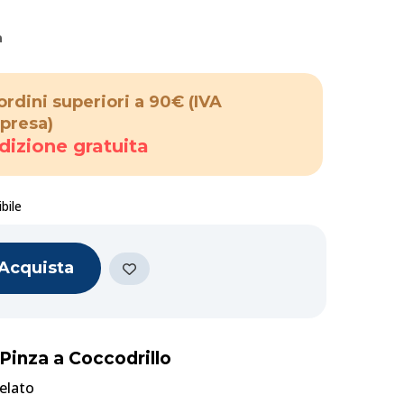
a
ordini superiori a 90€
(IVA
presa)
dizione gratuita
bile
Acquista
 Pinza a Coccodrillo
helato