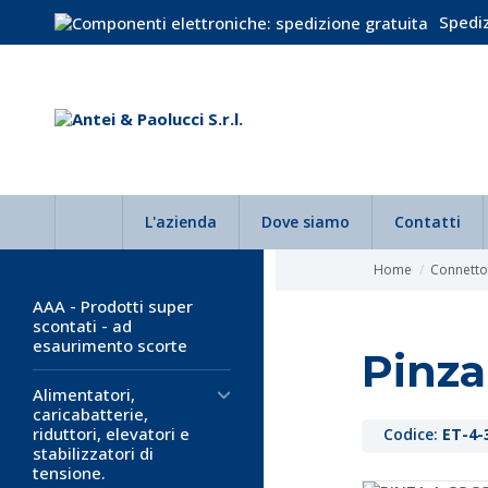
Spediz
L'azienda
Dove siamo
Contatti
Home
Connettor
AAA - Prodotti super
scontati - ad
esaurimento scorte
Pinza
Alimentatori,
caricabatterie,
riduttori, elevatori e
Codice:
ET-4-
stabilizzatori di
tensione.