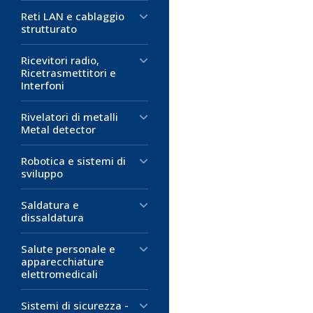
Colore:
rosso
1,67 €
Reti LAN e cablaggio
Isolante: poli
strutturato
0,34 €
D
Collegamento
D
Temperatura di
Ricevitori radio,
M
Ricetrasmettitori e
M
Interfoni
1,58 €
D
Rivelatori di metalli
Metal detector
M
Robotica e sistemi di
sviluppo
Saldatura e
dissaldatura
Salute personale e
apparecchiature
elettromedicali
Sistemi di sicurezza -