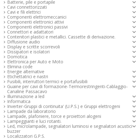
Corrente: 6 A
Corrente: 6 A
Lunghezza: 125 mm
Guaina: vinile
Portata massima: 32 A
Guaina: vinile
Guaina: vinile
Lunghezza: 125 mm
Guaina: vinile
Batterie, pile e portapile
Apertura pinza: 6 mm
Apertura pinza: 6 mm
Colore: rosso
Colore: rosso
Colore:
Colore: rosso
Colore: nero
Colore: nero
Colore: nero
nero
Cavi connettorizzati
Contatto: ottone stagnato
Contatto: ottone stagnato
lunghezza: 42 mm
Corpo: polyammide
lunghezza: 32 mm
lunghezza: 27 mm
lunghezza: 32 mm
Cavi e fili elettrici
Isolante: polistirolo
Isolante: polistirolo
Contatti: acciaio nichelato
1,67 €
1,67 €
Componenti elettromeccanici
Disponibile
Disponibile
Colore: nero
Colore: rosso
0,36 €
0,34 €
0,32 €
0,34 €
Componenti elettronici attivi
Disponibile
Disponibile
Disponibile
Disponibile
Temperatura di lavoro: -25°C....+80°C
Temperatura di lavoro: -25°C....+80°C
Maggiori info
Maggiori info
4,42 €
Disponibile
Componenti elettronici passivi
Collegamento: banana da 4 mm
Collegamento: banana da 4 mm
Maggiori info
Maggiori info
Maggiori info
Maggiori info
Maggiori info
Maggiori info
Connettori e adattatori
Maggiori info
Maggiori info
Maggiori info
Maggiori info
Maggiori info
Contenitori plastici e metallici. Cassette di derivazione.
1,65 €
1,65 €
Maggiori info
Disponibile
Disponibile
Diffusione audio
Maggiori info
Maggiori info
Display e scritte scorrevoli
Dissipatori e isolatori
Maggiori info
Maggiori info
Domotica
Elettronica per Auto e Moto
Elimina code
Energie alternative
Etichettatrici e nastri
Fusibili, interruttori termici e portafusibili
Guaine per cavi di formazione-Termorestringenti-Cablaggio-
Canaline Passacavo
Illuminazione a led
Informatica
Inverter-Gruppi di continuita' (U.P.S.) e Gruppi elettrogeni
Lampade da laboratorio
Lampade, plafoniere, torce e proiettori alogeni
Lampeggianti e luci rotanti.
Led, microlampade, segnalatori luminosi e segnalatori acustici -
buzzer
Localizzatori G.P.S.