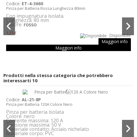
Codice:
ET-4-3660
Pinza per Batteria Rossa Lunghezza 80mm
Con impugnatura isolata.
Lunghezza: 80 mm
Colore:
rosso
1,21 €
Disponibile
Maggiori info
Maggiori info
Prodotti nella stessa categoria che potrebbero
interessarti
10
Codice:
AL-21-8P
Pinza per Batteria 120A Colore Nero
Pinza per batteria isolata
Colore: nero
Corrente massima: 120 A
Tensione massima: 50 V
Materiale contatto: Acciaio nichelato
Materiale corpo: PVC