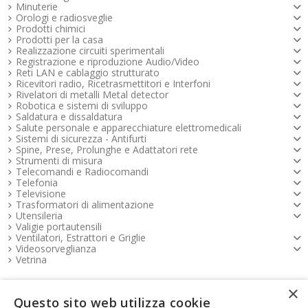
Minuterie
Orologi e radiosveglie
Prodotti chimici
Prodotti per la casa
Realizzazione circuiti sperimentali
Registrazione e riproduzione Audio/Video
Reti LAN e cablaggio strutturato
Ricevitori radio, Ricetrasmettitori e Interfoni
Rivelatori di metalli Metal detector
Robotica e sistemi di sviluppo
Saldatura e dissaldatura
Salute personale e apparecchiature elettromedicali
Sistemi di sicurezza - Antifurti
Spine, Prese, Prolunghe e Adattatori rete
Strumenti di misura
Telecomandi e Radiocomandi
Telefonia
Televisione
Trasformatori di alimentazione
Utensileria
Valigie portautensili
Ventilatori, Estrattori e Griglie
Videosorveglianza
Vetrina
×
Pagamenti FOOTER
Questo sito web utilizza cookie