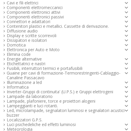
Tensione: 250V
Spaziatura delle derivazioni: 10mm
Con coperchio trasparente
Materiale corpo: ottone argentato
Tappo frontale a baionetta con la scritta "FUSE"
Per fusibili: 5 x 20 mm
0,13 €
0,22 €
Cavi e fili elettrici
Disponibile
Disponibile
Copertura del contatto stagnato
Materiale capsule: rame stagnato
Corpo: termoplastico autoestinguente
Pin a saldare, diritti
Componenti elettromeccanici
Maggiori info
Maggiori info
Contatti: rame stagnato
Cappuccio: fessura per cacciavite
0,34 €
3,74 €
Componenti elettronici attivi
Disponibile
Disponibile
Portata: 6,3 A/ 250 V
Tensione nominale: 250Vac
0,18 €
0,44 €
Maggiori info
Maggiori info
Disponibile
Disponibile
Componenti elettronici passivi
Maggiori info
Maggiori info
Corrente nominale 6,3 A
Connettori e adattatori
Maggiori info
Maggiori info
1,78 €
Maggiori info
Maggiori info
Disponibile
Contenitori plastici e metallici. Cassette di derivazione.
2,30 €
Maggiori info
Maggiori info
Disponibile
Maggiori info
Diffusione audio
Maggiori info
Display e scritte scorrevoli
Maggiori info
Dissipatori e isolatori
Maggiori info
Domotica
Elettronica per Auto e Moto
Elimina code
Energie alternative
Etichettatrici e nastri
Fusibili, interruttori termici e portafusibili
Guaine per cavi di formazione-Termorestringenti-Cablaggio-
Canaline Passacavo
Illuminazione a led
Informatica
Inverter-Gruppi di continuita' (U.P.S.) e Gruppi elettrogeni
Lampade da laboratorio
Lampade, plafoniere, torce e proiettori alogeni
Lampeggianti e luci rotanti.
Led, microlampade, segnalatori luminosi e segnalatori acustici -
buzzer
Localizzatori G.P.S.
Luci psichedeliche ed effetti luminosi
Meteorologia