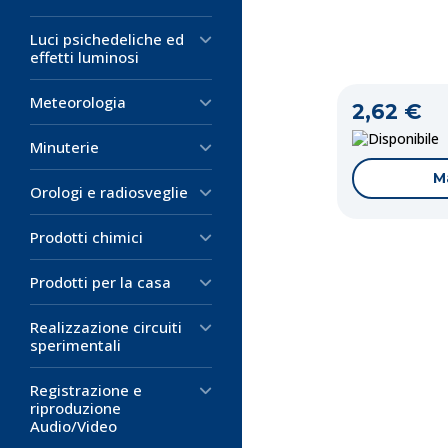
Luci psichedeliche ed
effetti luminosi
Meteorologia
2,62 €
D
Minuterie
M
Orologi e radiosveglie
Prodotti chimici
Prodotti per la casa
Realizzazione circuiti
sperimentali
Registrazione e
riproduzione
Codice:
Codice:
Codice:
VA-1
ET-1
ET-1
Audio/Video