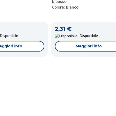
bipasso
Colore: Bianco
2,31 €
isponibile
Disponibile
aggiori info
Maggiori info
023-B
3-870
3-860
Codice:
Codice:
ET-13-845
VA-1028-B