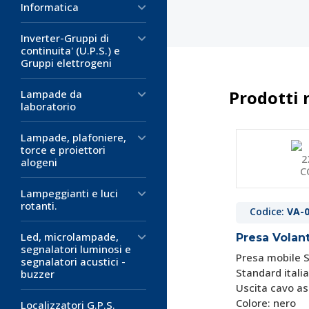
Informatica
Inverter-Gruppi di
continuita' (U.P.S.) e
Gruppi elettrogeni
Prodotti 
Lampade da
laboratorio
Lampade, plafoniere,
torce e proiettori
alogeni
Lampeggianti e luci
rotanti.
Codice:
VA-
Led, microlampade,
Presa Volan
segnalatori luminosi e
Presa mobile 
segnalatori acustici -
Standard itali
buzzer
Uscita cavo as
Colore: nero
Localizzatori G.P.S.