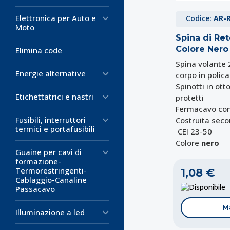
Elettronica per Auto e
Codice:
AR-
Moto
Spina di Re
Colore Nero
Elimina code
Spina volante
Energie alternative
corpo in polic
Spinotti in ot
Etichettatrici e nastri
protetti
Fermacavo con
Fusibili, interruttori
Costruita seco
termici e portafusibili
CEI 23-50
Colore
nero
Guaine per cavi di
formazione-
Termorestringenti-
1,08 €
Cablaggio-Canaline
D
Passacavo
M
Illuminazione a led