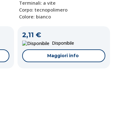
Terminali: a vite
Corpo: tecnopolimero
Colore: bianco
2,11 €
Disponibile
Maggiori info
Codice:
Codice:
AL-23-50806N
VA-0222