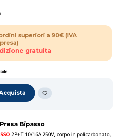
a
ordini superiori a 90€
(IVA
presa)
dizione gratuita
bile
Acquista
a Presa Bipasso
ASSO
2P+T 10/16A 250V, corpo in policarbonato,