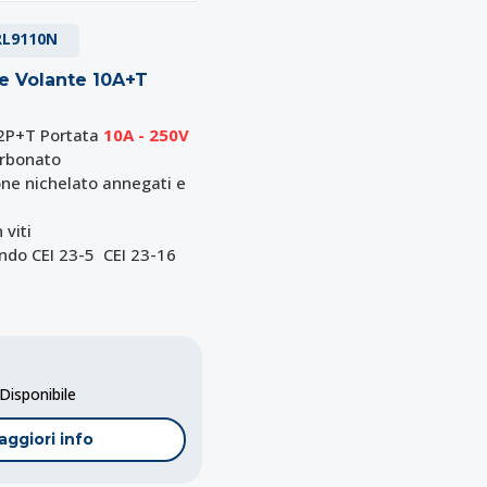
RL9110N
te Volante 10A+T
 2P+T Portata
10A - 250V
arbonato
tone nichelato annegati e
 viti
ndo CEI 23-5 CEI 23-16
isponibile
aggiori info