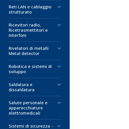
Presa Volan
Connettore 
Connettore 
Reti LAN e cablaggio
Angolo
Presa volante
Con guidacavo
strutturato
Standard itali
Presa volante 
Uscita laterale
Colore: bianco
Portata: 10 A -
Portata: 10A -
Ricevitori radio,
Corpo: bacheli
Corpo: bacheli
Ricetrasmettitori e
Contatti: otto
Contatti: otto
Interfoni
2,18 €
Fissaggio fili: a
Fissaggio dei fil
D
Rivelatori di metalli
Metal detector
14,71 €
5,62 €
M
D
D
Robotica e sistemi di
sviluppo
M
M
Saldatura e
dissaldatura
Salute personale e
apparecchiature
elettromedicali
Sistemi di sicurezza -