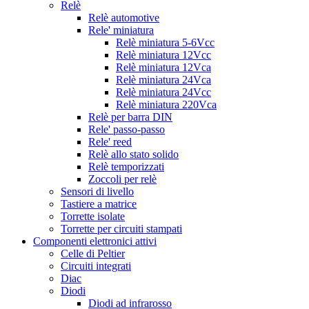
Relè
Relè automotive
Rele' miniatura
Relè miniatura 5-6Vcc
Relè miniatura 12Vcc
Relè miniatura 12Vca
Relè miniatura 24Vca
Relè miniatura 24Vcc
Relè miniatura 220Vca
Relè per barra DIN
Rele' passo-passo
Rele' reed
Relè allo stato solido
Relè temporizzati
Zoccoli per relè
Sensori di livello
Tastiere a matrice
Torrette isolate
Torrette per circuiti stampati
Componenti elettronici attivi
Celle di Peltier
Circuiti integrati
Diac
Diodi
Diodi ad infrarosso