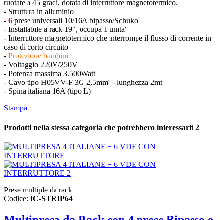
ruotate a 45 gradi, dotata di interruttore magnetotermico.
- Struttura in alluminio
-
6
prese universali 10/16A bipasso/Schuko
- Installabile a rack 19", occupa 1 unita'
- Interruttore magnetotermico che interrompe il flusso di corrente in
caso di corto circuito
-
Protezione bambini
- Voltaggio 220V/250V
- Potenza massima 3.500Watt
- Cavo tipo H05VV-F 3G 2,5mm² - lunghezza 2mt
- Spina italiana 16A (tipo L)
Stampa
Prodotti nella stessa categoria che potrebbero interessarti
2
Prese multiple da rack
Codice:
IC-STRIP64
Multipresa da Rack con 4 prese Bipasso e