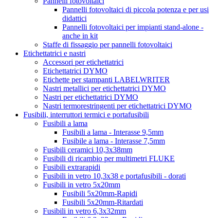
Pannelli fotovoltaici
Pannelli fotovoltaici di piccola potenza e per usi
didattici
Pannelli fotovoltaici per impianti stand-alone -
anche in kit
Staffe di fissaggio per pannelli fotovoltaici
Etichettatrici e nastri
Accessori per etichettatrici
Etichettatrici DYMO
Etichette per stampanti LABELWRITER
Nastri metallici per etichettatrici DYMO
Nastri per etichettatrici DYMO
Nastri termorestringenti per etichettatrici DYMO
Fusibili, interruttori termici e portafusibili
Fusibili a lama
Fusibili a lama - Interasse 9,5mm
Fusibile a lama - Interasse 7,5mm
Fusibili ceramici 10,3x38mm
Fusibili di ricambio per multimetri FLUKE
Fusibili extrarapidi
Fusibili in vetro 10,3x38 e portafusibili - dorati
Fusibili in vetro 5x20mm
Fusibili 5x20mm-Rapidi
Fusibili 5x20mm-Ritardati
Fusibili in vetro 6,3x32mm