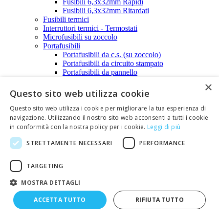
Fusibili 6,3x32mm Rapidi
Fusibili 6,3x32mm Ritardati
Fusibili termici
Interruttori termici - Termostati
Microfusibili su zoccolo
Portafusibili
Portafusibili da c.s. (su zoccolo)
Portafusibili da circuito stampato
Portafusibili da pannello
Portafusibili volanti
×
Guaine per cavi di formazione-Termorestringenti-Cablaggio-
Questo sito web utilizza cookie
Canaline Passacavo
Canaline Passacavo
Questo sito web utilizza i cookie per migliorare la tua esperienza di
Cordino millecapi
navigazione. Utilizzando il nostro sito web acconsenti a tutti i cookie
Fascette
in conformità con la nostra policy per i cookie.
Leggi di più
Fermacavi flat
Ferrule - Solder sleeves
STRETTAMENTE NECESSARI
PERFORMANCE
Guaine Trecciate
Guaine termorestringenti
TARGETING
Guaine termorestringenti per pacchi batterie
Termorestringente con collante ATUM Raychem
MOSTRA DETTAGLI
Termorestringente con collante MWTM
Raychem
ACCETTA TUTTO
RIFIUTA TUTTO
Termorestringente Raychem RNF100
Termorestringente Raychem RNF3000