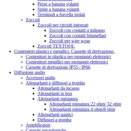
Prese a banana volanti
Spine a banana volanti
Terminali a forcella isolati
Zoccoli
Zoccoli per circuiti integrati
Zoccoli con contatti a tulipano
Zoccoli con contatti bilamellari
Zoccoli per wire wrap
Zoccoli TEXTOOL
Contenitori plastici e metallici. Cassette di derivazione.
Contenitori in plastica per montaggi elettronici
Contenitori metallici per montaggi elettronici
Cassette di derivazione IP55 / IP66
Diffusione audio
Accessori audio
Altoparlanti e diffusori a tromba
Altoparlanti da incasso
Altoparlanti in box
Altoparlanti miniatura
Altoparlanti miniatura 22 ohm/ 32 ohm
Altoparlanti miniatura 4 ohm/8 ohm
Altoparlanti nautici
Diffusori a tromba
Amplificatori
Capsule microfoniche