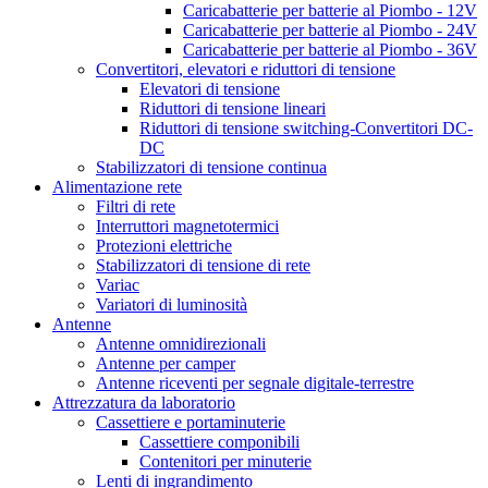
Caricabatterie per batterie al Piombo - 12V
Caricabatterie per batterie al Piombo - 24V
Caricabatterie per batterie al Piombo - 36V
Convertitori, elevatori e riduttori di tensione
Elevatori di tensione
Riduttori di tensione lineari
Riduttori di tensione switching-Convertitori DC-
DC
Stabilizzatori di tensione continua
Alimentazione rete
Filtri di rete
Interruttori magnetotermici
Protezioni elettriche
Stabilizzatori di tensione di rete
Variac
Variatori di luminosità
Antenne
Antenne omnidirezionali
Antenne per camper
Antenne riceventi per segnale digitale-terrestre
Attrezzatura da laboratorio
Cassettiere e portaminuterie
Cassettiere componibili
Contenitori per minuterie
Lenti di ingrandimento