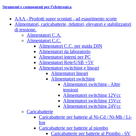
Strumenti e componenti per l’elettronica
AAA - Prodotti super scontati - ad esaurimento scorte
Alimentatori, caricabatterie, riduttori, elevatori e stabilizzatori
di tensione.
Alimentatori C.A.
Alimentatori C.C.
Alimentatori C.C. per guida DIN
Alimentatori da laboratorio
Alimentatori interni per PC
Alimentatori Rete/USB +5V
Alimentatori switching e lineari
Alimentatori lineari
Alimentatori switching
Alimentatori switching - Altre
tensioni
Alimentatori switching 12Vcc
Alimentatori switching 15Vcc
Alimentatori switching 24Vcc
Caricabatterie
Caricabatterie per batterie al Ni-Cd / Ni-Mh / Li-
Ion
Caricabatterie per batterie al piombo
Caricabatterie per batterie al Piombo - 6V