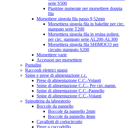
serie S500
Piastrine numerate per morsettiere doppia
fila
Morsettiere singola fila passo 9,52mm
Morsettiera singola fila in bakelite per circ.
stampato serie T200
Morsettiera singola fila in resina poliest.
per circ. stampato serie AL200-AL300
Morsettiera singola fila SHIMOCO per
circuito stampato S200
Morsettiere varie
Accessori per morsettiere
Puntalini
Raccordi elettrici stagni
Spine e prese di alimentazione c.c.
Prese di alimentazione C.C.-Volanti
Spine di alimentazione C.C.- Per circ.stamp.
Spine di alimentazione C.C.-Pannello
Spine di alimentazione C.C.-Volanti
Spinotteria da laboratorio
Boccole da pannello
Boccole da pannello 2mm
Boccole da pannello 4mm
Cavallotti di cortocircuito
Pinze a coccodrillo