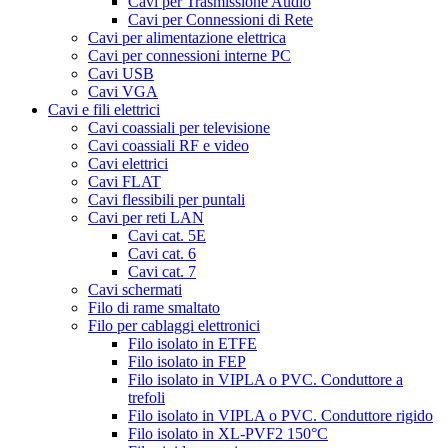
Cavi per Trasmissione Audio
Cavi per Connessioni di Rete
Cavi per alimentazione elettrica
Cavi per connessioni interne PC
Cavi USB
Cavi VGA
Cavi e fili elettrici
Cavi coassiali per televisione
Cavi coassiali RF e video
Cavi elettrici
Cavi FLAT
Cavi flessibili per puntali
Cavi per reti LAN
Cavi cat. 5E
Cavi cat. 6
Cavi cat. 7
Cavi schermati
Filo di rame smaltato
Filo per cablaggi elettronici
Filo isolato in ETFE
Filo isolato in FEP
Filo isolato in VIPLA o PVC. Conduttore a
trefoli
Filo isolato in VIPLA o PVC. Conduttore rigido
Filo isolato in XL-PVF2 150°C