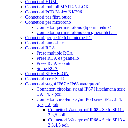
Connettori HDMI
Connettori multipli MATE-N-LOK
Connettori PCB Molex KK396
Connettori per fibra ottica
Connettori per microfono
Connettori per microfono (tipo miniatura)
Connettori per microfono con ghiera filettata
Connettori per periferiche interne PC
Connettori punto-linea
Connettori RCA
Prese multiple RCA
Prese RCA da pannello
Prese RCA volanti
Spine RCA
Connettori SPEAK-ON
Connettori serie XLR
Connettori stagni IP67 e IP68 waterproof
Connettori circolari stagni IP67 Hirschmann serie
CA - 4, 7 poli
Connettori circolari stagni IP68 serie SP 2, 3, 4,
5, 7, 12 poli
Connettori Waterproof IP68 - Serie SP11 -
2,3,5 poli
Connettori Waterproof IP68 - Serie SP13 -
2,3,4,5 poli