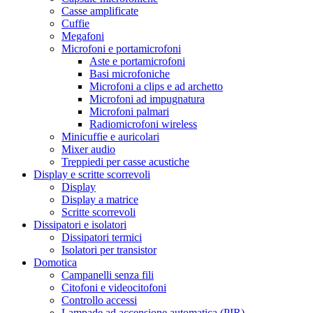
Casse amplificate
Cuffie
Megafoni
Microfoni e portamicrofoni
Aste e portamicrofoni
Basi microfoniche
Microfoni a clips e ad archetto
Microfoni ad impugnatura
Microfoni palmari
Radiomicrofoni wireless
Minicuffie e auricolari
Mixer audio
Treppiedi per casse acustiche
Display e scritte scorrevoli
Display
Display a matrice
Scritte scorrevoli
Dissipatori e isolatori
Dissipatori termici
Isolatori per transistor
Domotica
Campanelli senza fili
Citofoni e videocitofoni
Controllo accessi
Lampade ad accensione automatica (PIR)