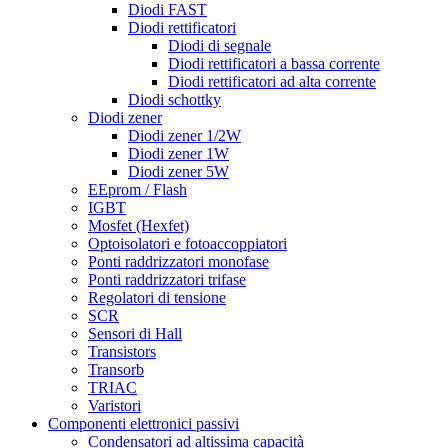
Diodi FAST
Diodi rettificatori
Diodi di segnale
Diodi rettificatori a bassa corrente
Diodi rettificatori ad alta corrente
Diodi schottky
Diodi zener
Diodi zener 1/2W
Diodi zener 1W
Diodi zener 5W
EEprom / Flash
IGBT
Mosfet (Hexfet)
Optoisolatori e fotoaccoppiatori
Ponti raddrizzatori monofase
Ponti raddrizzatori trifase
Regolatori di tensione
SCR
Sensori di Hall
Transistors
Transorb
TRIAC
Varistori
Componenti elettronici passivi
Condensatori ad altissima capacità