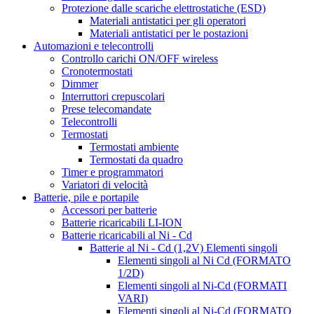
Protezione dalle scariche elettrostatiche (ESD)
Materiali antistatici per gli operatori
Materiali antistatici per le postazioni
Automazioni e telecontrolli
Controllo carichi ON/OFF wireless
Cronotermostati
Dimmer
Interruttori crepuscolari
Prese telecomandate
Telecontrolli
Termostati
Termostati ambiente
Termostati da quadro
Timer e programmatori
Variatori di velocità
Batterie, pile e portapile
Accessori per batterie
Batterie ricaricabili LI-ION
Batterie ricaricabili al Ni - Cd
Batterie al Ni - Cd (1,2V) Elementi singoli
Elementi singoli al Ni Cd (FORMATO
1/2D)
Elementi singoli al Ni-Cd (FORMATI
VARI)
Elementi singoli al Ni-Cd (FORMATO