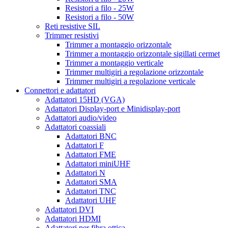
Resistori a filo - 25W
Resistori a filo - 50W
Reti resistive SIL
Trimmer resistivi
Trimmer a montaggio orizzontale
Trimmer a montaggio orizzontale sigillati cermet
Trimmer a montaggio verticale
Trimmer multigiri a regolazione orizzontale
Trimmer multigiri a regolazione verticale
Connettori e adattatori
Adattatori 15HD (VGA)
Adattatori Display-port e Minidisplay-port
Adattatori audio/video
Adattatori coassiali
Adattatori BNC
Adattatori F
Adattatori FME
Adattatori miniUHF
Adattatori N
Adattatori SMA
Adattatori TNC
Adattatori UHF
Adattatori DVI
Adattatori HDMI
Adattatori per fibra ottica