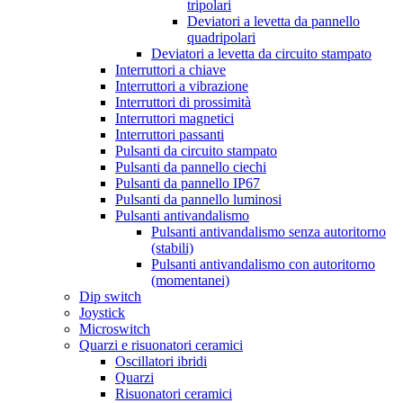
tripolari
Deviatori a levetta da pannello
quadripolari
Deviatori a levetta da circuito stampato
Interruttori a chiave
Interruttori a vibrazione
Interruttori di prossimità
Interruttori magnetici
Interruttori passanti
Pulsanti da circuito stampato
Pulsanti da pannello ciechi
Pulsanti da pannello IP67
Pulsanti da pannello luminosi
Pulsanti antivandalismo
Pulsanti antivandalismo senza autoritorno
(stabili)
Pulsanti antivandalismo con autoritorno
(momentanei)
Dip switch
Joystick
Microswitch
Quarzi e risuonatori ceramici
Oscillatori ibridi
Quarzi
Risuonatori ceramici