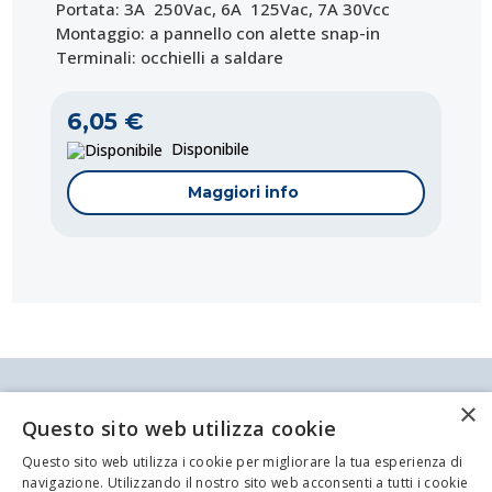
Portata: 3A 250Vac, 6A 125Vac, 7A 30Vcc
Montaggio: a pannello con alette snap-in
Terminali: occhielli a saldare
6,05 €
Disponibile
Maggiori info
Antei & Paolucci S.r.l. Via Bologna, 70 A-B-C-D La
×
Spezia
Questo sito web utilizza cookie
P.IVA/C.F. 00209350115 Capitale sociale: €
84.500,00 Azienda iscritta al registro delle imprese
Questo sito web utilizza i cookie per migliorare la tua esperienza di
di La Spezia con il numero REA 62679
Codice:
Codice:
Codice:
Codice:
Codice:
Codice:
Codice:
Codice:
Codice:
ET-4-6471
AL-330-003
ET-4-6506
OM-8636A
ET-4-6509
ET-4-6474
ET-4-6477
AL-330-039-2B
ET-4-6534
navigazione. Utilizzando il nostro sito web acconsenti a tutti i cookie
Privacy policy
Cookie Policy