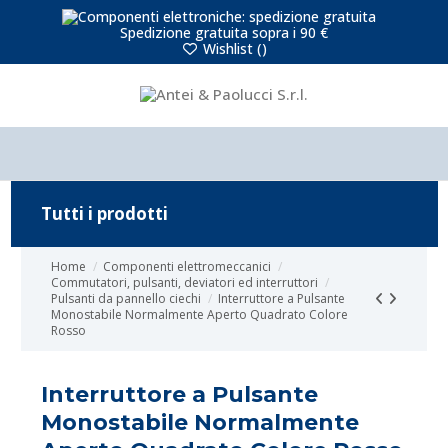
Spedizione gratuita sopra i 90 €
Wishlist (
)
Tutti i prodotti
Home
Componenti elettromeccanici
Commutatori, pulsanti, deviatori ed interruttori
Pulsanti da pannello ciechi
Interruttore a Pulsante
Monostabile Normalmente Aperto Quadrato Colore
Rosso
Interruttore a Pulsante
Monostabile Normalmente