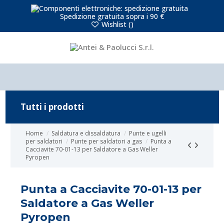
Spedizione gratuita sopra i 90 €
Wishlist (
)
Tutti i prodotti
Home
Saldatura e dissaldatura
Punte e ugelli
per saldatori
Punte per saldatori a gas
Punta a
Cacciavite 70-01-13 per Saldatore a Gas Weller
Pyropen
Punta a Cacciavite 70-01-13 per
Saldatore a Gas Weller
Pyropen