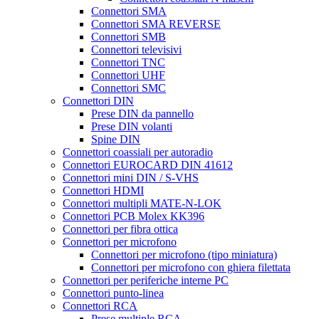
Connettori SMA
Connettori SMA REVERSE
Connettori SMB
Connettori televisivi
Connettori TNC
Connettori UHF
Connettori SMC
Connettori DIN
Prese DIN da pannello
Prese DIN volanti
Spine DIN
Connettori coassiali per autoradio
Connettori EUROCARD DIN 41612
Connettori mini DIN / S-VHS
Connettori HDMI
Connettori multipli MATE-N-LOK
Connettori PCB Molex KK396
Connettori per fibra ottica
Connettori per microfono
Connettori per microfono (tipo miniatura)
Connettori per microfono con ghiera filettata
Connettori per periferiche interne PC
Connettori punto-linea
Connettori RCA
Prese multiple RCA