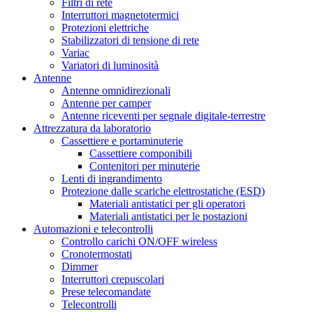
Filtri di rete
Interruttori magnetotermici
Protezioni elettriche
Stabilizzatori di tensione di rete
Variac
Variatori di luminosità
Antenne
Antenne omnidirezionali
Antenne per camper
Antenne riceventi per segnale digitale-terrestre
Attrezzatura da laboratorio
Cassettiere e portaminuterie
Cassettiere componibili
Contenitori per minuterie
Lenti di ingrandimento
Protezione dalle scariche elettrostatiche (ESD)
Materiali antistatici per gli operatori
Materiali antistatici per le postazioni
Automazioni e telecontrolli
Controllo carichi ON/OFF wireless
Cronotermostati
Dimmer
Interruttori crepuscolari
Prese telecomandate
Telecontrolli