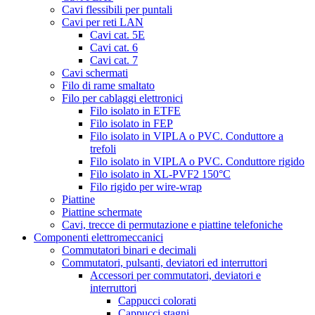
Cavi flessibili per puntali
Cavi per reti LAN
Cavi cat. 5E
Cavi cat. 6
Cavi cat. 7
Cavi schermati
Filo di rame smaltato
Filo per cablaggi elettronici
Filo isolato in ETFE
Filo isolato in FEP
Filo isolato in VIPLA o PVC. Conduttore a
trefoli
Filo isolato in VIPLA o PVC. Conduttore rigido
Filo isolato in XL-PVF2 150°C
Filo rigido per wire-wrap
Piattine
Piattine schermate
Cavi, trecce di permutazione e piattine telefoniche
Componenti elettromeccanici
Commutatori binari e decimali
Commutatori, pulsanti, deviatori ed interruttori
Accessori per commutatori, deviatori e
interruttori
Cappucci colorati
Cappucci stagni