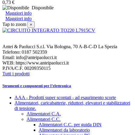
0,73 €
Disponibile
Maggiori info
Maggiori info
Tap to zoom
×
Antei & Paolucci S.r.l. Via Bologna, 70 A-B-C-D La Spezia
Telefono: 0187 502359
Email: info@anteipaolucci.it
WEB: https://www.anteipaolucci.it
P.IVA/C.F. 00209350115
Tutti i prodotti
Strumenti e componenti per l’elettronica
AAA - Prodotti super scontati - ad esaurimento scorte
Alimentatori, caricabatterie, riduttori, elevatori e stabilizzatori
di tensione.
Alimentatori C.A.
Alimentatori C.C.
Alimentatori C.C. per guida DIN
Alimentatori da laboratorio