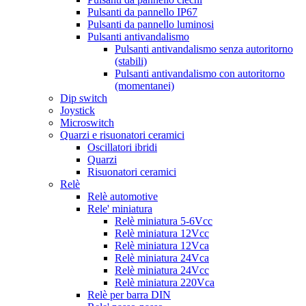
Pulsanti da pannello IP67
Pulsanti da pannello luminosi
Pulsanti antivandalismo
Pulsanti antivandalismo senza autoritorno
(stabili)
Pulsanti antivandalismo con autoritorno
(momentanei)
Dip switch
Joystick
Microswitch
Quarzi e risuonatori ceramici
Oscillatori ibridi
Quarzi
Risuonatori ceramici
Relè
Relè automotive
Rele' miniatura
Relè miniatura 5-6Vcc
Relè miniatura 12Vcc
Relè miniatura 12Vca
Relè miniatura 24Vca
Relè miniatura 24Vcc
Relè miniatura 220Vca
Relè per barra DIN