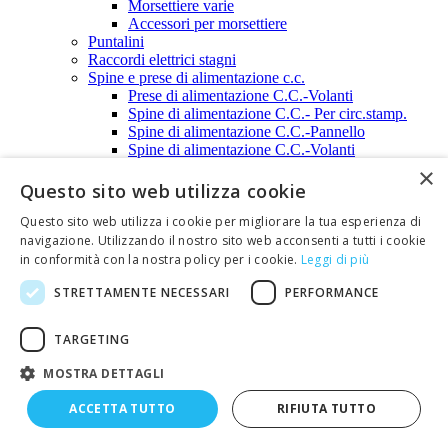
Morsettiere varie
Accessori per morsettiere
Puntalini
Raccordi elettrici stagni
Spine e prese di alimentazione c.c.
Prese di alimentazione C.C.-Volanti
Spine di alimentazione C.C.- Per circ.stamp.
Spine di alimentazione C.C.-Pannello
Spine di alimentazione C.C.-Volanti
Spinotteria da laboratorio
×
Boccole da pannello
Questo sito web utilizza cookie
Boccole da pannello 2mm
Boccole da pannello 4mm
Questo sito web utilizza i cookie per migliorare la tua esperienza di
Cavallotti di cortocircuito
navigazione. Utilizzando il nostro sito web acconsenti a tutti i cookie
Pinze a coccodrillo
in conformità con la nostra policy per i cookie.
Leggi di più
Prese a banana volanti
STRETTAMENTE NECESSARI
PERFORMANCE
Spine a banana volanti
Terminali a forcella isolati
Zoccoli
TARGETING
Zoccoli per circuiti integrati
Zoccoli con contatti a tulipano
MOSTRA DETTAGLI
Zoccoli con contatti bilamellari
Zoccoli per wire wrap
ACCETTA TUTTO
RIFIUTA TUTTO
Zoccoli TEXTOOL
Contenitori plastici e metallici. Cassette di derivazione.