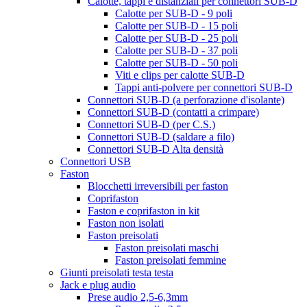
Calotte, tappi e distanziali per connettori SUB-D
Calotte per SUB-D - 9 poli
Calotte per SUB-D - 15 poli
Calotte per SUB-D - 25 poli
Calotte per SUB-D - 37 poli
Calotte per SUB-D - 50 poli
Viti e clips per calotte SUB-D
Tappi anti-polvere per connettori SUB-D
Connettori SUB-D (a perforazione d'isolante)
Connettori SUB-D (contatti a crimpare)
Connettori SUB-D (per C.S.)
Connettori SUB-D (saldare a filo)
Connettori SUB-D Alta densità
Connettori USB
Faston
Blocchetti irreversibili per faston
Coprifaston
Faston e coprifaston in kit
Faston non isolati
Faston preisolati
Faston preisolati maschi
Faston preisolati femmine
Giunti preisolati testa testa
Jack e plug audio
Prese audio 2,5-6,3mm