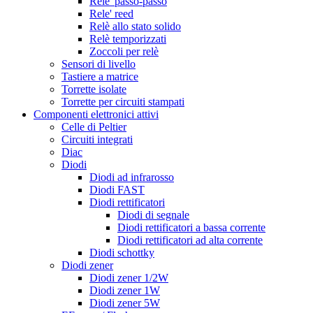
Rele' passo-passo
Rele' reed
Relè allo stato solido
Relè temporizzati
Zoccoli per relè
Sensori di livello
Tastiere a matrice
Torrette isolate
Torrette per circuiti stampati
Componenti elettronici attivi
Celle di Peltier
Circuiti integrati
Diac
Diodi
Diodi ad infrarosso
Diodi FAST
Diodi rettificatori
Diodi di segnale
Diodi rettificatori a bassa corrente
Diodi rettificatori ad alta corrente
Diodi schottky
Diodi zener
Diodi zener 1/2W
Diodi zener 1W
Diodi zener 5W