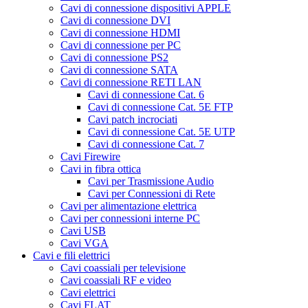
Cavi di connessione dispositivi APPLE
Cavi di connessione DVI
Cavi di connessione HDMI
Cavi di connessione per PC
Cavi di connessione PS2
Cavi di connessione SATA
Cavi di connessione RETI LAN
Cavi di connessione Cat. 6
Cavi di connessione Cat. 5E FTP
Cavi patch incrociati
Cavi di connessione Cat. 5E UTP
Cavi di connessione Cat. 7
Cavi Firewire
Cavi in fibra ottica
Cavi per Trasmissione Audio
Cavi per Connessioni di Rete
Cavi per alimentazione elettrica
Cavi per connessioni interne PC
Cavi USB
Cavi VGA
Cavi e fili elettrici
Cavi coassiali per televisione
Cavi coassiali RF e video
Cavi elettrici
Cavi FLAT