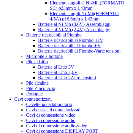
Elementi singoli al Ni-Mh (FORMATO
SC) ø23mm x L43mm
Elementi singoli Ni-Mh(FORMATO
4/5A) ø16,6mm x L43mm
Batterie al Ni-Mh (3,6V)-Assemblaggi
Batterie al Ni-Mh (2,4V)-Assemblaggi
Batterie ricaricabili al Piombo
Batterie ricaricabili al Piombo-12V
Batterie ricaricabili al Piombo-6V
Batterie ricaricabili al Piombo-Varie tensioni
Micropile a bottone
Pile al Litio
Batterie al Litio 3V
Batterie al Litio 3,6V
Batterie al Litio - Altre tensioni
Pile alcaline
Pile Zinco-Aria
Portapile
Cavi connettorizzati
Cavetteria da laboratorio
Cavi coassiali connettorizzati
Cavi di connessione video
Cavi di connessione audio
Cavi di connessione audio-video
Cavi di connessione DISPLAY PORT