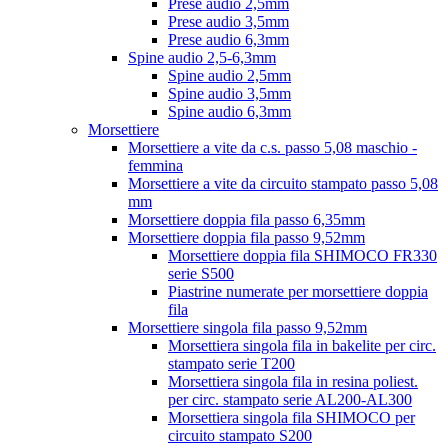
Prese audio 2,5mm
Prese audio 3,5mm
Prese audio 6,3mm
Spine audio 2,5-6,3mm
Spine audio 2,5mm
Spine audio 3,5mm
Spine audio 6,3mm
Morsettiere
Morsettiere a vite da c.s. passo 5,08 maschio -
femmina
Morsettiere a vite da circuito stampato passo 5,08
mm
Morsettiere doppia fila passo 6,35mm
Morsettiere doppia fila passo 9,52mm
Morsettiere doppia fila SHIMOCO FR330
serie S500
Piastrine numerate per morsettiere doppia
fila
Morsettiere singola fila passo 9,52mm
Morsettiera singola fila in bakelite per circ.
stampato serie T200
Morsettiera singola fila in resina poliest.
per circ. stampato serie AL200-AL300
Morsettiera singola fila SHIMOCO per
circuito stampato S200