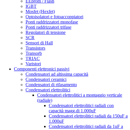
EEprom / Flash
IGBT
Mosfet (Hexfet)
Optoisolatori e fotoaccoppiatori
Ponti raddrizzatori monofase
Ponti raddrizzatori trifase
Regolatori di tensione
SCR
Sensori di Hall
Transistors
Transorb
TRIAC
Varistori
Componenti elettronici passivi
Condensatori ad altissima capacità
Condensatori ceramici
Condensatori di rifasamento
Condensatori elettrolitici
Condensatori elettrolitici a montaggio verticale
(radiale)
Condensatori elettrolitici radiali con
capacità magg.di 1.000uF
Condensatori elettrolitici radiali da 150uF a
1.000uF
Condensatori elettrolitici radiali da 1uF a