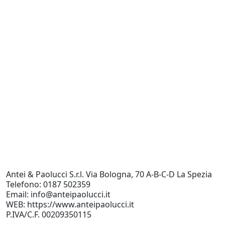
C
R
T
V
R
R
T
1
Antei & Paolucci S.r.l. Via Bologna, 70 A-B-C-D La Spezia
Telefono: 0187 502359
Email: info@anteipaolucci.it
WEB: https://www.anteipaolucci.it
P.IVA/C.F. 00209350115