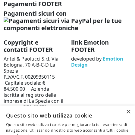
Pagamenti FOOTER
Pagamenti sicuri con
Copyright e
link Emotion
contatti FOOTER
FOOTER
Antei & Paolucci S.r.l. Via
developed by
Emotion
Bologna, 70 A-B-C-D La
Design
Spezia
P.IVA/C.F. 00209350115
Capitale sociale: €
84.500,00 Azienda
iscritta al registro delle
imprese di La Spezia con il
numero REA 62679
×
Privacy policy
Cookie
Questo sito web utilizza cookie
Policy
Questo sito web utilizza i cookie per migliorare la tua esperienza di
Telefono: 0187 502359
navigazione. Utilizzando il nostro sito web acconsenti a tutti i cookie