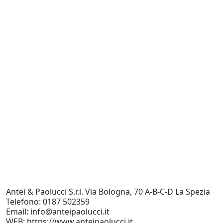
Re
C
R
P
V
T
T
T
0
Antei & Paolucci S.r.l. Via Bologna, 70 A-B-C-D La Spezia
Telefono: 0187 502359
Email: info@anteipaolucci.it
WEB: https://www.anteipaolucci.it