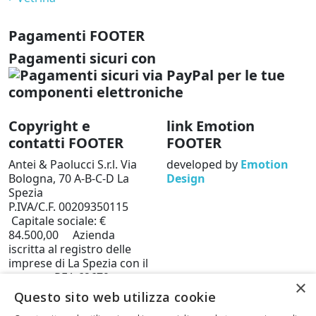
Pagamenti FOOTER
Pagamenti sicuri con
Copyright e
link Emotion
contatti FOOTER
FOOTER
Antei & Paolucci S.r.l. Via
developed by
Emotion
Bologna, 70 A-B-C-D La
Design
Spezia
P.IVA/C.F. 00209350115
Capitale sociale: €
84.500,00 Azienda
iscritta al registro delle
imprese di La Spezia con il
numero REA 62679
×
Privacy policy
Cookie
Questo sito web utilizza cookie
Policy