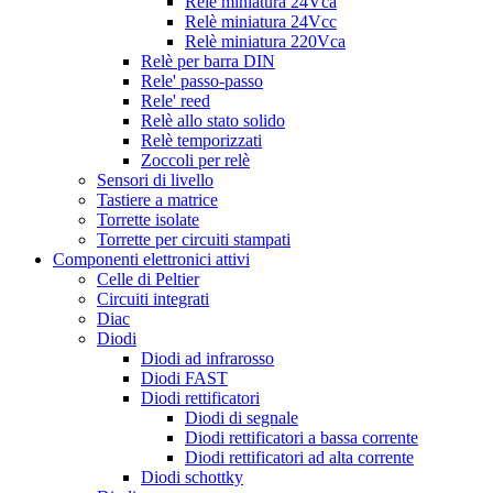
Relè miniatura 24Vca
Relè miniatura 24Vcc
Relè miniatura 220Vca
Relè per barra DIN
Rele' passo-passo
Rele' reed
Relè allo stato solido
Relè temporizzati
Zoccoli per relè
Sensori di livello
Tastiere a matrice
Torrette isolate
Torrette per circuiti stampati
Componenti elettronici attivi
Celle di Peltier
Circuiti integrati
Diac
Diodi
Diodi ad infrarosso
Diodi FAST
Diodi rettificatori
Diodi di segnale
Diodi rettificatori a bassa corrente
Diodi rettificatori ad alta corrente
Diodi schottky