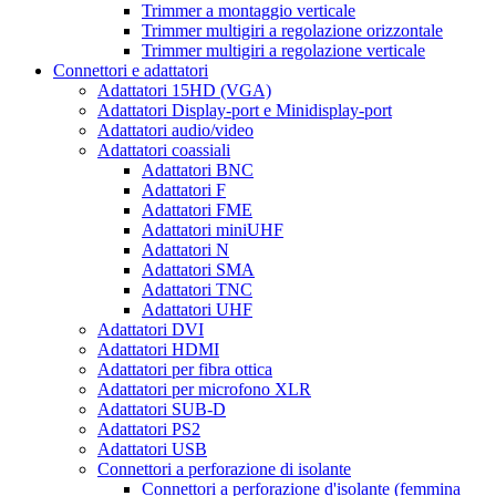
Trimmer a montaggio verticale
Trimmer multigiri a regolazione orizzontale
Trimmer multigiri a regolazione verticale
Connettori e adattatori
Adattatori 15HD (VGA)
Adattatori Display-port e Minidisplay-port
Adattatori audio/video
Adattatori coassiali
Adattatori BNC
Adattatori F
Adattatori FME
Adattatori miniUHF
Adattatori N
Adattatori SMA
Adattatori TNC
Adattatori UHF
Adattatori DVI
Adattatori HDMI
Adattatori per fibra ottica
Adattatori per microfono XLR
Adattatori SUB-D
Adattatori PS2
Adattatori USB
Connettori a perforazione di isolante
Connettori a perforazione d'isolante (femmina