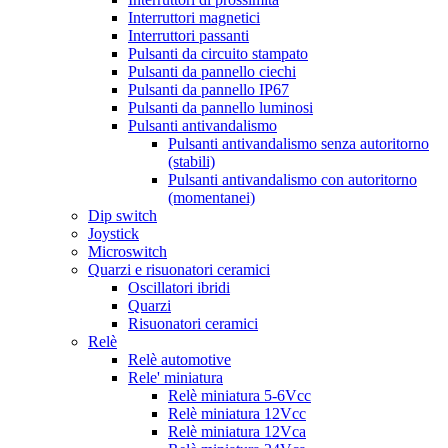
Interruttori magnetici
Interruttori passanti
Pulsanti da circuito stampato
Pulsanti da pannello ciechi
Pulsanti da pannello IP67
Pulsanti da pannello luminosi
Pulsanti antivandalismo
Pulsanti antivandalismo senza autoritorno
(stabili)
Pulsanti antivandalismo con autoritorno
(momentanei)
Dip switch
Joystick
Microswitch
Quarzi e risuonatori ceramici
Oscillatori ibridi
Quarzi
Risuonatori ceramici
Relè
Relè automotive
Rele' miniatura
Relè miniatura 5-6Vcc
Relè miniatura 12Vcc
Relè miniatura 12Vca