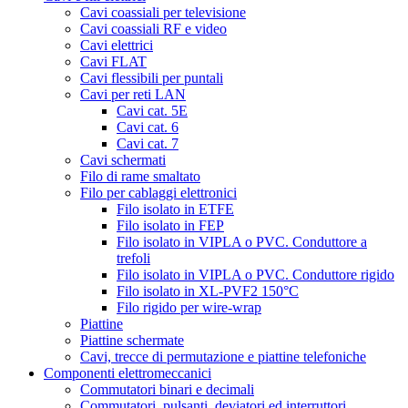
Cavi coassiali per televisione
Cavi coassiali RF e video
Cavi elettrici
Cavi FLAT
Cavi flessibili per puntali
Cavi per reti LAN
Cavi cat. 5E
Cavi cat. 6
Cavi cat. 7
Cavi schermati
Filo di rame smaltato
Filo per cablaggi elettronici
Filo isolato in ETFE
Filo isolato in FEP
Filo isolato in VIPLA o PVC. Conduttore a
trefoli
Filo isolato in VIPLA o PVC. Conduttore rigido
Filo isolato in XL-PVF2 150°C
Filo rigido per wire-wrap
Piattine
Piattine schermate
Cavi, trecce di permutazione e piattine telefoniche
Componenti elettromeccanici
Commutatori binari e decimali
Commutatori, pulsanti, deviatori ed interruttori