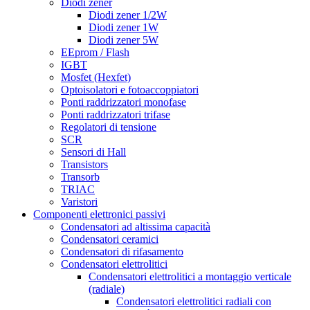
Diodi zener
Diodi zener 1/2W
Diodi zener 1W
Diodi zener 5W
EEprom / Flash
IGBT
Mosfet (Hexfet)
Optoisolatori e fotoaccoppiatori
Ponti raddrizzatori monofase
Ponti raddrizzatori trifase
Regolatori di tensione
SCR
Sensori di Hall
Transistors
Transorb
TRIAC
Varistori
Componenti elettronici passivi
Condensatori ad altissima capacità
Condensatori ceramici
Condensatori di rifasamento
Condensatori elettrolitici
Condensatori elettrolitici a montaggio verticale
(radiale)
Condensatori elettrolitici radiali con