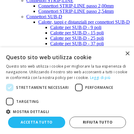
Connettori STRIP-LINE
Connettori STRIP-LINE passo 2,00mm
Connettori STRIP-LINE passo 2,54mm
Connettori SUB-D
Calotte, tappi e distanziali per connettori SUB-D
Calotte per SUB-D - 9 poli
Calotte per SUB-D - 15 poli
Calotte per SUB-D - 25 poli
Calotte per SUB-D - 37 poli
Calotte per SUB-D - 50 poli
×
Viti e clips per calotte SUB-D
Questo sito web utilizza cookie
Tappi anti-polvere per connettori SUB-D
Connettori SUB-D (a perforazione d'isolante)
Questo sito web utilizza i cookie per migliorare la tua esperienza di
Connettori SUB-D (contatti a crimpare)
navigazione. Utilizzando il nostro sito web acconsenti a tutti i cookie
Connettori SUB-D (per C.S.)
in conformità con la nostra policy per i cookie.
Leggi di più
Connettori SUB-D (saldare a filo)
Connettori SUB-D Alta densità
STRETTAMENTE NECESSARI
PERFORMANCE
Connettori USB
Faston
TARGETING
Blocchetti irreversibili per faston
Coprifaston
MOSTRA DETTAGLI
Faston e coprifaston in kit
Faston non isolati
ACCETTA TUTTO
RIFIUTA TUTTO
Faston preisolati
Faston preisolati maschi