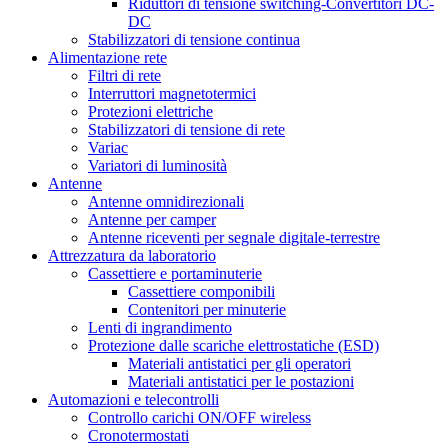
Riduttori di tensione switching-Convertitori DC-
DC
Stabilizzatori di tensione continua
Alimentazione rete
Filtri di rete
Interruttori magnetotermici
Protezioni elettriche
Stabilizzatori di tensione di rete
Variac
Variatori di luminosità
Antenne
Antenne omnidirezionali
Antenne per camper
Antenne riceventi per segnale digitale-terrestre
Attrezzatura da laboratorio
Cassettiere e portaminuterie
Cassettiere componibili
Contenitori per minuterie
Lenti di ingrandimento
Protezione dalle scariche elettrostatiche (ESD)
Materiali antistatici per gli operatori
Materiali antistatici per le postazioni
Automazioni e telecontrolli
Controllo carichi ON/OFF wireless
Cronotermostati