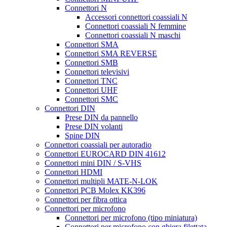
Connettori N
Accessori connettori coassiali N
Connettori coassiali N femmine
Connettori coassiali N maschi
Connettori SMA
Connettori SMA REVERSE
Connettori SMB
Connettori televisivi
Connettori TNC
Connettori UHF
Connettori SMC
Connettori DIN
Prese DIN da pannello
Prese DIN volanti
Spine DIN
Connettori coassiali per autoradio
Connettori EUROCARD DIN 41612
Connettori mini DIN / S-VHS
Connettori HDMI
Connettori multipli MATE-N-LOK
Connettori PCB Molex KK396
Connettori per fibra ottica
Connettori per microfono
Connettori per microfono (tipo miniatura)
Connettori per microfono con ghiera filettata