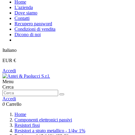
Home
L'azienda
Dove siamo
Contatti
Recupero password
Condizioni di vendita
Dicono di noi
Italiano
EUR €
Accedi
Menu
Cerca
Accedi
0
Carrello
Home
Componenti elettronici passivi
Resistori fissi
Resistori a strato metallico - 1/4w 1%