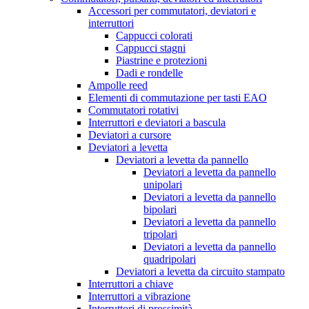
Accessori per commutatori, deviatori e
interruttori
Cappucci colorati
Cappucci stagni
Piastrine e protezioni
Dadi e rondelle
Ampolle reed
Elementi di commutazione per tasti EAO
Commutatori rotativi
Interruttori e deviatori a bascula
Deviatori a cursore
Deviatori a levetta
Deviatori a levetta da pannello
Deviatori a levetta da pannello
unipolari
Deviatori a levetta da pannello
bipolari
Deviatori a levetta da pannello
tripolari
Deviatori a levetta da pannello
quadripolari
Deviatori a levetta da circuito stampato
Interruttori a chiave
Interruttori a vibrazione
Interruttori di prossimità