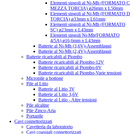
Elementi singoli al Ni-Mh (FORMATO C
MEZZA TORCIA) ø26mm x L50mm
Elementi singoli al Ni-Mh (FORMATO D
TORCIA) ø33mm x L61mm
Elementi singoli al Ni-Mh (FORMATO
SC) ø23mm x L43mm
Elementi singoli Ni-Mh(FORMATO
4/5A) ø16,6mm x L43mm
Batterie al Ni-Mh (3,6V)-Assemblaggi
Batterie al Ni-Mh (2,4V)-Assemblaggi
Batterie ricaricabili al Piombo
Batterie ricaricabili al Piombo-12V
Batterie ricaricabili al Piombo-6V
Batterie ricaricabili al Piombo-Varie tensioni
Micropile a bottone
Pile al Litio
Batterie al Litio 3V
Batterie al Litio 3,6V
Batterie al Litio - Altre tensioni
Pile alcaline
Pile Zinco-Aria
Portapile
Cavi connettorizzati
Cavetteria da laboratorio
Cavi coassiali connettorizzati