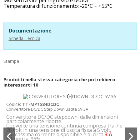
Morsetti a vite per ingresso e uscita
Temperatura di funzionamento: -20°C ÷ +55°C
Documentazione
Scheda Tecnica
Stampa
Prodotti nella stessa categoria che potrebbero
interessarti
10
Codice:
TT-MP1584DCDC
Convertitore DC/DC Step Down uscita 5V 3A
Convertitore DC/DC stepdown, dalle dimensioni
particolarmente ridotte
Converte una tensione continua compresa tra 7 e
28 volt in una tensione di uscita fissa a 5 volt.
La massima corrente disponibile è di circa
3 A
.
Efficienza: 96%