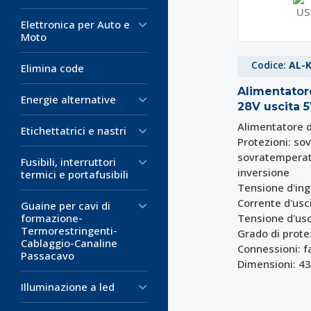
Elettronica per Auto e
Moto
Codice:
AL-
Elimina code
Alimentator
Energie alternative
28V uscita 5
Alimentatore 
Etichettatrici e nastri
Protezioni: so
sovratemperatu
Fusibili, interruttori
inversione
termici e portafusibili
Tensione d'ing
Corrente d'usci
Guaine per cavi di
formazione-
Tensione d'usc
Termorestringenti-
Grado di prote
Cablaggio-Canaline
Connessioni: 
Passacavo
Dimensioni: 43
Illuminazione a led