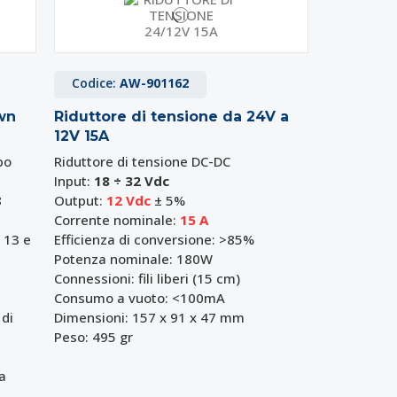
Codice:
AW-901162
wn
Riduttore di tensione da 24V a
12V 15A
po
Riduttore di tensione DC-DC
Input:
18 ÷ 32 Vdc
8
Output:
12 Vdc
± 5%
Corrente nominale:
15 A
 13 e
Efficienza di conversione: >85%
Potenza nominale: 180W
Connessioni: fili liberi (15 cm)
Consumo a vuoto: <100mA
 di
Dimensioni: 157 x 91 x 47 mm
Peso: 495 gr
a