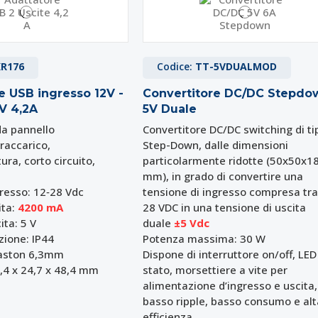
KR176
Codice:
TT-5VDUALMOD
e USB ingresso 12V -
Convertitore DC/DC Stepdo
V 4,2A
5V Duale
da pannello
Convertitore DC/DC switching di ti
vraccarico,
Step-Down, dalle dimensioni
ra, corto circuito,
particolarmente ridotte (50x50x1
mm), in grado di convertire una
resso: 12‑28 Vdc
tensione di ingresso compresa tra
ta:
4200 mA
28 VDC in una tensione di uscita
ita: 5 V
duale
±5 Vdc
zione: IP44
Potenza massima: 30 W
faston 6,3mm
Dispone di interruttore on/off, LED
,4 x 24,7 x 48,4 mm
stato, morsettiere a vite per
alimentazione d’ingresso e uscita,
basso ripple, basso consumo e alt
efficienza.