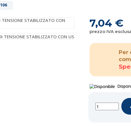
106
7,04 €
prezzo IVA esclus
Per 
com
Spe
Disponi