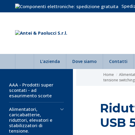
Spediz
L'azienda
Dove siamo
Contatti
Home
Alimentato
tensione switchin
AAA - Prodotti super
scontati - ad
esaurimento scorte
Ridut
Alimentatori,
caricabatterie,
USB 
riduttori, elevatori e
stabilizzatori di
tensione.