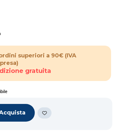
a
ordini superiori a 90€
(IVA
presa)
dizione gratuita
bile
Acquista