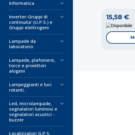
Informatica
15,58 €
Inverter-Gruppi di
continuita' (U.P.S.) e
D
Gruppi elettrogeni
M
Lampade da
laboratorio
Lampade, plafoniere,
torce e proiettori
alogeni
Lampeggianti e luci
rotanti.
Led, microlampade,
Codice:
Codice:
Codice:
AL-
TT-
AW-
segnalatori luminosi e
segnalatori acustici -
buzzer
Alimentator
Riduttore d
Riduttore d
ingresso 12V
12/24V usci
12V 10A
Localizzatori G.P.S.
Adattatore con
Tensione di in
Riduttore di t