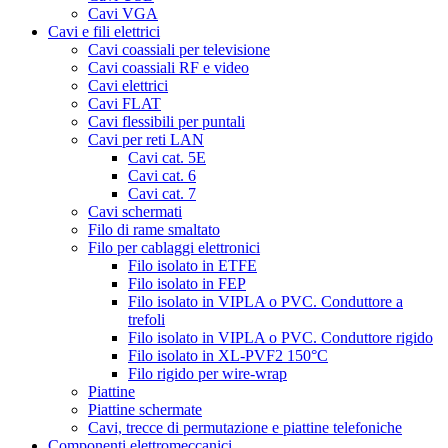
Cavi VGA
Cavi e fili elettrici
Cavi coassiali per televisione
Cavi coassiali RF e video
Cavi elettrici
Cavi FLAT
Cavi flessibili per puntali
Cavi per reti LAN
Cavi cat. 5E
Cavi cat. 6
Cavi cat. 7
Cavi schermati
Filo di rame smaltato
Filo per cablaggi elettronici
Filo isolato in ETFE
Filo isolato in FEP
Filo isolato in VIPLA o PVC. Conduttore a
trefoli
Filo isolato in VIPLA o PVC. Conduttore rigido
Filo isolato in XL-PVF2 150°C
Filo rigido per wire-wrap
Piattine
Piattine schermate
Cavi, trecce di permutazione e piattine telefoniche
Componenti elettromeccanici