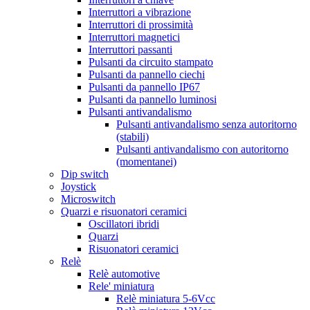
Interruttori a vibrazione
Interruttori di prossimità
Interruttori magnetici
Interruttori passanti
Pulsanti da circuito stampato
Pulsanti da pannello ciechi
Pulsanti da pannello IP67
Pulsanti da pannello luminosi
Pulsanti antivandalismo
Pulsanti antivandalismo senza autoritorno
(stabili)
Pulsanti antivandalismo con autoritorno
(momentanei)
Dip switch
Joystick
Microswitch
Quarzi e risuonatori ceramici
Oscillatori ibridi
Quarzi
Risuonatori ceramici
Relè
Relè automotive
Rele' miniatura
Relè miniatura 5-6Vcc