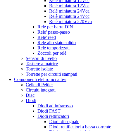
Relè miniatura 12Vcc
Relè miniatura 12Vca
Relè miniatura 24Vca
Relè miniatura 24Vcc
Relè miniatura 220Vca
Relè per barra DIN
Rele' passo-passo
Rele' reed
Relè allo stato solido
Relè temporizzati
Zoccoli per relè
Sensori di livello
Tastiere a matrice
Torrette isolate
Torrette per circuiti stampati
Componenti elettronici attivi
Celle di Peltier
Circuiti integrati
Diac
Diodi
Diodi ad infrarosso
Diodi FAST
Diodi rettificatori
Diodi di segnale
Diodi rettificatori a bassa corrente