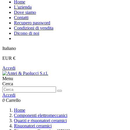
Home
L'azienda
Dove siamo
Contatti
Recupero password
Condizioni di vendita
Dicono di noi
Italiano
EUR €
Accedi
Menu
Cerca
Accedi
0
Carrello
Home
Componenti elettromeccanici
Quarzi e risuonatori ceramici
Risuonatori ceramici