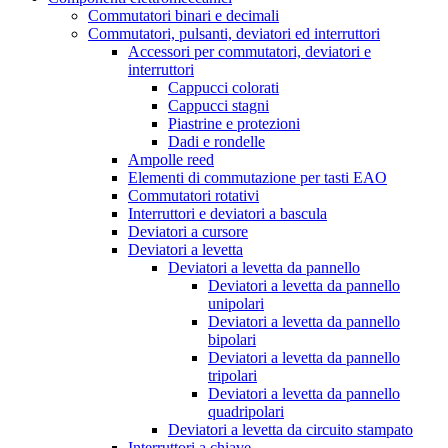
Commutatori binari e decimali
Commutatori, pulsanti, deviatori ed interruttori
Accessori per commutatori, deviatori e
interruttori
Cappucci colorati
Cappucci stagni
Piastrine e protezioni
Dadi e rondelle
Ampolle reed
Elementi di commutazione per tasti EAO
Commutatori rotativi
Interruttori e deviatori a bascula
Deviatori a cursore
Deviatori a levetta
Deviatori a levetta da pannello
Deviatori a levetta da pannello
unipolari
Deviatori a levetta da pannello
bipolari
Deviatori a levetta da pannello
tripolari
Deviatori a levetta da pannello
quadripolari
Deviatori a levetta da circuito stampato
Interruttori a chiave