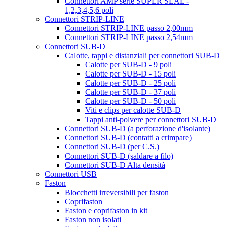
Connettori AMP serie SUPER SEAL -
1,2,3,4,5,6 poli
Connettori STRIP-LINE
Connettori STRIP-LINE passo 2,00mm
Connettori STRIP-LINE passo 2,54mm
Connettori SUB-D
Calotte, tappi e distanziali per connettori SUB-D
Calotte per SUB-D - 9 poli
Calotte per SUB-D - 15 poli
Calotte per SUB-D - 25 poli
Calotte per SUB-D - 37 poli
Calotte per SUB-D - 50 poli
Viti e clips per calotte SUB-D
Tappi anti-polvere per connettori SUB-D
Connettori SUB-D (a perforazione d'isolante)
Connettori SUB-D (contatti a crimpare)
Connettori SUB-D (per C.S.)
Connettori SUB-D (saldare a filo)
Connettori SUB-D Alta densità
Connettori USB
Faston
Blocchetti irreversibili per faston
Coprifaston
Faston e coprifaston in kit
Faston non isolati