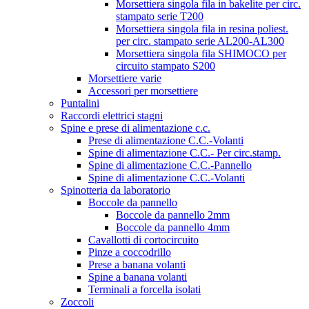
Morsettiera singola fila in bakelite per circ.
stampato serie T200
Morsettiera singola fila in resina poliest.
per circ. stampato serie AL200-AL300
Morsettiera singola fila SHIMOCO per
circuito stampato S200
Morsettiere varie
Accessori per morsettiere
Puntalini
Raccordi elettrici stagni
Spine e prese di alimentazione c.c.
Prese di alimentazione C.C.-Volanti
Spine di alimentazione C.C.- Per circ.stamp.
Spine di alimentazione C.C.-Pannello
Spine di alimentazione C.C.-Volanti
Spinotteria da laboratorio
Boccole da pannello
Boccole da pannello 2mm
Boccole da pannello 4mm
Cavallotti di cortocircuito
Pinze a coccodrillo
Prese a banana volanti
Spine a banana volanti
Terminali a forcella isolati
Zoccoli