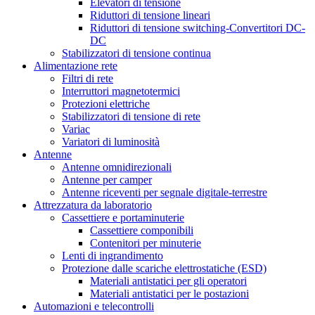
Elevatori di tensione
Riduttori di tensione lineari
Riduttori di tensione switching-Convertitori DC-
DC
Stabilizzatori di tensione continua
Alimentazione rete
Filtri di rete
Interruttori magnetotermici
Protezioni elettriche
Stabilizzatori di tensione di rete
Variac
Variatori di luminosità
Antenne
Antenne omnidirezionali
Antenne per camper
Antenne riceventi per segnale digitale-terrestre
Attrezzatura da laboratorio
Cassettiere e portaminuterie
Cassettiere componibili
Contenitori per minuterie
Lenti di ingrandimento
Protezione dalle scariche elettrostatiche (ESD)
Materiali antistatici per gli operatori
Materiali antistatici per le postazioni
Automazioni e telecontrolli