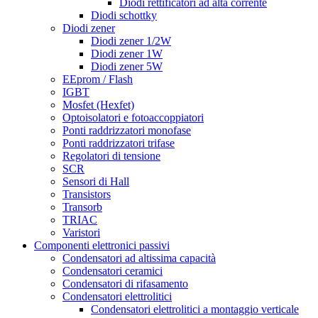
Diodi rettificatori ad alta corrente
Diodi schottky
Diodi zener
Diodi zener 1/2W
Diodi zener 1W
Diodi zener 5W
EEprom / Flash
IGBT
Mosfet (Hexfet)
Optoisolatori e fotoaccoppiatori
Ponti raddrizzatori monofase
Ponti raddrizzatori trifase
Regolatori di tensione
SCR
Sensori di Hall
Transistors
Transorb
TRIAC
Varistori
Componenti elettronici passivi
Condensatori ad altissima capacità
Condensatori ceramici
Condensatori di rifasamento
Condensatori elettrolitici
Condensatori elettrolitici a montaggio verticale