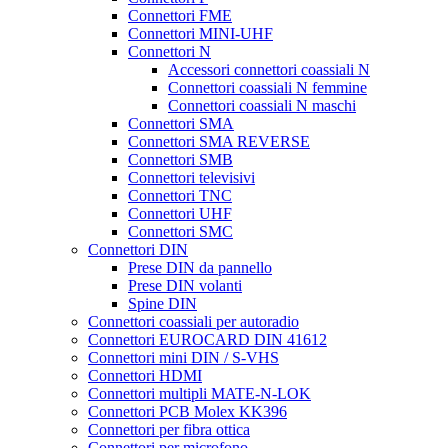
Connettori FME
Connettori MINI-UHF
Connettori N
Accessori connettori coassiali N
Connettori coassiali N femmine
Connettori coassiali N maschi
Connettori SMA
Connettori SMA REVERSE
Connettori SMB
Connettori televisivi
Connettori TNC
Connettori UHF
Connettori SMC
Connettori DIN
Prese DIN da pannello
Prese DIN volanti
Spine DIN
Connettori coassiali per autoradio
Connettori EUROCARD DIN 41612
Connettori mini DIN / S-VHS
Connettori HDMI
Connettori multipli MATE-N-LOK
Connettori PCB Molex KK396
Connettori per fibra ottica
Connettori per microfono