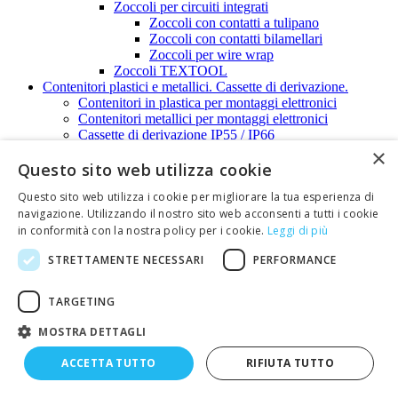
Zoccoli per circuiti integrati
Zoccoli con contatti a tulipano
Zoccoli con contatti bilamellari
Zoccoli per wire wrap
Zoccoli TEXTOOL
Contenitori plastici e metallici. Cassette di derivazione.
Contenitori in plastica per montaggi elettronici
Contenitori metallici per montaggi elettronici
Cassette di derivazione IP55 / IP66
Diffusione audio
×
Accessori audio
Questo sito web utilizza cookie
Altoparlanti e diffusori a tromba
Questo sito web utilizza i cookie per migliorare la tua esperienza di
Altoparlanti da incasso
navigazione. Utilizzando il nostro sito web acconsenti a tutti i cookie
Altoparlanti in box
Altoparlanti miniatura
in conformità con la nostra policy per i cookie.
Leggi di più
Altoparlanti miniatura 22 ohm/ 32 ohm
STRETTAMENTE NECESSARI
PERFORMANCE
Altoparlanti miniatura 4 ohm/8 ohm
Altoparlanti nautici
Diffusori a tromba
TARGETING
Amplificatori
Capsule microfoniche
MOSTRA DETTAGLI
Casse amplificate
Cuffie
ACCETTA TUTTO
RIFIUTA TUTTO
Megafoni
Microfoni e portamicrofoni