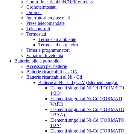
Controllo carichi ON/OFF wireless
Cronotermostati
Dimmer
Interruttori crepuscolari
Prese telecomandate
Telecontrolli
Termostati
Termostati ambiente
Termostati da quadro
Timer e programmatori
Variatori di velocità
Batterie, pile e portapile
Accessori per batterie
Batterie ricaricabili LI-ION
Batterie ricaricabili al Ni - Cd
Batterie al Ni - Cd (1,2V) Elementi singoli
Elementi singoli al Ni Cd (FORMATO
1/2D)
Elementi singoli al Ni-Cd (FORMATI
VARI)
Elementi singoli al Ni-Cd (FORMATO
2/3AA)
Elementi singoli al Ni-Cd (FORMATO
1/2A)
Elementi singoli al Ni-Cd (FORMATO