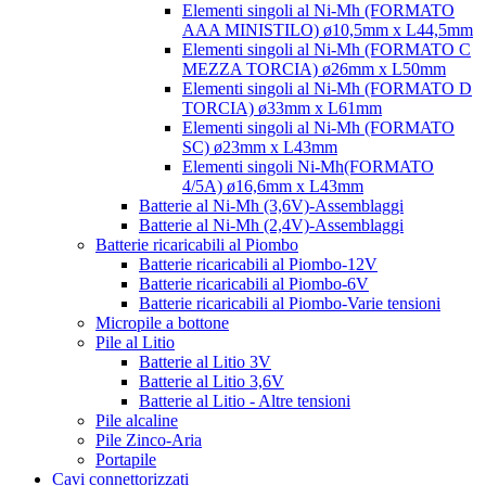
Elementi singoli al Ni-Mh (FORMATO
AAA MINISTILO) ø10,5mm x L44,5mm
Elementi singoli al Ni-Mh (FORMATO C
MEZZA TORCIA) ø26mm x L50mm
Elementi singoli al Ni-Mh (FORMATO D
TORCIA) ø33mm x L61mm
Elementi singoli al Ni-Mh (FORMATO
SC) ø23mm x L43mm
Elementi singoli Ni-Mh(FORMATO
4/5A) ø16,6mm x L43mm
Batterie al Ni-Mh (3,6V)-Assemblaggi
Batterie al Ni-Mh (2,4V)-Assemblaggi
Batterie ricaricabili al Piombo
Batterie ricaricabili al Piombo-12V
Batterie ricaricabili al Piombo-6V
Batterie ricaricabili al Piombo-Varie tensioni
Micropile a bottone
Pile al Litio
Batterie al Litio 3V
Batterie al Litio 3,6V
Batterie al Litio - Altre tensioni
Pile alcaline
Pile Zinco-Aria
Portapile
Cavi connettorizzati