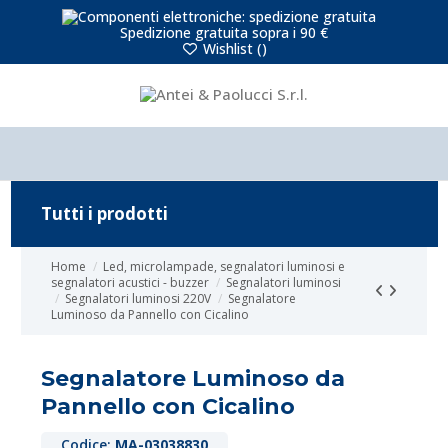
Spedizione gratuita sopra i 90 €
Wishlist (
)
Tutti i prodotti
Home
Led, microlampade, segnalatori luminosi e
segnalatori acustici - buzzer
Segnalatori luminosi
Segnalatori luminosi 220V
Segnalatore
Luminoso da Pannello con Cicalino
Segnalatore Luminoso da
Pannello con Cicalino
Codice:
MA-03038830