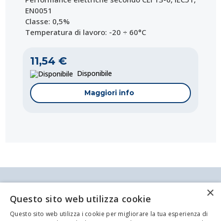
EN0051
Classe: 0,5%
Temperatura di lavoro: -20 ÷ 60°C
11,54 €
Disponibile
Maggiori info
Antei & Paolucci S.r.l. Via Bologna, 70 A-B-C-D La
×
Spezia
Questo sito web utilizza cookie
P.IVA/C.F. 00209350115 Capitale sociale: €
84.500,00 Azienda iscritta al registro delle imprese
Questo sito web utilizza i cookie per migliorare la tua esperienza di
di La Spezia con il numero REA 62679