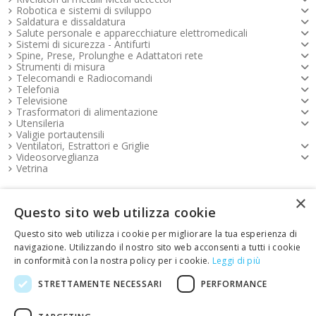
Robotica e sistemi di sviluppo
Saldatura e dissaldatura
Salute personale e apparecchiature elettromedicali
Sistemi di sicurezza - Antifurti
Spine, Prese, Prolunghe e Adattatori rete
Strumenti di misura
Telecomandi e Radiocomandi
Telefonia
Televisione
Trasformatori di alimentazione
Utensileria
Valigie portautensili
Ventilatori, Estrattori e Griglie
Videosorveglianza
Vetrina
×
Pagamenti FOOTER
Questo sito web utilizza cookie
Questo sito web utilizza i cookie per migliorare la tua esperienza di
Copyright e contatti FOOTER
navigazione. Utilizzando il nostro sito web acconsenti a tutti i cookie
in conformità con la nostra policy per i cookie.
Leggi di più
link Emotion FOOTER
STRETTAMENTE NECESSARI
PERFORMANCE