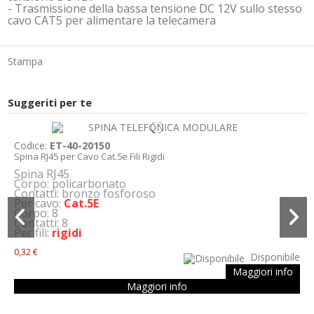
- Trasmissione della bassa tensione DC 12V sullo stesso
cavo CAT5 per alimentare la telecamera
Stampa
Suggeriti per te
Codice:
ET-40-20150
Spina RJ45 per Cavo Cat.5e Fili Rigidi
Spina RJ45
Corpo: policarbonato
Contatti: bronzo fosforoso
Per cavo:
Cat.5E
Corpo: 8
Contatti: 8
Per fili:
rigidi
0,32 €
Disponibile
Maggiori info
Maggiori info