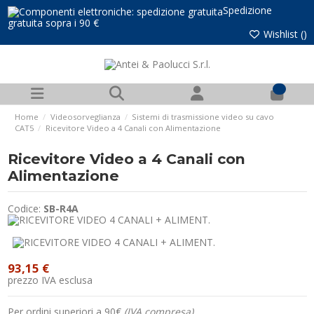
Spedizione
gratuita sopra i 90 €
Wishlist (
)
0
Home
Videosorveglianza
Sistemi di trasmissione video su cavo
CAT5
Ricevitore Video a 4 Canali con Alimentazione
Ricevitore Video a 4 Canali con
Alimentazione
Codice:
SB-R4A
93,15 €
prezzo IVA esclusa
Per ordini superiori a 90€
(IVA compresa)