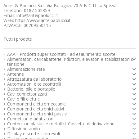
su cavo coassiale.
Maggiori info
Antei & Paolucci S.r.l. Via Bologna, 70 A-B-C-D La Spezia
15,11 €
Telefono: 0187 502359
Disponibile
Email: info@anteipaolucci.it
Maggiori info
WEB: https://www.anteipaolucci.it
Maggiori info
P.IVA/C.F. 00209350115
Tutti i prodotti
Strumenti e componenti per l’elettronica
AAA - Prodotti super scontati - ad esaurimento scorte
Alimentatori, caricabatterie, riduttori, elevatori e stabilizzatori di
tensione.
Alimentazione rete
Codice:
SB-TA1
Antenne
Trasmettitore di segnale Video e Alimentazione su Cavo Twistato
Attrezzatura da laboratorio
Cat.5
Automazioni e telecontrolli
Batterie, pile e portapile
Il trasmettitore TA1 distribuisce il
segnale video e
l'alimentazione
12V di una telecamera in un unico
Cavi connettorizzati
cavo CAT5
, riducendo i costi di installazione. Il segnale
Cavi e fili elettrici
video trasmesso su cavo CAT5 viene bilanciato e
Componenti elettromeccanici
ripartito equamente sulla coppia twistata, rendendo la
Componenti elettronici attivi
trasmissione maggiormente protetta dalle
Componenti elettronici passivi
interferenze rispetto alla classica trasmissione video
Connettori e adattatori
su cavo coassiale.
Contenitori plastici e metallici. Cassette di derivazione.
15,11 €
Diffusione audio
Disponibile
Display e scritte scorrevoli
Maggiori info
Dissipatori e isolatori