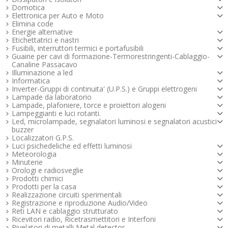
Domotica
Maggiori info
Elettronica per Auto e Moto
Elimina code
Energie alternative
Etichettatrici e nastri
Fusibili, interruttori termici e portafusibili
Guaine per cavi di formazione-Termorestringenti-Cablaggio-
Canaline Passacavo
Illuminazione a led
Informatica
Inverter-Gruppi di continuita' (U.P.S.) e Gruppi elettrogeni
Lampade da laboratorio
Lampade, plafoniere, torce e proiettori alogeni
Lampeggianti e luci rotanti.
Led, microlampade, segnalatori luminosi e segnalatori acustici -
buzzer
Localizzatori G.P.S.
Luci psichedeliche ed effetti luminosi
Meteorologia
Minuterie
Orologi e radiosveglie
Prodotti chimici
Prodotti per la casa
Realizzazione circuiti sperimentali
Registrazione e riproduzione Audio/Video
Reti LAN e cablaggio strutturato
Ricevitori radio, Ricetrasmettitori e Interfoni
Rivelatori di metalli Metal detector