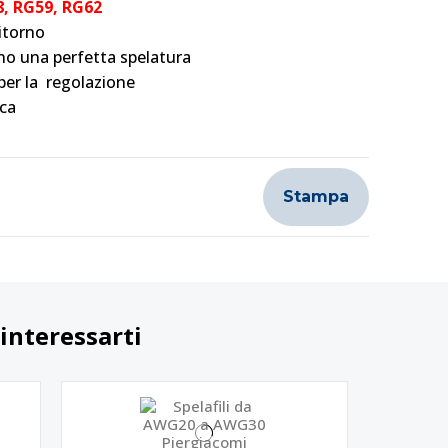
8, RG59, RG62
itorno
no una perfetta spelatura
per la regolazione
ica
Stampa
interessarti