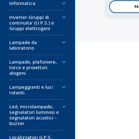
Informatica
M
Inverter-Gruppi di
continuita' (U.P.S.) e
Gruppi elettrogeni
Lampade da
laboratorio
Codice:
US-4
Lampade, plafoniere,
Spelafili A
torce e proiettori
alogeni
Codice:
Codice:
U2-C
ET-7
312,17 €
Lampeggianti e luci
D
Cesoia per 
Sguainacavi
rotanti.
CSP30-3
28mm
M
Led, microlampade,
Utensile multi
Sguainacavi
segnalatori luminosi e
funzioni di ces
Per cavi con d
segnalatori acustici -
Particolarmente
Lama interna r
buzzer
elettrici.
esterno
Diametro mas
Materiale: acc
Localizzatori G.P.S.