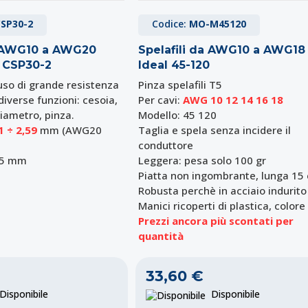
SP30-2
Codice:
MO-M45120
a AWG10 a AWG20
Spelafili da AWG10 a AWG18
 CSP30-2
Ideal 45-120
uso di grande resistenza
Pinza spelafili T5
diverse funzioni: cesoia,
Per cavi:
AWG 10 12 14 16 18
diametro, pinza.
Modello: 45 120
1 ÷ 2,59
mm (AWG20
Taglia e spela senza incidere il
conduttore
65 mm
Leggera: pesa solo 100 gr
Piatta non ingombrante, lunga 15
Robusta perchè in acciaio indurito
Manici ricoperti di plastica, colore 
Prezzi ancora più scontati per
quantità
33,60 €
isponibile
Disponibile