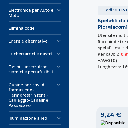
Elettronica per Auto e
Codice:
U2-C
Moto
Spelafili d
Piergiacomi
Elimina code
Utensile multi
Energie alternative
Racchiude tre 
spelafili multi
Etichettatrici e nastri
Per cavi: Ø
0,8
÷AWG10)
Fusibili, interruttori
Lunghezza: 1
termici e portafusibili
Guaine per cavi di
formazione-
Termorestringenti-
Cablaggio-Canaline
Passacavo
9,24 €
Illuminazione a led
D