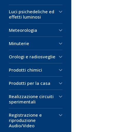
Lunghezza: 1
Impugnatura: 
Dotato all'inte
Luci psichedeliche ed
effetti luminosi
8,01 €
16,14 €
D
Meteorologia
D
M
Minuterie
M
Orologi e radiosveglie
Prodotti chimici
Prodotti per la casa
Realizzazione circuiti
sperimentali
Registrazione e
riproduzione
Audio/Video