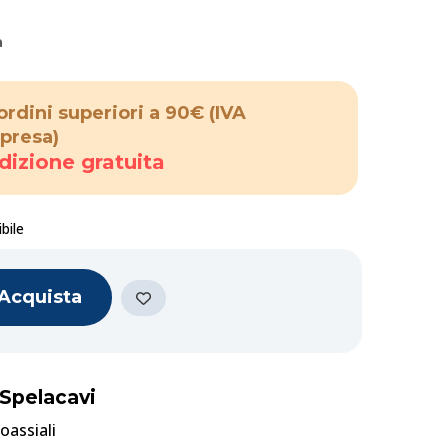
a
ordini superiori a 90€
(IVA
presa)
dizione gratuita
bile
Acquista
 Spelacavi
oassiali