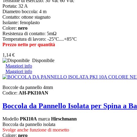
Tensione di esercizio: 30 Vac 60 Vdc
Portata: 32 A
Diametro boccola: 4 m
Contatto: ottone stagnato
Isolante: fenoplasto
Colore:
nero
Resistenza di contatto: 5mΩ
Temperatura di lavoro: -25°C....+85°C
Prezzo netto per quantità
1,14 €
Disponibile
Maggiori info
Maggiori info
Boccole da pannello 4mm
Codice:
AH-PKI10AN
Boccola da Pannello Isolata per Spina 
Modello
PKI10A
marca
Hirschmann
Boccola da pannello isolata
Svolge anche funzione di morsetto
Colore:
nero