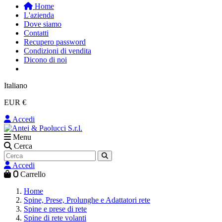
Home
L'azienda
Dove siamo
Contatti
Recupero password
Condizioni di vendita
Dicono di noi
Italiano
EUR €
Accedi
Menu
Cerca
Accedi
0
Carrello
Home
Spine, Prese, Prolunghe e Adattatori rete
Spine e prese di rete
Spine di rete volanti