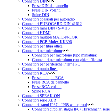
Connettori DIN
Prese DIN da pannello
Prese DIN volanti
Spine DIN
Connettori coassiali per autoradio
Connettori EUROCARD DIN 41612
Connettori mini DIN / S-VHS
Connettori HDMI
Connettori multipli MATE-N-LOK
Connettori PCB Molex KK396
Connettori per fibra ottica
Connettori per microfono
Connettori per microfono (tipo miniatura)
Connettori per microfono con ghiera filettata
Connettori per periferiche interne PC
Connettori punto-linea
Connettori RCA
Prese multiple RCA
Prese RCA da pannello
Prese RCA volanti
Spine RCA
Connettori SPEAK-ON
Connettori serie XLR
Connettori stagni IP67 e IP68 waterproof
Connettori circolari stagni IP67 Hirschmann serie