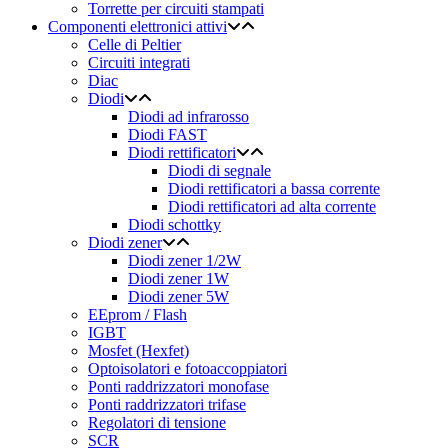
Torrette per circuiti stampati
Componenti elettronici attivi
Celle di Peltier
Circuiti integrati
Diac
Diodi
Diodi ad infrarosso
Diodi FAST
Diodi rettificatori
Diodi di segnale
Diodi rettificatori a bassa corrente
Diodi rettificatori ad alta corrente
Diodi schottky
Diodi zener
Diodi zener 1/2W
Diodi zener 1W
Diodi zener 5W
EEprom / Flash
IGBT
Mosfet (Hexfet)
Optoisolatori e fotoaccoppiatori
Ponti raddrizzatori monofase
Ponti raddrizzatori trifase
Regolatori di tensione
SCR