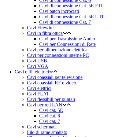
Cavi di connessione Cat. 6
Cavi di connessione Cat. 5E FTP
Cavi patch incrociati
Cavi di connessione Cat. 5E UTP
Cavi di connessione Cat. 7
Cavi Firewire
Cavi in fibra ottica
Cavi per Trasmissione Audio
Cavi per Connessioni di Rete
Cavi per alimentazione elettrica
Cavi per connessioni interne PC
Cavi USB
Cavi VGA
Cavi e fili elettrici
Cavi coassiali per televisione
Cavi coassiali RF e video
Cavi elettrici
Cavi FLAT
Cavi flessibili per puntali
Cavi per reti LAN
Cavi cat. 5E
Cavi cat. 6
Cavi cat. 7
Cavi schermati
Filo di rame smaltato