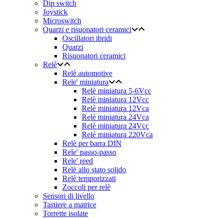
Dip switch
Joystick
Microswitch
Quarzi e risuonatori ceramici
Oscillatori ibridi
Quarzi
Risuonatori ceramici
Relè
Relè automotive
Rele' miniatura
Relè miniatura 5-6Vcc
Relè miniatura 12Vcc
Relè miniatura 12Vca
Relè miniatura 24Vca
Relè miniatura 24Vcc
Relè miniatura 220Vca
Relè per barra DIN
Rele' passo-passo
Rele' reed
Relè allo stato solido
Relè temporizzati
Zoccoli per relè
Sensori di livello
Tastiere a matrice
Torrette isolate