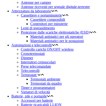
Antenne per camper
Antenne riceventi per segnale digitale-terrestre
Attrezzatura da laboratorio
Cassettiere e portaminuterie
Cassettiere componibili
Contenitori per minuterie
Lenti di ingrandimento
Protezione dalle scariche elettrostatiche (ESD)
Materiali antistatici per gli operatori
Materiali antistatici per le postazioni
Automazioni e telecontrolli
Controllo carichi ON/OFF wireless
Cronotermostati
Dimmer
Interruttori crepuscolari
Prese telecomandate
Telecontrolli
Termostati
Termostati ambiente
Termostati da quadro
Timer e programmatori
Variatori di velocità
Batterie, pile e portapile
Accessori per batterie
Batterie ricaricabili LI-ION