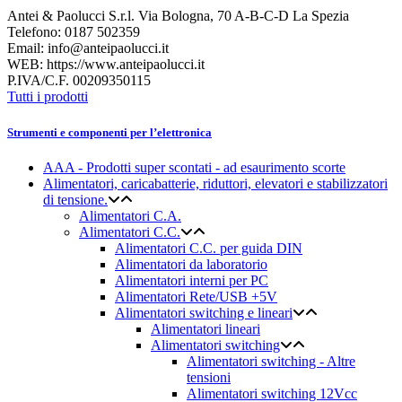
Antei & Paolucci S.r.l. Via Bologna, 70 A-B-C-D La Spezia
Telefono: 0187 502359
Email: info@anteipaolucci.it
WEB: https://www.anteipaolucci.it
P.IVA/C.F. 00209350115
Tutti i prodotti
Strumenti e componenti per l’elettronica
AAA - Prodotti super scontati - ad esaurimento scorte
Alimentatori, caricabatterie, riduttori, elevatori e stabilizzatori
di tensione.
Alimentatori C.A.
Alimentatori C.C.
Alimentatori C.C. per guida DIN
Alimentatori da laboratorio
Alimentatori interni per PC
Alimentatori Rete/USB +5V
Alimentatori switching e lineari
Alimentatori lineari
Alimentatori switching
Alimentatori switching - Altre
tensioni
Alimentatori switching 12Vcc