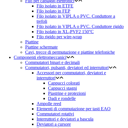
Filo per cablaggi elettronici
Filo isolato in ETFE
Filo isolato in FEP
Filo isolato in VIPLA o PVC. Conduttore a
trefoli
Filo isolato in VIPLA o PVC. Conduttore rigido
Filo isolato in XL-PVF2 150°C
Filo rigido per wire-wrap
Piattine
Piattine schermate
Cavi, trecce di permutazione e piattine telefoniche
Componenti elettromeccanici
Commutatori binari e decimali
Commutatori, pulsanti, deviatori ed interruttori
Accessori per commutatori, deviatori e
interruttori
Cappucci colorati
Cappucci stagni
Piastrine e protezioni
Dadi e rondelle
Ampolle reed
Elementi di commutazione per tasti EAO
Commutatori rotativi
Interruttori e deviatori a bascula
Deviatori a cursore