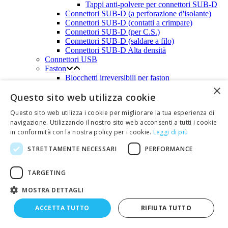
Tappi anti-polvere per connettori SUB-D
Connettori SUB-D (a perforazione d'isolante)
Connettori SUB-D (contatti a crimpare)
Connettori SUB-D (per C.S.)
Connettori SUB-D (saldare a filo)
Connettori SUB-D Alta densità
Connettori USB
Faston
Blocchetti irreversibili per faston
Coprifaston
×
Questo sito web utilizza cookie
Faston e coprifaston in kit
Faston non isolati
Questo sito web utilizza i cookie per migliorare la tua esperienza di
Faston preisolati
navigazione. Utilizzando il nostro sito web acconsenti a tutti i cookie
Faston preisolati maschi
in conformità con la nostra policy per i cookie.
Leggi di più
Faston preisolati femmine
Giunti preisolati testa testa
STRETTAMENTE NECESSARI
PERFORMANCE
Jack e plug audio
Prese audio 2,5-6,3mm
Prese audio 2,5mm
TARGETING
Prese audio 3,5mm
Prese audio 6,3mm
MOSTRA DETTAGLI
Spine audio 2,5-6,3mm
Spine audio 2,5mm
ACCETTA TUTTO
RIFIUTA TUTTO
Spine audio 3,5mm
Spine audio 6,3mm