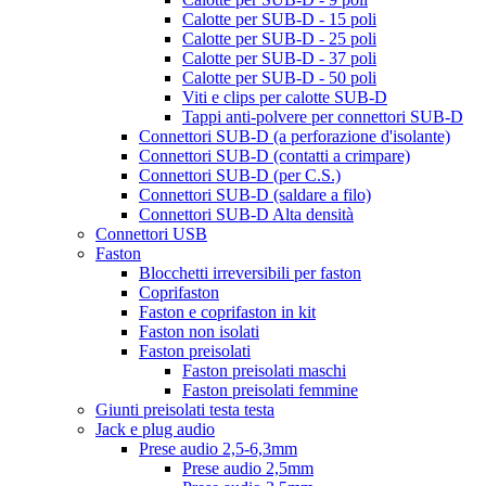
Calotte per SUB-D - 15 poli
Calotte per SUB-D - 25 poli
Calotte per SUB-D - 37 poli
Calotte per SUB-D - 50 poli
Viti e clips per calotte SUB-D
Tappi anti-polvere per connettori SUB-D
Connettori SUB-D (a perforazione d'isolante)
Connettori SUB-D (contatti a crimpare)
Connettori SUB-D (per C.S.)
Connettori SUB-D (saldare a filo)
Connettori SUB-D Alta densità
Connettori USB
Faston
Blocchetti irreversibili per faston
Coprifaston
Faston e coprifaston in kit
Faston non isolati
Faston preisolati
Faston preisolati maschi
Faston preisolati femmine
Giunti preisolati testa testa
Jack e plug audio
Prese audio 2,5-6,3mm
Prese audio 2,5mm