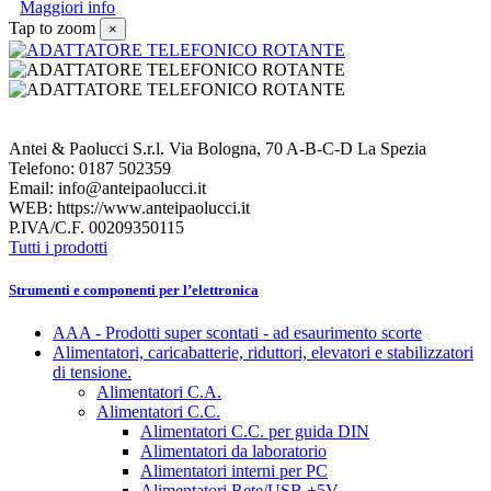
Maggiori info
Tap to zoom
×
Antei & Paolucci S.r.l. Via Bologna, 70 A-B-C-D La Spezia
Telefono: 0187 502359
Email: info@anteipaolucci.it
WEB: https://www.anteipaolucci.it
P.IVA/C.F. 00209350115
Tutti i prodotti
Strumenti e componenti per l’elettronica
AAA - Prodotti super scontati - ad esaurimento scorte
Alimentatori, caricabatterie, riduttori, elevatori e stabilizzatori
di tensione.
Alimentatori C.A.
Alimentatori C.C.
Alimentatori C.C. per guida DIN
Alimentatori da laboratorio
Alimentatori interni per PC
Alimentatori Rete/USB +5V