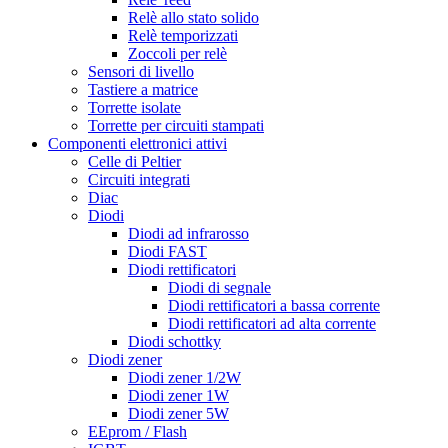
Relè allo stato solido
Relè temporizzati
Zoccoli per relè
Sensori di livello
Tastiere a matrice
Torrette isolate
Torrette per circuiti stampati
Componenti elettronici attivi
Celle di Peltier
Circuiti integrati
Diac
Diodi
Diodi ad infrarosso
Diodi FAST
Diodi rettificatori
Diodi di segnale
Diodi rettificatori a bassa corrente
Diodi rettificatori ad alta corrente
Diodi schottky
Diodi zener
Diodi zener 1/2W
Diodi zener 1W
Diodi zener 5W
EEprom / Flash