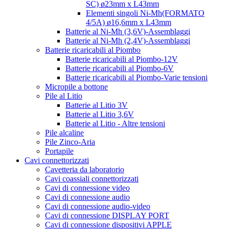
SC) ø23mm x L43mm
Elementi singoli Ni-Mh(FORMATO
4/5A) ø16,6mm x L43mm
Batterie al Ni-Mh (3,6V)-Assemblaggi
Batterie al Ni-Mh (2,4V)-Assemblaggi
Batterie ricaricabili al Piombo
Batterie ricaricabili al Piombo-12V
Batterie ricaricabili al Piombo-6V
Batterie ricaricabili al Piombo-Varie tensioni
Micropile a bottone
Pile al Litio
Batterie al Litio 3V
Batterie al Litio 3,6V
Batterie al Litio - Altre tensioni
Pile alcaline
Pile Zinco-Aria
Portapile
Cavi connettorizzati
Cavetteria da laboratorio
Cavi coassiali connettorizzati
Cavi di connessione video
Cavi di connessione audio
Cavi di connessione audio-video
Cavi di connessione DISPLAY PORT
Cavi di connessione dispositivi APPLE