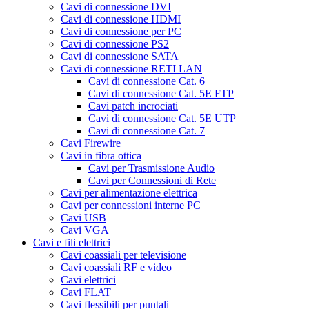
Cavi di connessione DVI
Cavi di connessione HDMI
Cavi di connessione per PC
Cavi di connessione PS2
Cavi di connessione SATA
Cavi di connessione RETI LAN
Cavi di connessione Cat. 6
Cavi di connessione Cat. 5E FTP
Cavi patch incrociati
Cavi di connessione Cat. 5E UTP
Cavi di connessione Cat. 7
Cavi Firewire
Cavi in fibra ottica
Cavi per Trasmissione Audio
Cavi per Connessioni di Rete
Cavi per alimentazione elettrica
Cavi per connessioni interne PC
Cavi USB
Cavi VGA
Cavi e fili elettrici
Cavi coassiali per televisione
Cavi coassiali RF e video
Cavi elettrici
Cavi FLAT
Cavi flessibili per puntali