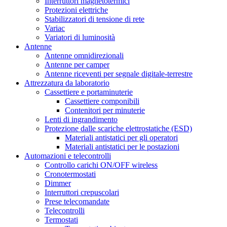
Interruttori magnetotermici
Protezioni elettriche
Stabilizzatori di tensione di rete
Variac
Variatori di luminosità
Antenne
Antenne omnidirezionali
Antenne per camper
Antenne riceventi per segnale digitale-terrestre
Attrezzatura da laboratorio
Cassettiere e portaminuterie
Cassettiere componibili
Contenitori per minuterie
Lenti di ingrandimento
Protezione dalle scariche elettrostatiche (ESD)
Materiali antistatici per gli operatori
Materiali antistatici per le postazioni
Automazioni e telecontrolli
Controllo carichi ON/OFF wireless
Cronotermostati
Dimmer
Interruttori crepuscolari
Prese telecomandate
Telecontrolli
Termostati