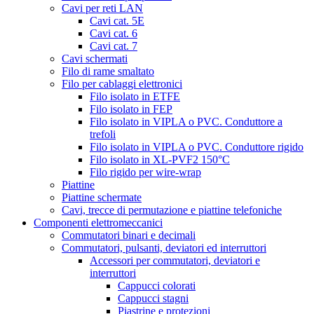
Cavi per reti LAN
Cavi cat. 5E
Cavi cat. 6
Cavi cat. 7
Cavi schermati
Filo di rame smaltato
Filo per cablaggi elettronici
Filo isolato in ETFE
Filo isolato in FEP
Filo isolato in VIPLA o PVC. Conduttore a
trefoli
Filo isolato in VIPLA o PVC. Conduttore rigido
Filo isolato in XL-PVF2 150°C
Filo rigido per wire-wrap
Piattine
Piattine schermate
Cavi, trecce di permutazione e piattine telefoniche
Componenti elettromeccanici
Commutatori binari e decimali
Commutatori, pulsanti, deviatori ed interruttori
Accessori per commutatori, deviatori e
interruttori
Cappucci colorati
Cappucci stagni
Piastrine e protezioni