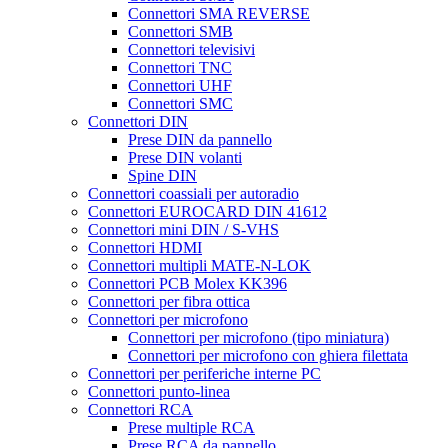
Connettori SMA REVERSE
Connettori SMB
Connettori televisivi
Connettori TNC
Connettori UHF
Connettori SMC
Connettori DIN
Prese DIN da pannello
Prese DIN volanti
Spine DIN
Connettori coassiali per autoradio
Connettori EUROCARD DIN 41612
Connettori mini DIN / S-VHS
Connettori HDMI
Connettori multipli MATE-N-LOK
Connettori PCB Molex KK396
Connettori per fibra ottica
Connettori per microfono
Connettori per microfono (tipo miniatura)
Connettori per microfono con ghiera filettata
Connettori per periferiche interne PC
Connettori punto-linea
Connettori RCA
Prese multiple RCA
Prese RCA da pannello