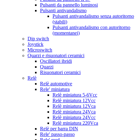
Pulsanti da pannello luminosi
Pulsanti antivandalismo
Pulsanti antivandalismo senza autoritorno
(stabili)
Pulsanti antivandalismo con autoritorno
(momentanei)
Dip switch
Joystick
Microswitch
Quarzi e risuonatori ceramici
Oscillatori ibridi
Quarzi
Risuonatori ceramici
Relè
Relè automotive
Rele' miniatura
Relè miniatura 5-6Vcc
Relè miniatura 12Vcc
Relè miniatura 12Vca
Relè miniatura 24Vca
Relè miniatura 24Vcc
Relè miniatura 220Vca
Relè per barra DIN
Rele' passo-passo
Rele' reed