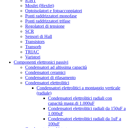
IGBT
Mosfet (Hexfet)
Optoisolatori e fotoaccoppiatori
Ponti raddrizzatori monofase
Ponti raddrizzatori trifase
Regolatori di tensione
SCR
Sensori di Hall
Transistors
Transorb
TRIAC
Varistori
Componenti elettronici passivi
Condensatori ad altissima capacità
Condensatori ceramici
Condensatori di rifasamento
Condensatori elettrolitici
Condensatori elettrolitici a montaggio verticale
(radiale)
Condensatori elettrolitici radiali con
capacità magg.di 1.000uF
Condensatori elettrolitici radiali da 150uF a
1.000uF
Condensatori elettrolitici radiali da 1uF a
100uF