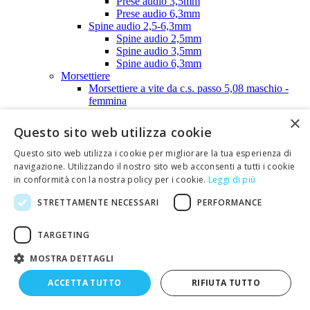
Prese audio 3,5mm
Prese audio 6,3mm
Spine audio 2,5-6,3mm
Spine audio 2,5mm
Spine audio 3,5mm
Spine audio 6,3mm
Morsettiere
Morsettiere a vite da c.s. passo 5,08 maschio -
femmina
Morsettiere a vite da circuito stampato passo 5,08
×
mm
Questo sito web utilizza cookie
Morsettiere doppia fila passo 6,35mm
Morsettiere doppia fila passo 9,52mm
Questo sito web utilizza i cookie per migliorare la tua esperienza di
Morsettiere doppia fila SHIMOCO FR330
navigazione. Utilizzando il nostro sito web acconsenti a tutti i cookie
serie S500
in conformità con la nostra policy per i cookie.
Leggi di più
Piastrine numerate per morsettiere doppia
fila
STRETTAMENTE NECESSARI
PERFORMANCE
Morsettiere singola fila passo 9,52mm
Morsettiera singola fila in bakelite per circ.
TARGETING
stampato serie T200
Morsettiera singola fila in resina poliest.
MOSTRA DETTAGLI
per circ. stampato serie AL200-AL300
Morsettiera singola fila SHIMOCO per
ACCETTA TUTTO
RIFIUTA TUTTO
circuito stampato S200
Morsettiere varie