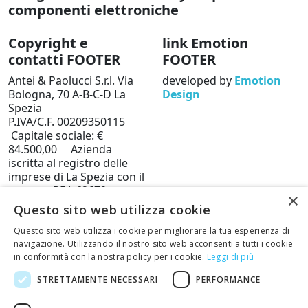
Copyright e
link Emotion
contatti FOOTER
FOOTER
Antei & Paolucci S.r.l. Via
developed by
Emotion
Bologna, 70 A-B-C-D La
Design
Spezia
P.IVA/C.F. 00209350115
Capitale sociale: €
84.500,00 Azienda
iscritta al registro delle
imprese di La Spezia con il
numero REA 62679
×
Privacy policy
Cookie
Questo sito web utilizza cookie
Policy
Questo sito web utilizza i cookie per migliorare la tua esperienza di
Telefono: 0187 502359
navigazione. Utilizzando il nostro sito web acconsenti a tutti i cookie
in conformità con la nostra policy per i cookie.
Leggi di più
Scrivi una mail al nostro
staff +
STRETTAMENTE NECESSARI
PERFORMANCE