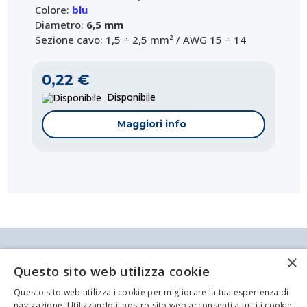
Colore:
blu
Diametro:
6,5 mm
Sezione cavo: 1,5 ÷ 2,5 mm² / AWG 15 ÷ 14
0,22 €
Disponibile
Maggiori info
Antei & Paolucci S.r.l. Via Bologna, 70 A-B-C-D La
×
Spezia
Questo sito web utilizza cookie
P.IVA/C.F. 00209350115 Capitale sociale: €
84.500,00 Azienda iscritta al registro delle imprese
Questo sito web utilizza i cookie per migliorare la tua esperienza di
di La Spezia con il numero REA 62679
Codice:
Codice:
Codice:
Codice:
Codice:
Codice:
Codice:
Codice:
Codice:
ET-4-12530
EZ-430992
EZ-431178
ET-4-12500
ET-4-12420
BC-600.0200
ET-4-12510
EZ-4610.15R
EZ-F2610R
navigazione. Utilizzando il nostro sito web acconsenti a tutti i cookie