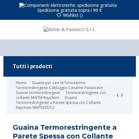
Spedizione gratuita sopra i 90 €
Wishlist (
)
Tutti i prodotti
Home
Guaine per cavi di formazione-
Termorestringenti-Cablaggio-Canaline Passacavo
Guaine termorestringenti
Termorestringente con
collante MWTM Raychem
Guaina
Termorestringente a Parete Spessa con Collante
Raychem MWTM35/12
Guaina Termorestringente a
Parete Spessa con Collante