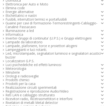
Domotica
Maggiori info
Maggiori info
Maggiori info
Maggiori info
Maggiori info
Maggiori info
Maggiori info
Maggiori info
Elettronica per Auto e Moto
Elimina code
Energie alternative
Etichettatrici e nastri
Fusibili, interruttori termici e portafusibili
Guaine per cavi di formazione-Termorestringenti-Cablaggio-
Canaline Passacavo
Illuminazione a led
Informatica
Inverter-Gruppi di continuita' (U.P.S.) e Gruppi elettrogeni
Lampade da laboratorio
Lampade, plafoniere, torce e proiettori alogeni
Lampeggianti e luci rotanti.
Led, microlampade, segnalatori luminosi e segnalatori acustici -
buzzer
Localizzatori G.P.S.
Luci psichedeliche ed effetti luminosi
Meteorologia
Minuterie
Orologi e radiosveglie
Prodotti chimici
Prodotti per la casa
Realizzazione circuiti sperimentali
Registrazione e riproduzione Audio/Video
Reti LAN e cablaggio strutturato
Ricevitori radio, Ricetrasmettitori e Interfoni
Rivelatori di metalli Metal detector