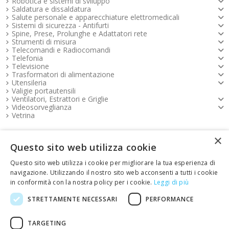
Robotica e sistemi di sviluppo
Saldatura e dissaldatura
Salute personale e apparecchiature elettromedicali
Sistemi di sicurezza - Antifurti
Spine, Prese, Prolunghe e Adattatori rete
Strumenti di misura
Telecomandi e Radiocomandi
Telefonia
Televisione
Trasformatori di alimentazione
Utensileria
Valigie portautensili
Ventilatori, Estrattori e Griglie
Videosorveglianza
Vetrina
×
Pagamenti FOOTER
Questo sito web utilizza cookie
Questo sito web utilizza i cookie per migliorare la tua esperienza di
Copyright e contatti FOOTER
navigazione. Utilizzando il nostro sito web acconsenti a tutti i cookie
in conformità con la nostra policy per i cookie.
Leggi di più
link Emotion FOOTER
STRETTAMENTE NECESSARI
PERFORMANCE
TARGETING