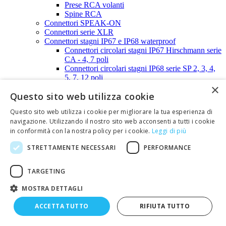
Prese RCA volanti
Spine RCA
Connettori SPEAK-ON
Connettori serie XLR
Connettori stagni IP67 e IP68 waterproof
Connettori circolari stagni IP67 Hirschmann serie
CA - 4, 7 poli
Connettori circolari stagni IP68 serie SP 2, 3, 4,
5, 7, 12 poli
×
Connettori Waterproof IP68 - Serie SP11 -
Questo sito web utilizza cookie
2,3,5 poli
Connettori Waterproof IP68 - Serie SP13 -
Questo sito web utilizza i cookie per migliorare la tua esperienza di
2,3,4,5 poli
navigazione. Utilizzando il nostro sito web acconsenti a tutti i cookie
Connettori Waterproof IP68 - Serie SP21 -
in conformità con la nostra policy per i cookie.
Leggi di più
2,3,4 poli
Connettori Waterproof IP68 - Serie SP21 -
STRETTAMENTE NECESSARI
PERFORMANCE
5, 7,12 poli
Connettori AMP serie SUPER SEAL -
1,2,3,4,5,6 poli
TARGETING
Connettori STRIP-LINE
Connettori STRIP-LINE passo 2,00mm
MOSTRA DETTAGLI
Connettori STRIP-LINE passo 2,54mm
Connettori SUB-D
ACCETTA TUTTO
RIFIUTA TUTTO
Calotte, tappi e distanziali per connettori SUB-D
Calotte per SUB-D - 9 poli