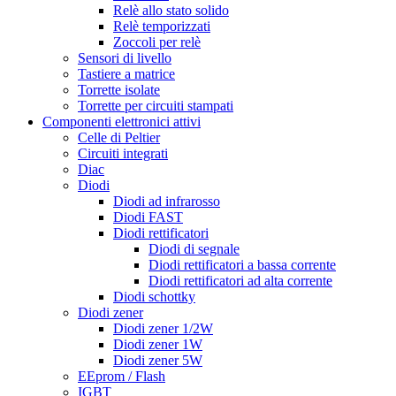
Relè allo stato solido
Relè temporizzati
Zoccoli per relè
Sensori di livello
Tastiere a matrice
Torrette isolate
Torrette per circuiti stampati
Componenti elettronici attivi
Celle di Peltier
Circuiti integrati
Diac
Diodi
Diodi ad infrarosso
Diodi FAST
Diodi rettificatori
Diodi di segnale
Diodi rettificatori a bassa corrente
Diodi rettificatori ad alta corrente
Diodi schottky
Diodi zener
Diodi zener 1/2W
Diodi zener 1W
Diodi zener 5W
EEprom / Flash
IGBT