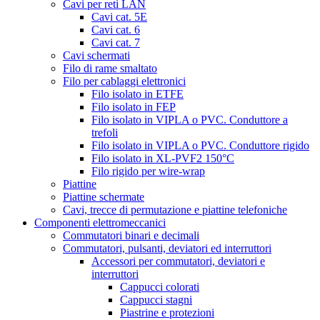
Cavi per reti LAN
Cavi cat. 5E
Cavi cat. 6
Cavi cat. 7
Cavi schermati
Filo di rame smaltato
Filo per cablaggi elettronici
Filo isolato in ETFE
Filo isolato in FEP
Filo isolato in VIPLA o PVC. Conduttore a
trefoli
Filo isolato in VIPLA o PVC. Conduttore rigido
Filo isolato in XL-PVF2 150°C
Filo rigido per wire-wrap
Piattine
Piattine schermate
Cavi, trecce di permutazione e piattine telefoniche
Componenti elettromeccanici
Commutatori binari e decimali
Commutatori, pulsanti, deviatori ed interruttori
Accessori per commutatori, deviatori e
interruttori
Cappucci colorati
Cappucci stagni
Piastrine e protezioni