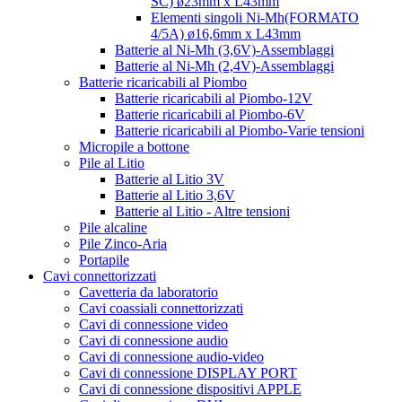
SC) ø23mm x L43mm
Elementi singoli Ni-Mh(FORMATO
4/5A) ø16,6mm x L43mm
Batterie al Ni-Mh (3,6V)-Assemblaggi
Batterie al Ni-Mh (2,4V)-Assemblaggi
Batterie ricaricabili al Piombo
Batterie ricaricabili al Piombo-12V
Batterie ricaricabili al Piombo-6V
Batterie ricaricabili al Piombo-Varie tensioni
Micropile a bottone
Pile al Litio
Batterie al Litio 3V
Batterie al Litio 3,6V
Batterie al Litio - Altre tensioni
Pile alcaline
Pile Zinco-Aria
Portapile
Cavi connettorizzati
Cavetteria da laboratorio
Cavi coassiali connettorizzati
Cavi di connessione video
Cavi di connessione audio
Cavi di connessione audio-video
Cavi di connessione DISPLAY PORT
Cavi di connessione dispositivi APPLE