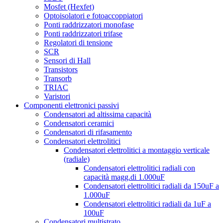
Mosfet (Hexfet)
Optoisolatori e fotoaccoppiatori
Ponti raddrizzatori monofase
Ponti raddrizzatori trifase
Regolatori di tensione
SCR
Sensori di Hall
Transistors
Transorb
TRIAC
Varistori
Componenti elettronici passivi
Condensatori ad altissima capacità
Condensatori ceramici
Condensatori di rifasamento
Condensatori elettrolitici
Condensatori elettrolitici a montaggio verticale
(radiale)
Condensatori elettrolitici radiali con
capacità magg.di 1.000uF
Condensatori elettrolitici radiali da 150uF a
1.000uF
Condensatori elettrolitici radiali da 1uF a
100uF
Condensatori multistrato