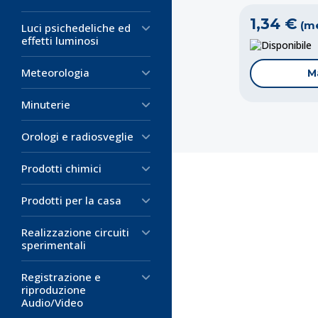
1,34 €
(me
Luci psichedeliche ed
effetti luminosi
D
Meteorologia
M
Minuterie
Orologi e radiosveglie
Prodotti chimici
Prodotti per la casa
Realizzazione circuiti
Codice:
Codice:
Codice:
RY-1
RY-1
RY-1
sperimentali
Guaina Term
Guaina Term
Guaina Term
Registrazione e
Bianca Rayc
Bianca Rayc
Raychem se
riproduzione
Diametro 4
Diametro 
38mm
Audio/Video