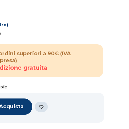
tro)
a
ordini superiori a 90€
(IVA
presa)
dizione gratuita
bile
Acquista