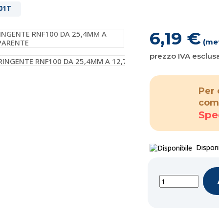
01T
6,19 €
(me
prezzo IVA esclus
Per 
com
Spe
Disponi