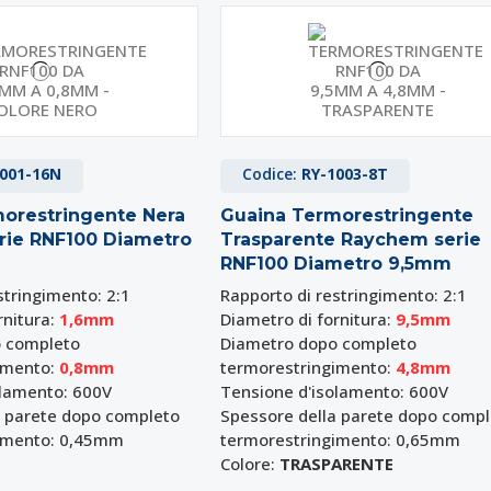
001-16N
Codice:
RY-1003-8T
orestringente Nera
Guaina Termorestringente
rie RNF100 Diametro
Trasparente Raychem serie
RNF100 Diametro 9,5mm
stringimento: 2:1
Rapporto di restringimento: 2:1
rnitura:
1,6mm
Diametro di fornitura:
9,5mm
 completo
Diametro dopo completo
imento:
0,8mm
termorestringimento:
4,8mm
olamento: 600V
Tensione d'isolamento: 600V
a parete dopo completo
Spessore della parete dopo comp
imento: 0,45mm
termorestringimento: 0,65mm
Colore:
TRASPARENTE