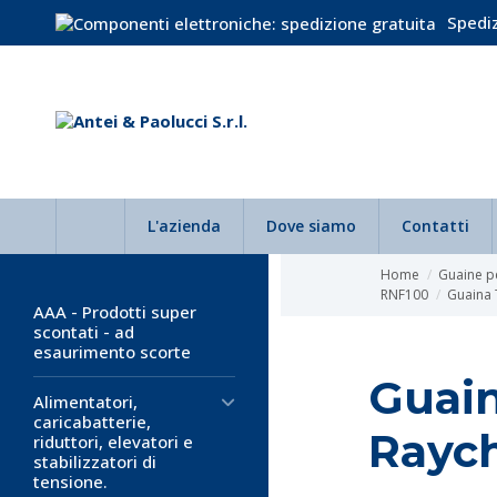
Spediz
L'azienda
Dove siamo
Contatti
Home
Guaine p
RNF100
Guaina 
AAA - Prodotti super
scontati - ad
esaurimento scorte
Guain
Alimentatori,
caricabatterie,
Rayc
riduttori, elevatori e
stabilizzatori di
tensione.