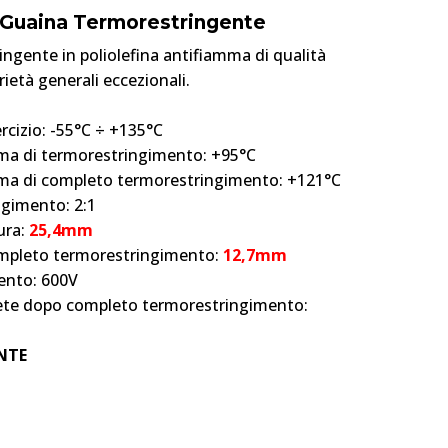
a Guaina Termorestringente
ngente in poliolefina antifiamma di qualità
ietà generali eccezionali.
cizio: -55°C ÷ +135°C
a di termorestringimento: +95°C
a di completo termorestringimento: +121°C
ngimento: 2:1
ura:
25,4mm
mpleto termorestringimento:
12,7mm
ento: 600V
rete dopo completo termorestringimento:
NTE