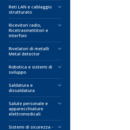
Diametro di fo
Rapporto di re
Rapporto di re
Diametro dopo
Diametro di fo
Diametro di fo
Reti LAN e cablaggio
strutturato
termorestring
Diametro dopo
Diametro dopo
Tensione d'is
termorestring
termorestring
Ricevitori radio,
Spessore dell
Tensione d'is
Tensione d'is
Ricetrasmettitori e
termorestring
Spessore dell
Spessore dell
Interfoni
Colore:
termorestring
termorestring
BIANC
Colore:
Colore:
BIANC
NERO
Rivelatori di metalli
Metal detector
1,46 €
(m
8,61 €
(me
D
Robotica e sistemi di
4,17 €
D
sviluppo
M
D
M
Saldatura e
M
dissaldatura
Salute personale e
apparecchiature
elettromedicali
Sistemi di sicurezza -