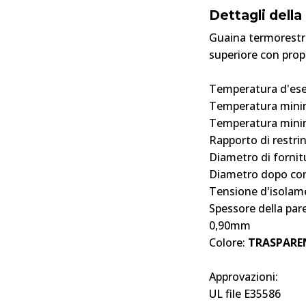
Dettagli dell
Guaina termorestri
superiore con propr
Temperatura d'eser
Temperatura minim
Temperatura minim
Rapporto di restri
Diametro di fornit
Diametro dopo co
Tensione d'isolam
Spessore della pa
0,90mm
Colore:
TRASPARE
Approvazioni:
UL file E35586