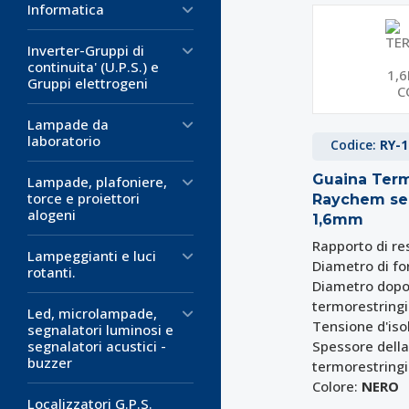
Informatica
Inverter-Gruppi di
continuita' (U.P.S.) e
Gruppi elettrogeni
Lampade da
laboratorio
Codice:
RY-1
Guaina Term
Lampade, plafoniere,
torce e proiettori
Raychem se
alogeni
1,6mm
Rapporto di re
Lampeggianti e luci
Diametro di fo
rotanti.
Diametro dopo
termorestring
Led, microlampade,
Tensione d'is
segnalatori luminosi e
segnalatori acustici -
Spessore dell
buzzer
termorestring
Colore:
NERO
Localizzatori G.P.S.