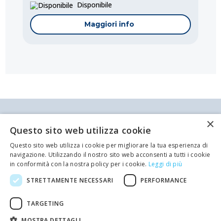
Disponibile
Maggiori info
Antei & Paolucci S.r.l. Via Bologna, 70 A-B-C-D La
×
Spezia
Questo sito web utilizza cookie
P.IVA/C.F. 00209350115 Capitale sociale: €
84.500,00 Azienda iscritta al registro delle imprese
Questo sito web utilizza i cookie per migliorare la tua esperienza di
di La Spezia con il numero REA 62679
Codice:
Codice:
AL-100-015-15
AL-100-012-12
navigazione. Utilizzando il nostro sito web acconsenti a tutti i cookie
Privacy policy
Cookie Policy
in conformità con la nostra policy per i cookie.
Leggi di più
Trasformatore di Alimentazione 100VA
Trasformatore di Alimentazione 100VA
Telefono: 0187 502359
Scrivi una mail al nostro staff +
STRETTAMENTE NECESSARI
PERFORMANCE
2x15V
2x12V
developed by
Emotion Design
Primario : 230 Vac 50/60 Hz
Primario : 230 Vac 50/60 Hz
TARGETING
Potenza: 100 VA
Potenza: 100 VA
MOSTRA DETTAGLI