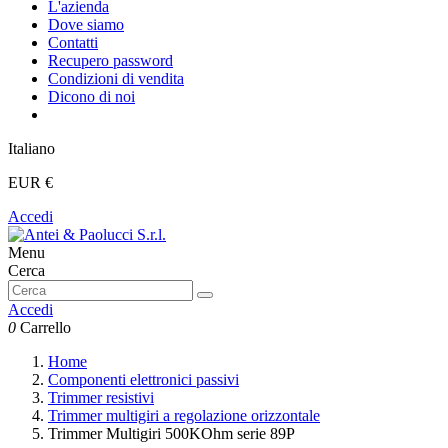
L'azienda
Dove siamo
Contatti
Recupero password
Condizioni di vendita
Dicono di noi
Italiano
EUR €
Accedi
Menu
Cerca
Accedi
0
Carrello
Home
Componenti elettronici passivi
Trimmer resistivi
Trimmer multigiri a regolazione orizzontale
Trimmer Multigiri 500KOhm serie 89P