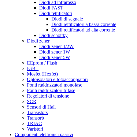
Diodi ad infrarosso
Diodi FAST
Diodi rettificatori
Diodi di segnale
Diodi rettificatori a bassa corrente
Diodi rettificatori ad alta corrente
Diodi schottky
Diodi zener
Diodi zener 1/2W
Diodi zener 1W
Diodi zener 5W
EEprom / Flash
IGBT
Mosfet (Hexfet)
Optoisolatori e fotoaccoppiatori
Ponti raddrizzatori monofase
Ponti raddrizzatori trifase
Regolatori di tensione
SCR
Sensori di Hall
Transistors
Transorb
TRIAC
Varistori
Componenti elettronici passivi