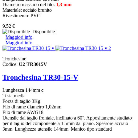
Diametro massimo del filo:
1,3 mm
Materiale: acciaio brunito
Rivestimento: PVC
9,52 €
Disponibile
Maggiori info
Maggiori info
Tronchesine
Codice:
U2-TR3015V
Tronchesina TR30-15-V
Lunghezza 144mm
c
Testa media
Forza di taglio 3Kg.
Filo di rame diametro 1,02mm
Filo di rame AWG18
Utensile dal taglio frontale, inclinato a 60°. Appositamente studiato
per il taglio del componente a 1.5mm dal piano. Spessore acciaio
3mm. Lunghezza utensile 144mm. Manico tipo standard