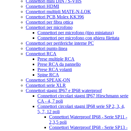
Connettori mini DIN / S-VHS
Connettori HDMI
Connettori multipli MATE-N-LOK
Connettori PCB Molex KK396
Connettori per fibra ottica
Connettori per microfono
Connettori per microfono (tipo miniatura)
Connettori per microfono con ghiera filettata
Connettori per periferiche interne PC
Connettori punto-linea
Connettori RCA
Prese multiple RCA
Prese RCA da pannello
Prese RCA volanti
Spine RCA
Connettori SPEAK-ON
Connettori serie XLR
Connettori stagni IP67 e IP68 waterproof
Connettori circolari stagni IP67 Hirschmann serie
CA - 4, 7 poli
Connettori circolari stagni IP68 serie SP 2, 3, 4,
5, 7, 12 poli
Connettori Waterproof IP68 - Serie SP11 -
2,3,5 poli
Connettori Waterproof IP68 - Serie SP13 -