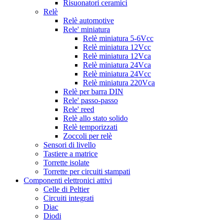
Risuonatori ceramici
Relè
Relè automotive
Rele' miniatura
Relè miniatura 5-6Vcc
Relè miniatura 12Vcc
Relè miniatura 12Vca
Relè miniatura 24Vca
Relè miniatura 24Vcc
Relè miniatura 220Vca
Relè per barra DIN
Rele' passo-passo
Rele' reed
Relè allo stato solido
Relè temporizzati
Zoccoli per relè
Sensori di livello
Tastiere a matrice
Torrette isolate
Torrette per circuiti stampati
Componenti elettronici attivi
Celle di Peltier
Circuiti integrati
Diac
Diodi