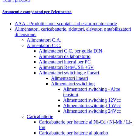
Strumenti e componenti per l’elettronica
AAA - Prodotti super scontati - ad esaurimento scorte
Alimentatori, caricabatterie, riduttori, elevatori e stabilizzatori
di tensione.
Alimentatori C.A.
Alimentatori C.C.
Alimentatori C.C. per guida DIN
Alimentatori da laboratorio
Alimentatori interni per PC
Alimentatori Rete/USB +5V
Alimentatori switching e lineari
Alimentatori lineari
Alimentatori switching
Alimentatori switching - Altre
tensioni
Alimentatori switching 12Vcc
Alimentatori switching 15Vcc
Alimentatori switching 24Vcc
Caricabatterie
Caricabatterie per batterie al Ni-Cd / Ni-Mh / Li-
Ion
Caricabatterie per batterie al piombo