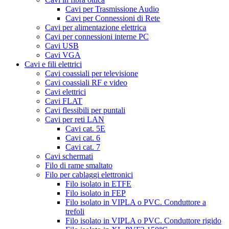
Cavi per Trasmissione Audio
Cavi per Connessioni di Rete
Cavi per alimentazione elettrica
Cavi per connessioni interne PC
Cavi USB
Cavi VGA
Cavi e fili elettrici
Cavi coassiali per televisione
Cavi coassiali RF e video
Cavi elettrici
Cavi FLAT
Cavi flessibili per puntali
Cavi per reti LAN
Cavi cat. 5E
Cavi cat. 6
Cavi cat. 7
Cavi schermati
Filo di rame smaltato
Filo per cablaggi elettronici
Filo isolato in ETFE
Filo isolato in FEP
Filo isolato in VIPLA o PVC. Conduttore a
trefoli
Filo isolato in VIPLA o PVC. Conduttore rigido