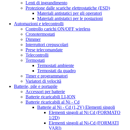
Lenti di ingrandimento
Protezione dalle scariche elettrostatiche (ESD)
Materiali antistatici per gli operatori
Materiali antistatici per le postazioni
Automazioni e telecontrolli
Controllo carichi ON/OFF wireless
Cronotermostati
Dimmer
Interruttori crepuscolari
Prese telecomandate
Telecontrolli
Termostati
Termostati ambiente
Termostati da quadro
Timer e programmatori
Variatori di velocità
Batterie, pile e portapile
Accessori per batterie
Batterie ricaricabili LI-ION
Batterie ricaricabili al Ni - Cd
Batterie al Ni - Cd (1,2V) Elementi singoli
Elementi singoli al Ni Cd (FORMATO
1/2D)
Elementi singoli al Ni-Cd (FORMATI
VARI)