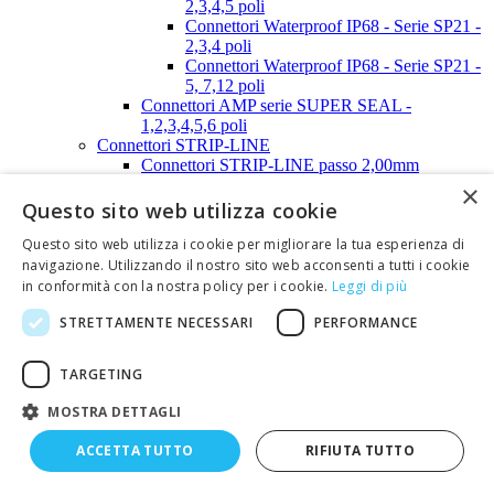
2,3,4,5 poli
Connettori Waterproof IP68 - Serie SP21 -
2,3,4 poli
Connettori Waterproof IP68 - Serie SP21 -
5, 7,12 poli
Connettori AMP serie SUPER SEAL -
1,2,3,4,5,6 poli
Connettori STRIP-LINE
Connettori STRIP-LINE passo 2,00mm
Connettori STRIP-LINE passo 2,54mm
×
Connettori SUB-D
Questo sito web utilizza cookie
Calotte, tappi e distanziali per connettori SUB-D
Questo sito web utilizza i cookie per migliorare la tua esperienza di
Calotte per SUB-D - 9 poli
Calotte per SUB-D - 15 poli
navigazione. Utilizzando il nostro sito web acconsenti a tutti i cookie
Calotte per SUB-D - 25 poli
in conformità con la nostra policy per i cookie.
Leggi di più
Calotte per SUB-D - 37 poli
STRETTAMENTE NECESSARI
PERFORMANCE
Calotte per SUB-D - 50 poli
Viti e clips per calotte SUB-D
Tappi anti-polvere per connettori SUB-D
TARGETING
Connettori SUB-D (a perforazione d'isolante)
Connettori SUB-D (contatti a crimpare)
MOSTRA DETTAGLI
Connettori SUB-D (per C.S.)
Connettori SUB-D (saldare a filo)
ACCETTA TUTTO
RIFIUTA TUTTO
Connettori SUB-D Alta densità
Connettori USB