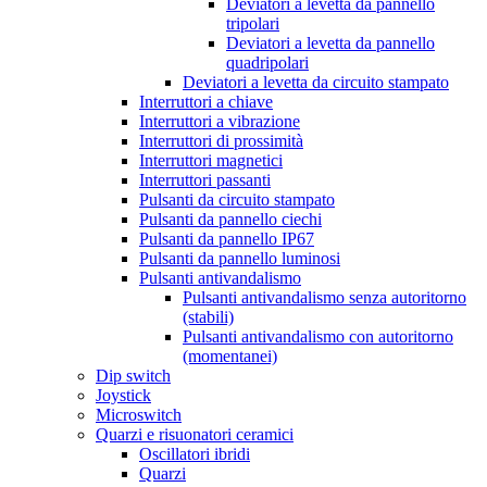
Deviatori a levetta da pannello
tripolari
Deviatori a levetta da pannello
quadripolari
Deviatori a levetta da circuito stampato
Interruttori a chiave
Interruttori a vibrazione
Interruttori di prossimità
Interruttori magnetici
Interruttori passanti
Pulsanti da circuito stampato
Pulsanti da pannello ciechi
Pulsanti da pannello IP67
Pulsanti da pannello luminosi
Pulsanti antivandalismo
Pulsanti antivandalismo senza autoritorno
(stabili)
Pulsanti antivandalismo con autoritorno
(momentanei)
Dip switch
Joystick
Microswitch
Quarzi e risuonatori ceramici
Oscillatori ibridi
Quarzi