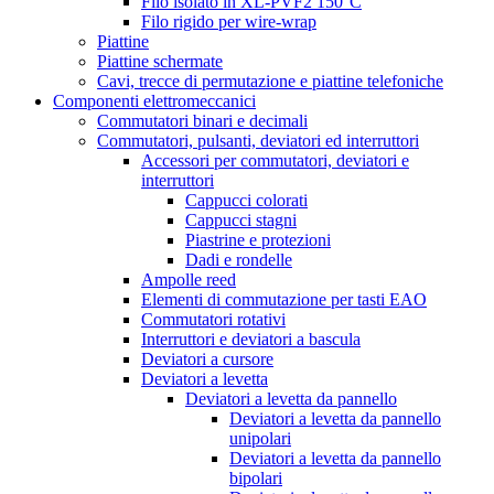
Filo isolato in XL-PVF2 150°C
Filo rigido per wire-wrap
Piattine
Piattine schermate
Cavi, trecce di permutazione e piattine telefoniche
Componenti elettromeccanici
Commutatori binari e decimali
Commutatori, pulsanti, deviatori ed interruttori
Accessori per commutatori, deviatori e
interruttori
Cappucci colorati
Cappucci stagni
Piastrine e protezioni
Dadi e rondelle
Ampolle reed
Elementi di commutazione per tasti EAO
Commutatori rotativi
Interruttori e deviatori a bascula
Deviatori a cursore
Deviatori a levetta
Deviatori a levetta da pannello
Deviatori a levetta da pannello
unipolari
Deviatori a levetta da pannello
bipolari