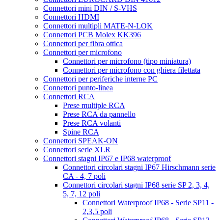
Connettori mini DIN / S-VHS
Connettori HDMI
Connettori multipli MATE-N-LOK
Connettori PCB Molex KK396
Connettori per fibra ottica
Connettori per microfono
Connettori per microfono (tipo miniatura)
Connettori per microfono con ghiera filettata
Connettori per periferiche interne PC
Connettori punto-linea
Connettori RCA
Prese multiple RCA
Prese RCA da pannello
Prese RCA volanti
Spine RCA
Connettori SPEAK-ON
Connettori serie XLR
Connettori stagni IP67 e IP68 waterproof
Connettori circolari stagni IP67 Hirschmann serie
CA - 4, 7 poli
Connettori circolari stagni IP68 serie SP 2, 3, 4,
5, 7, 12 poli
Connettori Waterproof IP68 - Serie SP11 -
2,3,5 poli