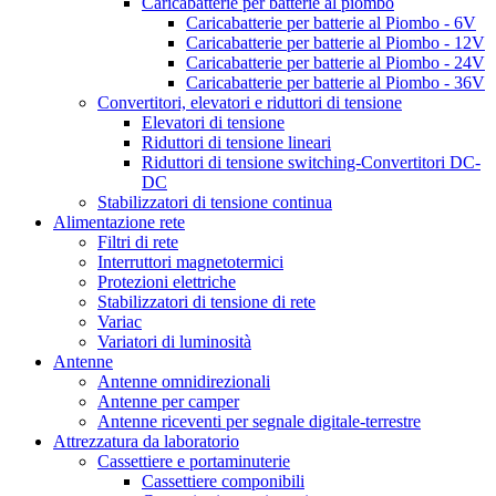
Caricabatterie per batterie al piombo
Caricabatterie per batterie al Piombo - 6V
Caricabatterie per batterie al Piombo - 12V
Caricabatterie per batterie al Piombo - 24V
Caricabatterie per batterie al Piombo - 36V
Convertitori, elevatori e riduttori di tensione
Elevatori di tensione
Riduttori di tensione lineari
Riduttori di tensione switching-Convertitori DC-
DC
Stabilizzatori di tensione continua
Alimentazione rete
Filtri di rete
Interruttori magnetotermici
Protezioni elettriche
Stabilizzatori di tensione di rete
Variac
Variatori di luminosità
Antenne
Antenne omnidirezionali
Antenne per camper
Antenne riceventi per segnale digitale-terrestre
Attrezzatura da laboratorio
Cassettiere e portaminuterie
Cassettiere componibili