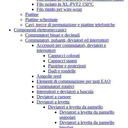
Filo isolato in XL-PVF2 150°C
Filo rigido per wire-wrap
Piattine
Piattine schermate
Cavi, trecce di permutazione e piattine telefoniche
Componenti elettromeccanici
Commutatori binari e decimali
Commutatori, pulsanti, deviatori ed interruttori
Accessori per commutatori, deviatori e
interruttori
Cappucci colorati
Cappucci stagni
Piastrine e protezioni
Dadi e rondelle
Ampolle reed
Elementi di commutazione per tasti EAO
Commutatori rotativi
Interruttori e deviatori a bascula
Deviatori a cursore
Deviatori a levetta
Deviatori a levetta da pannello
Deviatori a levetta da pannello
unipolari
Deviatori a levetta da pannello
bipolari