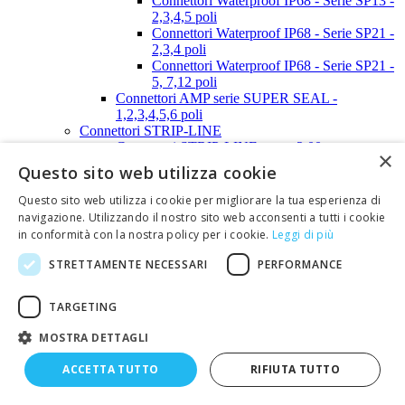
Connettori Waterproof IP68 - Serie SP13 -
2,3,4,5 poli
Connettori Waterproof IP68 - Serie SP21 -
2,3,4 poli
Connettori Waterproof IP68 - Serie SP21 -
5, 7,12 poli
Connettori AMP serie SUPER SEAL -
1,2,3,4,5,6 poli
Connettori STRIP-LINE
Connettori STRIP-LINE passo 2,00mm
×
Connettori STRIP-LINE passo 2,54mm
Questo sito web utilizza cookie
Connettori SUB-D
Calotte, tappi e distanziali per connettori SUB-D
Questo sito web utilizza i cookie per migliorare la tua esperienza di
Calotte per SUB-D - 9 poli
navigazione. Utilizzando il nostro sito web acconsenti a tutti i cookie
Calotte per SUB-D - 15 poli
in conformità con la nostra policy per i cookie.
Leggi di più
Calotte per SUB-D - 25 poli
Calotte per SUB-D - 37 poli
STRETTAMENTE NECESSARI
PERFORMANCE
Calotte per SUB-D - 50 poli
Viti e clips per calotte SUB-D
TARGETING
Tappi anti-polvere per connettori SUB-D
Connettori SUB-D (a perforazione d'isolante)
MOSTRA DETTAGLI
Connettori SUB-D (contatti a crimpare)
Connettori SUB-D (per C.S.)
ACCETTA TUTTO
RIFIUTA TUTTO
Connettori SUB-D (saldare a filo)
Connettori SUB-D Alta densità