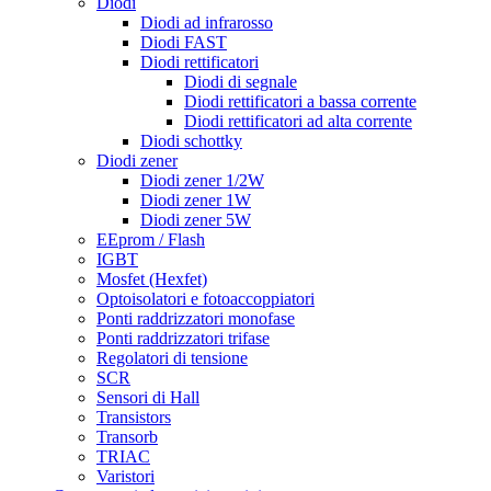
Diodi
Diodi ad infrarosso
Diodi FAST
Diodi rettificatori
Diodi di segnale
Diodi rettificatori a bassa corrente
Diodi rettificatori ad alta corrente
Diodi schottky
Diodi zener
Diodi zener 1/2W
Diodi zener 1W
Diodi zener 5W
EEprom / Flash
IGBT
Mosfet (Hexfet)
Optoisolatori e fotoaccoppiatori
Ponti raddrizzatori monofase
Ponti raddrizzatori trifase
Regolatori di tensione
SCR
Sensori di Hall
Transistors
Transorb
TRIAC
Varistori