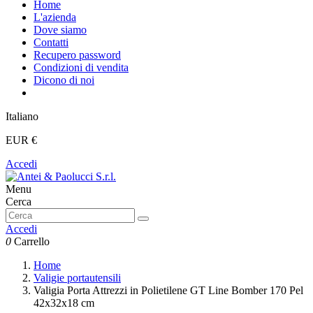
Home
L'azienda
Dove siamo
Contatti
Recupero password
Condizioni di vendita
Dicono di noi
Italiano
EUR €
Accedi
Menu
Cerca
Accedi
0
Carrello
Home
Valigie portautensili
Valigia Porta Attrezzi in Polietilene GT Line Bomber 170 Pel
42x32x18 cm