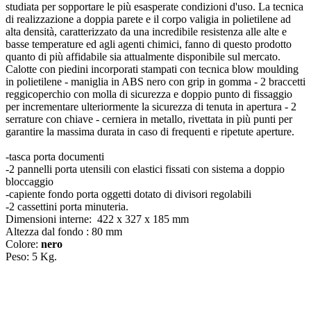
studiata per sopportare le più esasperate condizioni d'uso. La tecnica
di realizzazione a doppia parete e il corpo valigia in polietilene ad
alta densità, caratterizzato da una incredibile resistenza alle alte e
basse temperature ed agli agenti chimici, fanno di questo prodotto
quanto di più affidabile sia attualmente disponibile sul mercato.
Calotte con piedini incorporati stampati con tecnica blow moulding
in polietilene - maniglia in ABS nero con grip in gomma - 2 braccetti
reggicoperchio con molla di sicurezza e doppio punto di fissaggio
per incrementare ulteriormente la sicurezza di tenuta in apertura - 2
serrature con chiave - cerniera in metallo, rivettata in più punti per
garantire la massima durata in caso di frequenti e ripetute aperture.
-tasca porta documenti
-2 pannelli porta utensili con elastici fissati con sistema a doppio
bloccaggio
-capiente fondo porta oggetti dotato di divisori regolabili
-2 cassettini porta minuteria.
Dimensioni interne: 422 x 327 x 185 mm
Altezza dal fondo : 80 mm
Colore:
nero
Peso: 5 Kg.