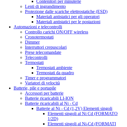
Contenitori per minuterie
Lenti di ingrandimento
Protezione dalle scariche elettrostatiche (ESD)
Materiali antistatici per gli operatori
Materiali antistatici per le postazioni
Automazioni e telecontrolli
Controllo carichi ON/OFF wireless
Cronotermostati
Dimmer
Interruttori crepuscolari
Prese telecomandate
Telecontrolli
Termostati
Termostati ambiente
Termostati da quadro
Timer e programmatori
Variatori di velocità
Batterie, pile e portapile
Accessori per batterie
Batterie ricaricabili LI-ION
Batterie ricaricabili al Ni - Cd
Batterie al Ni - Cd (1,2V) Elementi singoli
Elementi singoli al Ni Cd (FORMATO
1/2D)
Elementi singoli al Ni-Cd (FORMATI