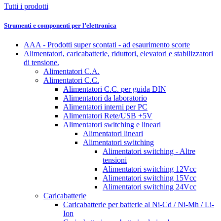
Tutti i prodotti
Strumenti e componenti per l’elettronica
AAA - Prodotti super scontati - ad esaurimento scorte
Alimentatori, caricabatterie, riduttori, elevatori e stabilizzatori
di tensione.
Alimentatori C.A.
Alimentatori C.C.
Alimentatori C.C. per guida DIN
Alimentatori da laboratorio
Alimentatori interni per PC
Alimentatori Rete/USB +5V
Alimentatori switching e lineari
Alimentatori lineari
Alimentatori switching
Alimentatori switching - Altre
tensioni
Alimentatori switching 12Vcc
Alimentatori switching 15Vcc
Alimentatori switching 24Vcc
Caricabatterie
Caricabatterie per batterie al Ni-Cd / Ni-Mh / Li-
Ion