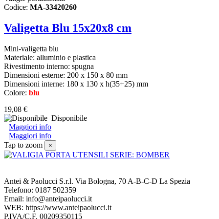
Codice:
MA-33420260
Valigetta Blu 15x20x8 cm
Mini-valigetta blu
Materiale: alluminio e plastica
Rivestimento interno: spugna
Dimensioni esterne: 200 x 150 x 80 mm
Dimensioni interne: 180 x 130 x h(35+25) mm
Colore:
blu
19,08 €
Disponibile
Maggiori info
Maggiori info
Tap to zoom
×
Antei & Paolucci S.r.l. Via Bologna, 70 A-B-C-D La Spezia
Telefono: 0187 502359
Email: info@anteipaolucci.it
WEB: https://www.anteipaolucci.it
P.IVA/C.F. 00209350115