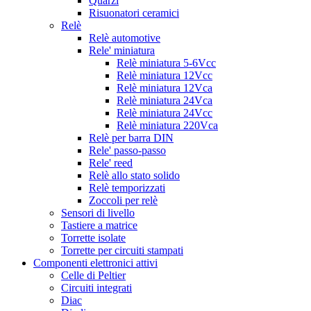
Quarzi
Risuonatori ceramici
Relè
Relè automotive
Rele' miniatura
Relè miniatura 5-6Vcc
Relè miniatura 12Vcc
Relè miniatura 12Vca
Relè miniatura 24Vca
Relè miniatura 24Vcc
Relè miniatura 220Vca
Relè per barra DIN
Rele' passo-passo
Rele' reed
Relè allo stato solido
Relè temporizzati
Zoccoli per relè
Sensori di livello
Tastiere a matrice
Torrette isolate
Torrette per circuiti stampati
Componenti elettronici attivi
Celle di Peltier
Circuiti integrati
Diac