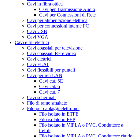
Cavi in fibra ottica
Cavi per Trasmissione Audio
Cavi per Connessioni di Rete
Cavi per alimentazione elettrica
Cavi per connessioni interne PC
Cavi USB
Cavi VGA
Cavi e fili elettrici
Cavi coassiali per televisione
Cavi coassiali RF e video
Cavi elettrici
Cavi FLAT
Cavi flessibili per puntali
Cavi per reti LAN
Cavi cat. 5E
Cavi cat. 6
Cavi cat. 7
Cavi schermati
Filo di rame smaltato
Filo per cablaggi elettronici
Filo isolato in ETFE
Filo isolato in FEP
Filo isolato in VIPLA o PVC. Conduttore a
trefoli
Filo isolato in VIPLA o PVC. Conduttore rigido