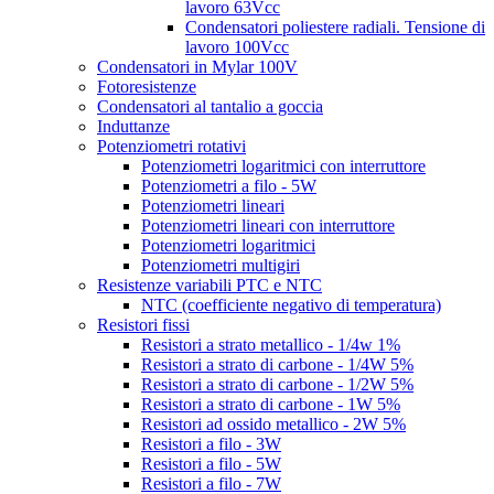
lavoro 63Vcc
Condensatori poliestere radiali. Tensione di
lavoro 100Vcc
Condensatori in Mylar 100V
Fotoresistenze
Condensatori al tantalio a goccia
Induttanze
Potenziometri rotativi
Potenziometri logaritmici con interruttore
Potenziometri a filo - 5W
Potenziometri lineari
Potenziometri lineari con interruttore
Potenziometri logaritmici
Potenziometri multigiri
Resistenze variabili PTC e NTC
NTC (coefficiente negativo di temperatura)
Resistori fissi
Resistori a strato metallico - 1/4w 1%
Resistori a strato di carbone - 1/4W 5%
Resistori a strato di carbone - 1/2W 5%
Resistori a strato di carbone - 1W 5%
Resistori ad ossido metallico - 2W 5%
Resistori a filo - 3W
Resistori a filo - 5W
Resistori a filo - 7W