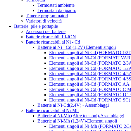
Termostati ambiente
Termostati da quadro
Timer e programmatori
Variatori di velocità
Batterie, pile e portapile
Accessori per batterie
Batterie ricaricabili LI-ION
Batterie ricaricabili al Ni - Cd
Batterie al Ni - Cd (1,2V) Elementi singoli
Elementi singoli al Ni Cd (FORMATO 1/2
Elementi singoli al Ni-Cd (FORMATI VAR
Elementi singoli al Ni-Cd (FORMATO 2/3
Elementi singoli al Ni-Cd (FORMATO 1/2
Elementi singoli al Ni-Cd (FORMATO 4/5
Elementi singoli al Ni-Cd (FORMATO 4/5
Elementi singoli al Ni-Cd (FORMATO AA
Elementi singoli al Ni-Cd (FORMATO 
Elementi singoli al Ni-Cd (FORMATO D
Elementi singoli al Ni-Cd (FORMATO SC)
Batterie al Ni-Cd(2,4V) - Assemblaggi
Batterie ricaricabili al Ni-Mh
Batterie al Ni-Mh (Altre tensioni)-Assemblaggi
Batterie al Ni-Mh (1,24V)-Elementi singoli
Elementi singoli al Ni-Mh (FORMATO 2/