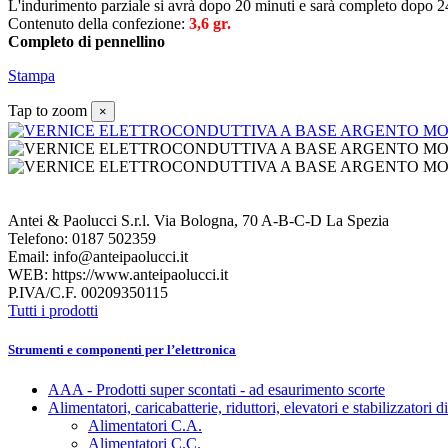
L'indurimento parziale si avrà dopo 20 minuti e sarà completo dopo 2
Contenuto della confezione:
3,6 gr.
Completo di pennellino
Stampa
Tap to zoom
×
Antei & Paolucci S.r.l. Via Bologna, 70 A-B-C-D La Spezia
Telefono: 0187 502359
Email: info@anteipaolucci.it
WEB: https://www.anteipaolucci.it
P.IVA/C.F. 00209350115
Tutti i prodotti
Strumenti e componenti per l’elettronica
AAA - Prodotti super scontati - ad esaurimento scorte
Alimentatori, caricabatterie, riduttori, elevatori e stabilizzatori d
Alimentatori C.A.
Alimentatori C.C.