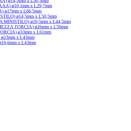
3AA) ø14,5mm x L30,5mm
/3AAA) ø10,1mm x L29,7mm
3A) ø17mm x L66,5mm
A STILO) ø14,5mm x L50,5mm
AAA MINISTILO) ø10,5mm x L44,5mm
 C MEZZA TORCIA) ø26mm x L50mm
D TORCIA) ø33mm x L61mm
C) ø23mm x L43mm
 ø16,6mm x L43mm