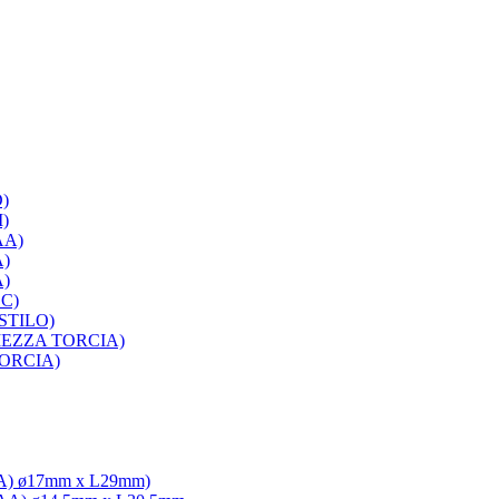
D)
I)
AA)
A)
A)
SC)
 STILO)
C MEZZA TORCIA)
 TORCIA)
3A) ø17mm x L29mm)