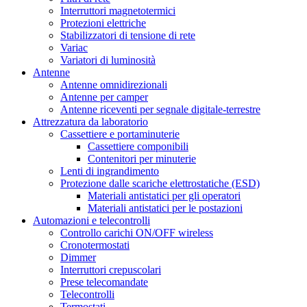
Interruttori magnetotermici
Protezioni elettriche
Stabilizzatori di tensione di rete
Variac
Variatori di luminosità
Antenne
Antenne omnidirezionali
Antenne per camper
Antenne riceventi per segnale digitale-terrestre
Attrezzatura da laboratorio
Cassettiere e portaminuterie
Cassettiere componibili
Contenitori per minuterie
Lenti di ingrandimento
Protezione dalle scariche elettrostatiche (ESD)
Materiali antistatici per gli operatori
Materiali antistatici per le postazioni
Automazioni e telecontrolli
Controllo carichi ON/OFF wireless
Cronotermostati
Dimmer
Interruttori crepuscolari
Prese telecomandate
Telecontrolli
Termostati