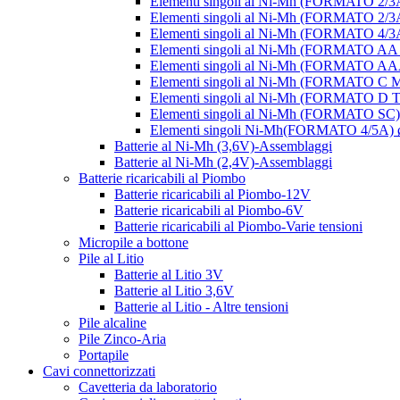
Elementi singoli al Ni-Mh (FORMATO 2/
Elementi singoli al Ni-Mh (FORMATO 2
Elementi singoli al Ni-Mh (FORMATO 4/
Elementi singoli al Ni-Mh (FORMATO A
Elementi singoli al Ni-Mh (FORMATO 
Elementi singoli al Ni-Mh (FORMATO
Elementi singoli al Ni-Mh (FORMATO 
Elementi singoli al Ni-Mh (FORMATO S
Elementi singoli Ni-Mh(FORMATO 4/5A)
Batterie al Ni-Mh (3,6V)-Assemblaggi
Batterie al Ni-Mh (2,4V)-Assemblaggi
Batterie ricaricabili al Piombo
Batterie ricaricabili al Piombo-12V
Batterie ricaricabili al Piombo-6V
Batterie ricaricabili al Piombo-Varie tensioni
Micropile a bottone
Pile al Litio
Batterie al Litio 3V
Batterie al Litio 3,6V
Batterie al Litio - Altre tensioni
Pile alcaline
Pile Zinco-Aria
Portapile
Cavi connettorizzati
Cavetteria da laboratorio