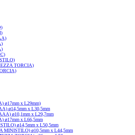
D)
I)
AA)
A)
A)
SC)
 STILO)
C MEZZA TORCIA)
 TORCIA)
3A) ø17mm x L29mm)
3AA) ø14,5mm x L30,5mm
/3AAA) ø10,1mm x L29,7mm
3A) ø17mm x L66,5mm
A STILO) ø14,5mm x L50,5mm
AAA MINISTILO) ø10,5mm x L44,5mm