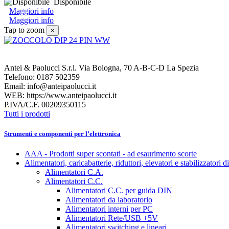
Disponibile
Maggiori info
Maggiori info
Tap to zoom
×
Antei & Paolucci S.r.l. Via Bologna, 70 A-B-C-D La Spezia
Telefono: 0187 502359
Email: info@anteipaolucci.it
WEB: https://www.anteipaolucci.it
P.IVA/C.F. 00209350115
Tutti i prodotti
Strumenti e componenti per l’elettronica
AAA - Prodotti super scontati - ad esaurimento scorte
Alimentatori, caricabatterie, riduttori, elevatori e stabilizzatori d
Alimentatori C.A.
Alimentatori C.C.
Alimentatori C.C. per guida DIN
Alimentatori da laboratorio
Alimentatori interni per PC
Alimentatori Rete/USB +5V
Alimentatori switching e lineari