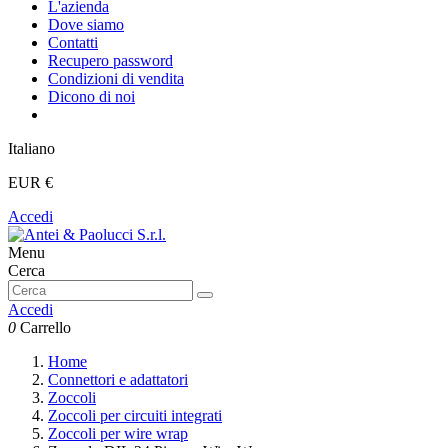
L'azienda
Dove siamo
Contatti
Recupero password
Condizioni di vendita
Dicono di noi
Italiano
EUR €
Accedi
Menu
Cerca
Accedi
0
Carrello
Home
Connettori e adattatori
Zoccoli
Zoccoli per circuiti integrati
Zoccoli per wire wrap