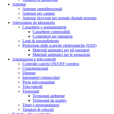
Antenne
Antenne omnidirezionali
Antenne per camper
Antenne riceventi per segnale digitale-terrestre
Attrezzatura da laboratorio
Cassettiere e portaminuterie
Cassettiere componibili
Contenitori per minuterie
Lenti di ingrandimento
Protezione dalle scariche elettrostatiche (ESD)
Materiali antistatici per gli operatori
Materiali antistatici per le postazioni
Automazioni e telecontrolli
Controllo carichi ON/OFF wireless
Cronotermostati
Dimmer
Interruttori crepuscolari
Prese telecomandate
Telecontrolli
Termostati
Termostati ambiente
Termostati da quadro
Timer e programmatori
Variatori di velocità