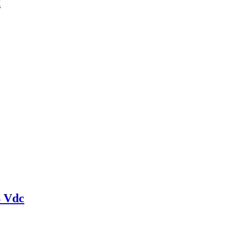
x
4 Vdc