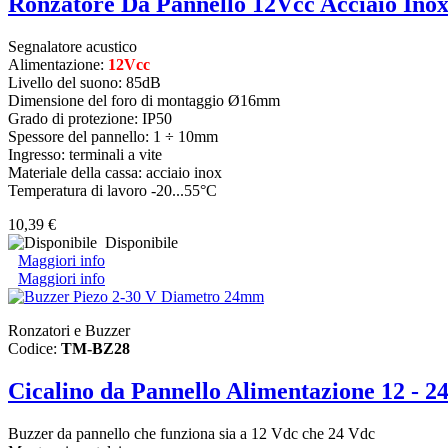
Ronzatore Da Pannello 12Vcc Acciaio Ino
Segnalatore acustico
Alimentazione:
12Vcc
Livello del suono: 85dB
Dimensione del foro di montaggio Ø16mm
Grado di protezione: IP50
Spessore del pannello: 1 ÷ 10mm
Ingresso: terminali a vite
Materiale della cassa: acciaio inox
Temperatura di lavoro -20...55°C
10,39 €
Disponibile
Maggiori info
Maggiori info
Ronzatori e Buzzer
Codice:
TM-BZ28
Cicalino da Pannello Alimentazione 12 - 2
Buzzer da pannello che funziona sia a 12 Vdc che 24 Vdc