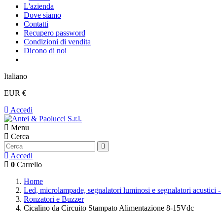
L'azienda
Dove siamo
Contatti
Recupero password
Condizioni di vendita
Dicono di noi
Italiano
EUR €
Accedi
Menu
Cerca
Accedi
0
Carrello
Home
Led, microlampade, segnalatori luminosi e segnalatori acustici 
Ronzatori e Buzzer
Cicalino da Circuito Stampato Alimentazione 8-15Vdc