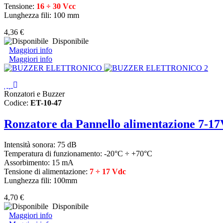
Tensione:
16 ÷ 30 Vcc
Lunghezza fili: 100 mm
4,36 €
Disponibile
Maggiori info
Maggiori info
Ronzatori e Buzzer
Codice:
ET-10-47
Ronzatore da Pannello alimentazione 7-1
Intensità sonora: 75 dB
Temperatura di funzionamento: -20°C ÷ +70°C
Assorbimento: 15 mA
Tensione di alimentazione:
7 ÷ 17 Vdc
Lunghezza fili: 100mm
4,70 €
Disponibile
Maggiori info