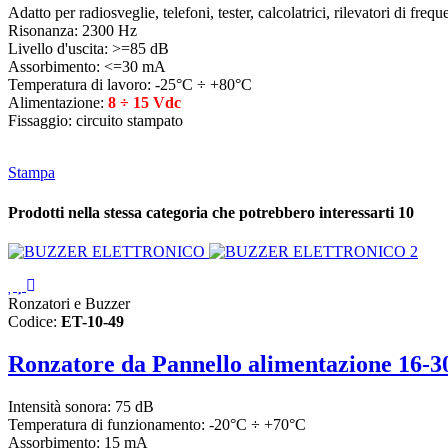
Adatto per radiosveglie, telefoni, tester, calcolatrici, rilevatori di frequ
Risonanza: 2300 Hz
Livello d'uscita: >=85 dB
Assorbimento: <=30 mA
Temperatura di lavoro: -25°C ÷ +80°C
Alimentazione:
8 ÷ 15 Vdc
Fissaggio: circuito stampato
Stampa
Prodotti nella stessa categoria che potrebbero interessarti
10
Ronzatori e Buzzer
Codice:
ET-10-49
Ronzatore da Pannello alimentazione 16-
Intensità sonora: 75 dB
Temperatura di funzionamento: -20°C ÷ +70°C
Assorbimento: 15 mA