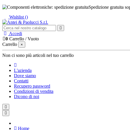
Spedizione gratuita so
Wishlist (
)
Accedi
0
Carrello
/
Vuoto
Carrello
×
Non ci sono più articoli nel tuo carrello
L'azienda
Dove siamo
Contatti
Recupero password
Condizioni di vendita
Dicono di noi
Home