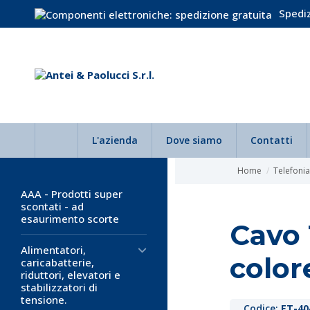
Spediz
L'azienda
Dove siamo
Contatti
Home
Telefoni
AAA - Prodotti super
scontati - ad
esaurimento scorte
Cavo 
Alimentatori,
color
caricabatterie,
riduttori, elevatori e
stabilizzatori di
tensione.
Codice:
ET-40