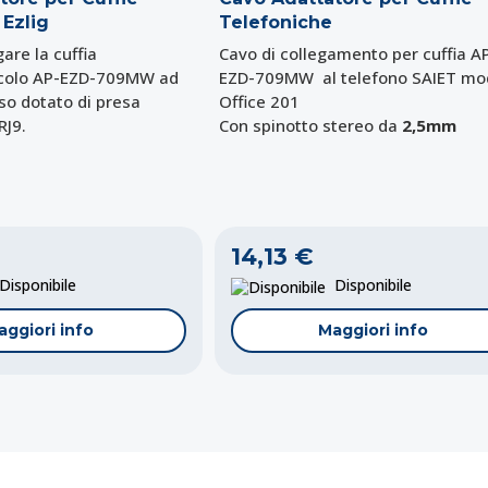
 Ezlig
Telefoniche
are la cuffia
Cavo di collegamento per cuffia A
ticolo AP-EZD-709MW ad
EZD-709MW al telefono SAIET mo
sso dotato di presa
Office 201
RJ9.
Con spinotto stereo da
2,5mm
14,13 €
isponibile
Disponibile
aggiori info
Maggiori info