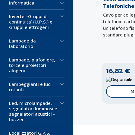
Informatica
Telefoniche
Cavo per colleg
Inverter-Gruppi di
telefonica ar
continuita' (U.P.S.) e
Gruppi elettrogeni
un telefono fi
standard plug 
Lampade da
laboratorio
Lampade, plafoniere,
torce e proiettori
16,82 €
alogeni
D
Lampeggianti e luci
rotanti.
M
Led, microlampade,
segnalatori luminosi e
segnalatori acustici -
buzzer
Localizzatori G.P.S.