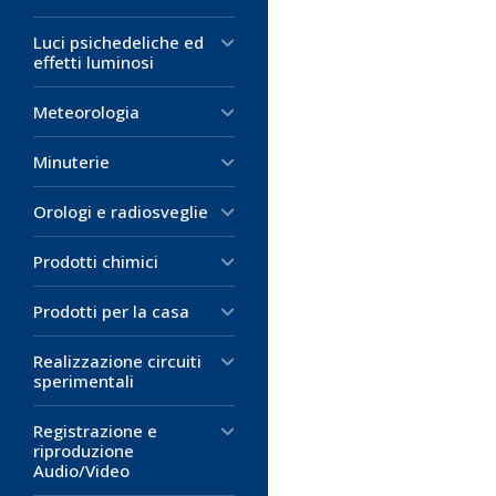
Luci psichedeliche ed
effetti luminosi
Codice:
Codice:
AL-
AL-
Meteorologia
Cavo Telefon
Cavo Telefon
Minuterie
la Cornetta 
la Cornetta 
Cavo telefonic
Cavo telefonic
Orologi e radiosveglie
modulare RJ9
modulare RJ9
Colore guaina
Colore guaina
Prodotti chimici
Lunghezza:
Lunghezza:
5 
2,
completament
completament
Prodotti per la casa
Utilizzo: per c
Utilizzo: per c
Realizzazione circuiti
sperimentali
3,57 €
2,73 €
D
D
Registrazione e
riproduzione
M
M
Audio/Video