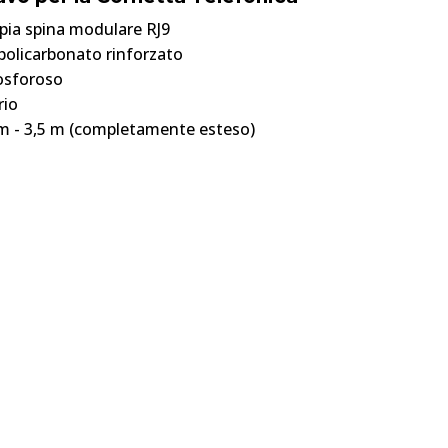
ppia spina modulare RJ9
policarbonato rinforzato
fosforoso
rio
 - 3,5 m (completamente esteso)