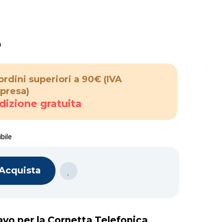
a
ordini superiori a 90€
(IVA
presa)
dizione gratuita
bile
Acquista
avo per la Cornetta Telefonica