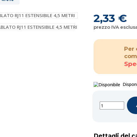
2,33 €
prezzo IVA esclus
Per 
com
Spe
Disponi
Dettagli del c