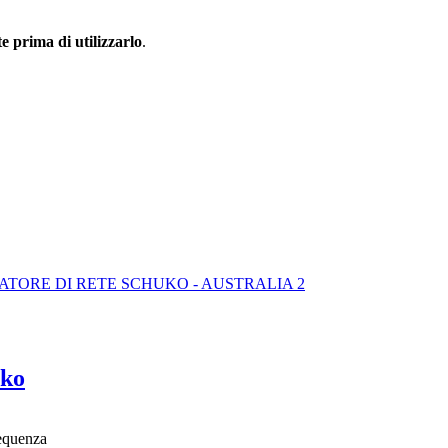
te prima di utilizzarlo
.
uko
requenza