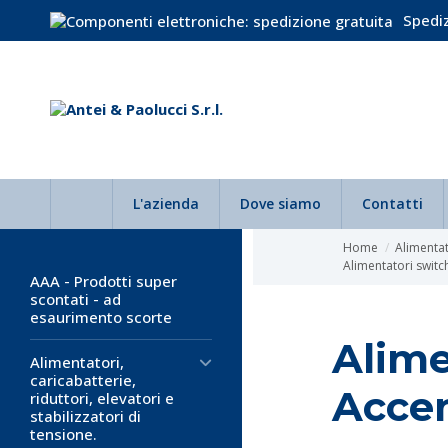
Spediz
L'azienda
Dove siamo
Contatti
Home
Alimentato
Alimentatori switc
AAA - Prodotti super
scontati - ad
esaurimento scorte
Alime
Alimentatori,
caricabatterie,
Accen
riduttori, elevatori e
stabilizzatori di
tensione.