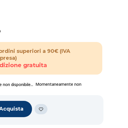
a
ordini superiori a 90€
(IVA
presa)
dizione gratuita
Momentaneamente non
Acquista