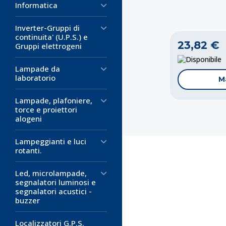
Informatica
Inverter-Gruppi di
continuita' (U.P.S.) e
23,82 €
Gruppi elettrogeni
D
Lampade da
laboratorio
M
Lampade, plafoniere,
torce e proiettori
alogeni
Lampeggianti e luci
rotanti.
Led, microlampade,
segnalatori luminosi e
segnalatori acustici -
Codice:
Codice:
Codice:
AL-
AL-
AL-
buzzer
Alimentator
Alimentator
Alimentatore
Localizzatori G.P.S.