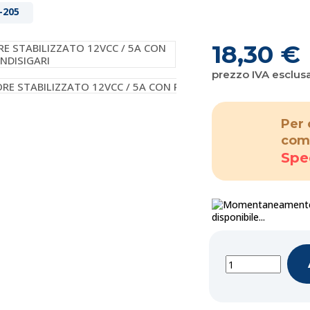
-205
18,30 €
prezzo IVA esclus
Per 
com
Spe
disponibile...