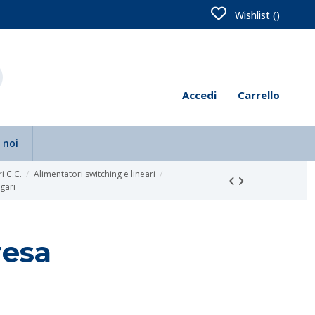
Wishlist (
)
Accedi
Carrello
 noi
i C.C.
Alimentatori switching e lineari
gari
resa