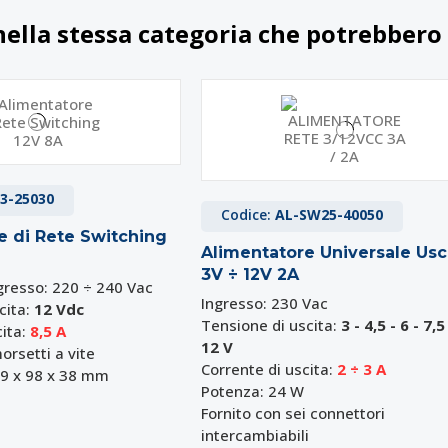
nella stessa categoria che potrebbero 
3-25030
Codice:
AL-SW25-40050
e di Rete Switching
Alimentatore Universale Usc
3V ÷ 12V 2A
gresso: 220 ÷ 240 Vac
Ingresso: 230 Vac
cita:
12 Vdc
Tensione di uscita:
3 - 4,5 - 6 - 7,5
cita:
8,5
A
12 V
orsetti a vite
Corrente di uscita:
2 ÷ 3 A
99 x 98 x 38 mm
Potenza: 24 W
Fornito con sei connettori
intercambiabili