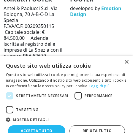
Antei & Paolucci S.r.l. Via
developed by
Emotion
Bologna, 70 A-B-C-D La
Design
Spezia
P.IVA/C.F. 00209350115
Capitale sociale: €
84.500,00 Azienda
iscritta al registro delle
imprese di La Spezia con il
numero REA 62679
×
Privacy policy
Cookie
Questo sito web utilizza cookie
Policy
Questo sito web utilizza i cookie per migliorare la tua esperienza di
Telefono: 0187 502359
navigazione. Utilizzando il nostro sito web acconsenti a tutti i cookie
Scrivi una mail al nostro
in conformità con la nostra policy per i cookie.
Leggi di più
staff +
STRETTAMENTE NECESSARI
PERFORMANCE
Restituisci articoli
TARGETING
MOSTRA DETTAGLI
ACCETTA TUTTO
RIFIUTA TUTTO