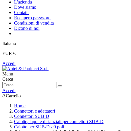
L'azienda
Dove siamo
Contatti
Recupero password
Condizioni di vendita
Dicono di noi
Italiano
EUR €
Accedi
Menu
Cerca
Accedi
0
Carrello
Home
Connettori e adattatori
Connettori SUB-D
Calotte, tappi e distanziali per connettori SUB-D
Calotte per SUB-D - 9 poli