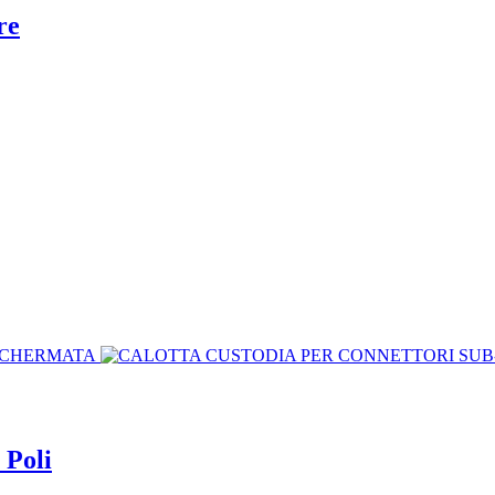
re
 Poli